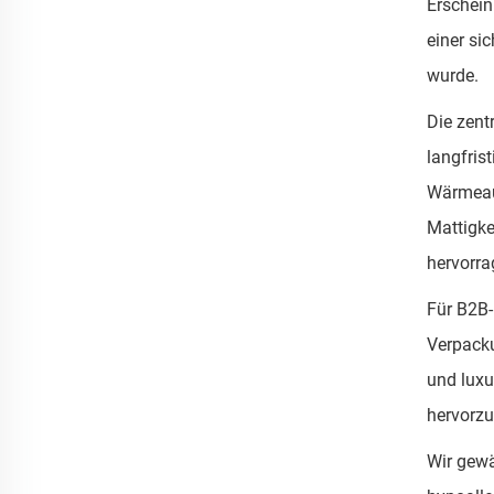
Erschein
einer si
wurde.
Die zent
langfris
Wärmeaus
Mattigke
hervorra
Für B2B-
Verpacku
und luxu
hervorzu
Wir gewä