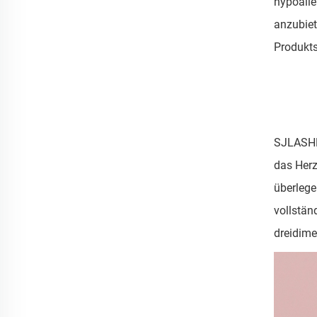
hypoalle
anzubiet
Produkts
SJLASHES
das Herz
überlege
vollstän
dreidime