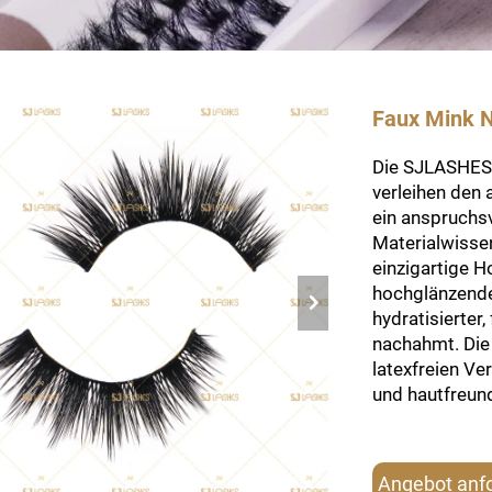
Faux Mink 
Die SJLASHES 
verleihen den
ein anspruchsv
Materialwisse
einzigartige H
hochglänzende
hydratisierter
nachahmt. Die 
latexfreien Ve
und hautfreun
Angebot anf