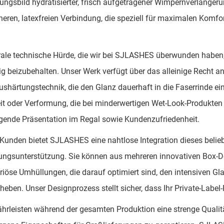
ungsbild hydratisierter, frisch aufgetragener Wimpernverlänge
cheren, latexfreien Verbindung, die speziell für maximalen Komf
rale technische Hürde, die wir bei SJLASHES überwunden haben,
tig beizubehalten. Unser Werk verfügt über das alleinige Recht a
härtungstechnik, die den Glanz dauerhaft in die Faserrinde einb
it oder Verformung, die bei minderwertigen Wet-Look-Produkten h
gende Präsentation im Regal sowie Kundenzufriedenheit.
Kunden bietet SJLASHES eine nahtlose Integration dieses belie
ngsunterstützung. Sie können aus mehreren innovativen Box-Des
riöse Umhüllungen, die darauf optimiert sind, den intensiven Gl
heben. Unser Designprozess stellt sicher, dass Ihr Private-Label
hrleisten während der gesamten Produktion eine strenge Qualit