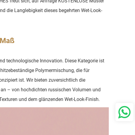
ASHES freut sich, auf Anfrage KOSTENLOSE Muster
und die Langlebigkeit dieses begehrten Wet-Look-
 Maß
d technologische Innovation. Diese Kategorie ist
, hitzebeständige Polymermischung, die für
ipiert ist. Wir bieten zuversichtlich die
d an – von hochdichten russischen Volumen und
y Texturen und dem glänzenden Wet-Look-Finish.