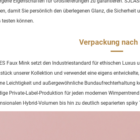
rgene Eigenschaften für Großlieferungen zu garantieren. SJL
en, damit Sie persönlich den überlegenen Glanz, die Sicherheit 
 testen können.
Verpackung nach
 Faux Mink setzt den Industriestandard für ethischen Luxus un
stück unserer Kollektion und verwendet eine eigens entwickelte
ne Leichtigkeit und außergewöhnliche Bundaufrechterhaltung konz
dige Private-Label-Produktion für jeden modernen Wimperntren
nsionalen Hybrid-Volumen bis hin zu deutlich separierten spik