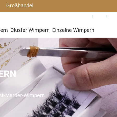
Großhandel
Warum SJLASHES
Blog
Häu
pern
Cluster Wimpern
Einzelne Wimpern
utzerdefiniert
ERN
st-Marder-Wimpern