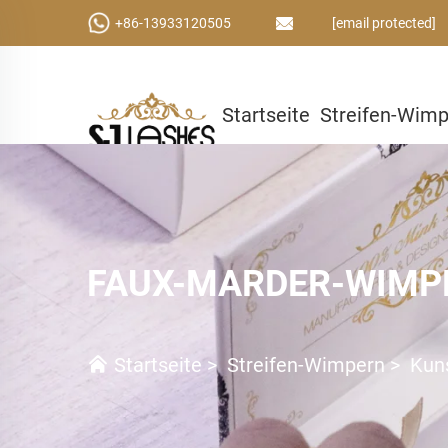
+86-13933120505
[email protected]
Startseite
Streifen-Wim
Kleber & Werkzeuge
Ben
FAUX-MARDER-WIMP
Startseite
>
Streifen-Wimpern
>
Kun