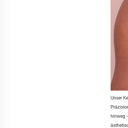
Unser Ke
Präzisio
hinweg –
ästhetis