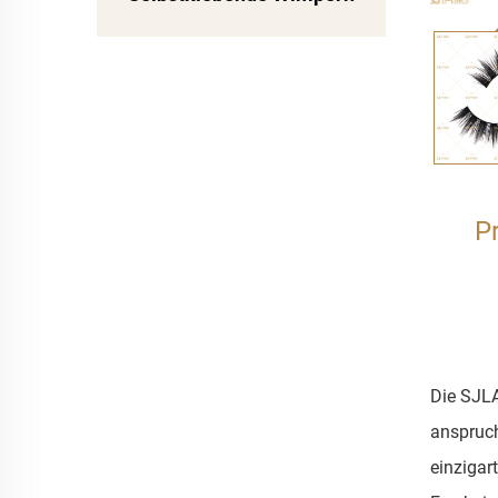
P
Die SJLA
anspruch
einzigar