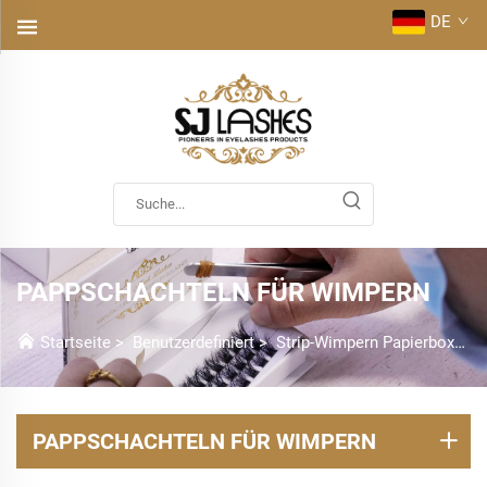
DE
PAPPSCHACHTELN FÜR WIMPERN
Startseite
>
Benutzerdefiniert
>
Strip-Wimpern Papierboxen
PAPPSCHACHTELN FÜR WIMPERN