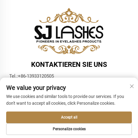
KONTAKTIEREN SIE UNS
Tel.:
+86-13933120505
E-Mail:
[email protected]
We value your privacy
WhatsApp:
+86-13933120505
We use cookies and similar tools to provide our services. If you
don't want to accept all cookies, click Personalize cookies.
Accept all
Personalize cookies
Urheberrecht © 2025 durch SJ Lashes -
Datenschutzrichtlinie