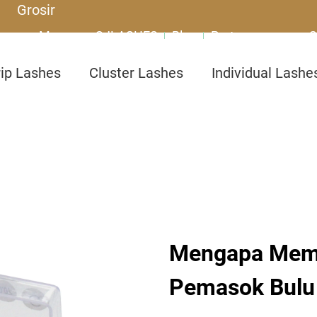
Grosir
Mengapa SJLASHES
Blog
Pertanyaan yang S
rip Lashes
Cluster Lashes
Individual Lashe
Mengapa Memil
Pemasok Bulu