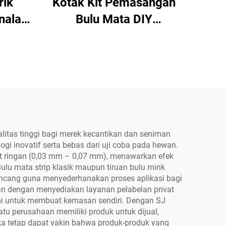
rik
Kotak Kit Pemasangan
nalan
Bulu Mata DIY
husus
Profesional Grosir
asih |
Pabrik SJ LASHES |
s
Kemasan Set Bulu Mata
ngan
Kluster Tersegmentasi
Situs
dengan Logo Kustom
adi
dan Jendela, OEM/ODM
itas tinggi bagi merek kecantikan dan seniman
gi inovatif serta bebas dari uji coba pada hewan.
at ringan (0,03 mm – 0,07 mm), menawarkan efek
lu mata strip klasik maupun tiruan bulu mink
ancang guna menyederhanakan proses aplikasi bagi
an dengan menyediakan layanan pelabelan privat
mi untuk membuat kemasan sendiri. Dengan SJ
 perusahaan memiliki produk untuk dijual,
eka tetap dapat yakin bahwa produk-produk yang