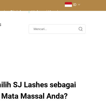
ID
ering Diajukan
Hubungi Kami
s
ih SJ Lashes sebagai
 Mata Massal Anda?