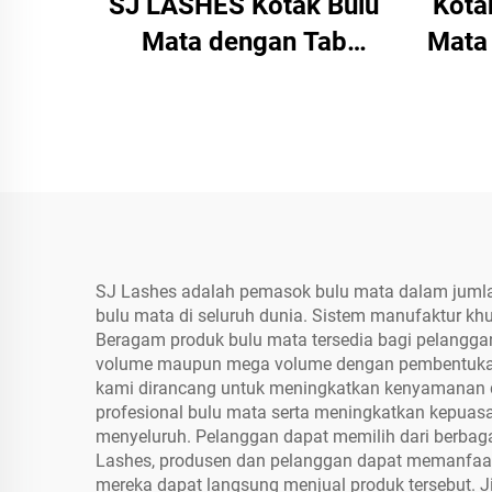
SJ LASHES Kotak Bulu
Kota
Mata dengan Tab
Mata
Gantung Foil Merah
Pa
Muda | Kemasan Kertas
Pemak
Jendela OEM/ODM
deng
Set 
Tamp
Mu
SJ Lashes adalah pemasok bulu mata dalam jumlah
bulu mata di seluruh dunia. Sistem manufaktur khu
Beragam produk bulu mata tersedia bagi pelangga
volume maupun mega volume dengan pembentukan ki
kami dirancang untuk meningkatkan kenyamanan da
profesional bulu mata serta meningkatkan kepuas
menyeluruh. Pelanggan dapat memilih dari berba
Lashes, produsen dan pelanggan dapat memanfaat
mereka dapat langsung menjual produk tersebut. J