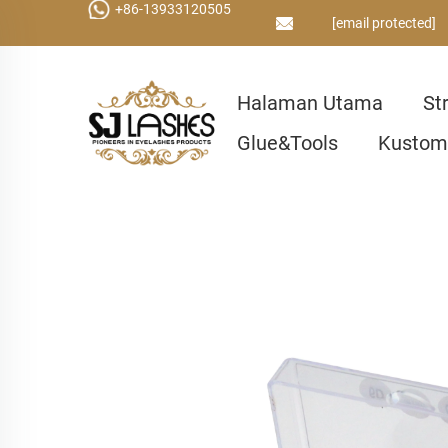
+86-13933120505
[email protected]
Halaman Utama
St
Glue&Tools
Kustom