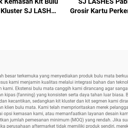
k Kemasan Kit Bulu
SJ LASHES Pab
 Kluster SJ LASHES
Grosir Kartu Perke
brik Grosir untuk
Merek Premium K
aian Sendiri (DIY)
& Ucapan Terima K
an Desain Kustom |
Sisipan Bisni
Ekstensi Bulu Mata
Personalisasi de
dengan Jendela
Kode QR dan URL 
ilan Warna Merah
Web, Label Prib
da & Ungu, OEM
OEM/ODM
 besar terkemuka yang menyediakan produk bulu mata berkual
sus kami menjamin kualitas melalui integrasi bahan dan teknolo
n kami. Ekstensi bulu mata canggih kami dirancang agar sang
pas (fanning) yang konsisten serta daya tahan luar biasa. Bu
n kecantikan, sedangkan kit kluster dan kit segmen kami dir
an klien bulu mata. Kami telah memprioritaskan merek pelangg
gai opsi kemasan kami, atau memanfaatkan layanan desain ka
kan jumlah pemesanan minimum (MOQ) yang rendah. Jika suatu
ika perusahaan aftermarket tidak memiliki produk sendiri, mer