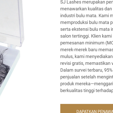
SJ Lashes merupakan pem
menawarkan kualitas dan
industri bulu mata. Kami
memproduksi bulu mata pal
serta ekstensi bulu mata 
salon tertinggi. Klien ka
pemesanan minimum (MOQ
merek-merek baru memasu
mulus, kami menyediakan 
revisi gratis, memastikan
Dalam survei terbaru, 95%
penjualan setelah mengint
produk mereka—menggaris
berkualitas tinggi terhad
DAPATKAN PENAW