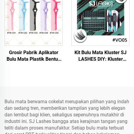
Paket dengan Logo
Kustom
Grosir Pabrik Aplikator
Kit Bulu Mata Kluster SJ
Bulu Mata Plastik Bentuk
LASHES DIY: Kluster
Hati (TW-C) | Alat Bulu
Volume Intens 10 Baris
Mata Strip Berwarna
dengan Perekat,
Pelindung, dan Cairan
Penghapus — Edisi Sapuan
Kuas Biru Toska
Bulu mata berwarna cokelat merupakan pilihan yang indah
dan sedang tren, memberikan tampilan yang lebih elegan
dan lembut bagi klien, sekaligus sepenuhnya mutakhir di
industri ini. SJ Lashes bangga atas kerajinan tangan yang
teliti dalam proses manufaktur. Setiap bulu mata terbuat