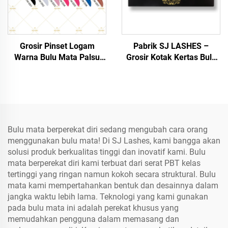
Grosir Pinset Logam
Pabrik SJ LASHES –
Warna Bulu Mata Palsu
Grosir Kotak Kertas Bulu
(TW-D) | Aplikator Bulu
Mata Hitam Klasik Tunggal
Mata Strip Ujung
| Kotak Bulu Mata dengan
Melengkung
Logo Cetak Khusus, Label
Pribadi, dan Jendela,
OEM/ODM
Bulu mata berperekat diri sedang mengubah cara orang
menggunakan bulu mata! Di SJ Lashes, kami bangga akan
solusi produk berkualitas tinggi dan inovatif kami. Bulu
mata berperekat diri kami terbuat dari serat PBT kelas
tertinggi yang ringan namun kokoh secara struktural. Bulu
mata kami mempertahankan bentuk dan desainnya dalam
jangka waktu lebih lama. Teknologi yang kami gunakan
pada bulu mata ini adalah perekat khusus yang
memudahkan pengguna dalam memasang dan