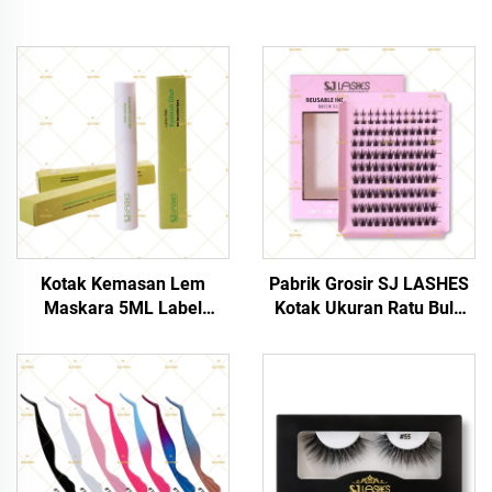
Kotak Kemasan Lem
Pabrik Grosir SJ LASHES
Maskara 5ML Label
Kotak Ukuran Ratu Bulu
Pribadi Grosir Pabrik SJ
Mata Klaster Individu yang
LASHES | Strip Logo
Dapat Digunakan Kembali |
Custom, Lem Tempel
Kemasan Kartu Multi-Baris
Maskara untuk Eceran,
Kustom OEM
OEM