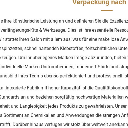
Verpackung nach
e Ihre künstlerische Leistung an und definieren Sie die Exzelle
erlängerungs-Kits & Werkzeuge. Dies ist Ihre essentielle Ressou
 Wir stattet Ihren Salon mit allem aus, was für eine makellose Anw
nspinzetten, schnellhärtenden Klebstoffen, fortschrittlichen Unt
kzeugen. Um Ihr überlegenes Marken-Image abzurunden, biete
 individuelle Marken-Uniformhemden, moderne T-Shirts und stra
ungsbild Ihres Teams ebenso perfektioniert und professionell is
ikal integrierte Fabrik mit hoher Kapazität ist die Qualitätskont
Standards an und beziehen sorgfältig hochwertige Materialien w
erheit und Langlebigkeit jedes Produkts zu gewährleisten. Unse
 Sortiment an Chemikalien und Anwendungen die strengen Anfo
rtrifft. Darüber hinaus verfügen wir stolz über weltweit anerkan