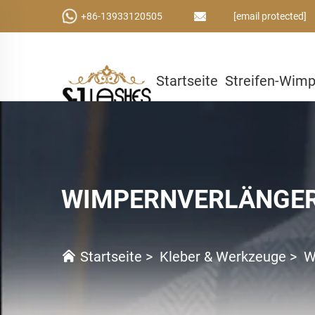
+86-13933120505
[email protected]
Startseite
Streifen-Wim
Kleber & Werkzeuge
Ben
WIMPERNVERLÄNGE
Startseite
>
Kleber & Werkzeuge
>
W