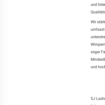
und Inte
Qualitä
Wir stär
umfasst 
unterstr
Wimpernt
sogar Fa
Mindestb
und hoch
SJ Lashe