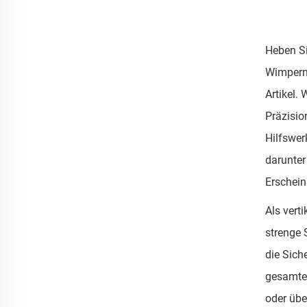
Heben Si
Wimpernv
Artikel.
Präzisio
Hilfswer
darunter
Erschein
Als vert
strenge 
die Sich
gesamtes
oder übe