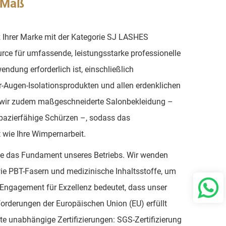
 Maß
nz Ihrer Marke mit der Kategorie SJ LASHES
rce für umfassende, leistungsstarke professionelle
endung erforderlich ist, einschließlich
er-Augen-Isolationsprodukten und allen erdenklichen
n wir zudem maßgeschneiderte Salonbekleidung –
pazierfähige Schürzen –, sodass das
t wie Ihre Wimpernarbeit.
rolle das Fundament unseres Betriebs. Wir wenden
ie PBT-Fasern und medizinische Inhaltsstoffe, um
r Engagement für Exzellenz bedeutet, dass unser
rderungen der Europäischen Union (EU) erfüllt
nte unabhängige Zertifizierungen: SGS-Zertifizierung