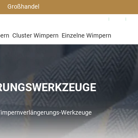
Großhandel
Warum SJLASHES
Blog
Häu
pern
Cluster Wimpern
Einzelne Wimpern
utzerdefiniert
RUNGSWERKZEUGE
impernverlängerungs-Werkzeuge