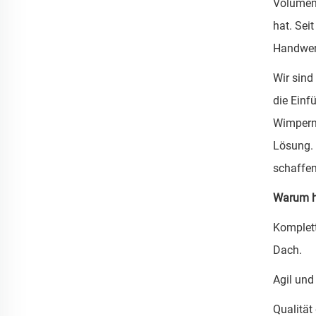
Volumen-
hat. Sei
Handwerk
Wir sind
die Einf
Wimpernb
Lösung. 
schaffen
Warum h
Komplett
Dach.
Agil und
Qualität