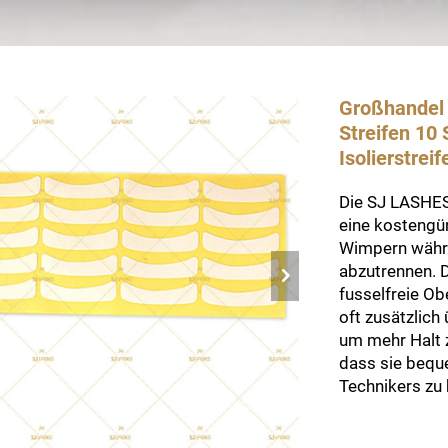
Großhandel
Streifen 10
Isolierstreif
Die SJ LASHES
eine kostengü
Wimpern währ
abzutrennen. D
fusselfreie O
oft zusätzlic
um mehr Halt z
dass sie beque
Technikers zu 