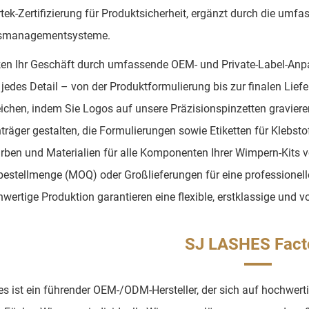
rtek-Zertifizierung für Produktsicherheit, ergänzt durch die umfa
tsmanagementsysteme.
ken Ihr Geschäft durch umfassende OEM- und Private-Label-An
jedes Detail – von der Produktformulierung bis zur finalen Lief
eichen, indem Sie Logos auf unsere Präzisionspinzetten graviere
räger gestalten, die Formulierungen sowie Etiketten für Klebsto
rben und Materialien für alle Komponenten Ihrer Wimpern-Kits vo
estellmenge (MOQ) oder Großlieferungen für eine professionelle 
wertige Produktion garantieren eine flexible, erstklassige und 
SJ LASHES Fact
s ist ein führender OEM-/ODM-Hersteller, der sich auf hochwert