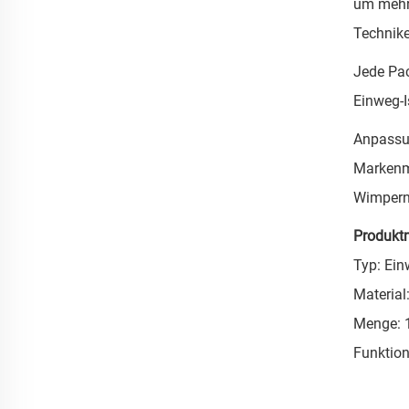
um mehr 
Technike
Jede Pac
Einweg-I
Anpassun
Markenmö
Wimpern
Produkt
Typ: Ein
Material
Menge: 
Funktion