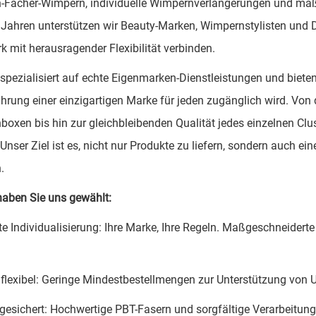
Fächer-Wimpern, individuelle Wimpernverlängerungen und maß
t Jahren unterstützen wir Beauty-Marken, Wimpernstylisten und D
 mit herausragender Flexibilität verbinden.
 spezialisiert auf echte Eigenmarken-Dienstleistungen und bie
ührung einer einzigartigen Marke für jeden zugänglich wird. Von d
oxen bis hin zur gleichbleibenden Qualität jedes einzelnen Clust
Unser Ziel ist es, nicht nur Produkte zu liefern, sondern auch ei
.
aben Sie uns gewählt:
e Individualisierung: Ihre Marke, Ihre Regeln. Maßgeschneiderte
 flexibel: Geringe Mindestbestellmengen zur Unterstützung von 
 gesichert: Hochwertige PBT-Fasern und sorgfältige Verarbeitun