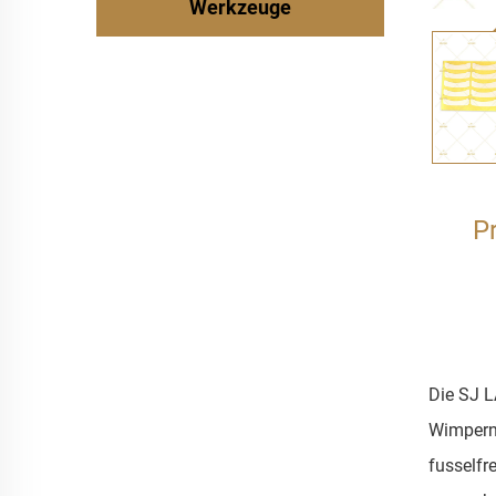
Werkzeuge
P
Die SJ L
Wimpern 
fusselfr