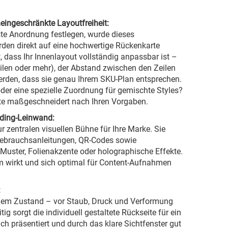
eingeschränkte Layoutfreiheit:
te Anordnung festlegen, wurde dieses
rden direkt auf eine hochwertige Rückenkarte
, dass Ihr Innenlayout vollständig anpassbar ist –
Zeilen oder mehr), der Abstand zwischen den Zeilen
werden, dass sie genau Ihrem SKU-Plan entsprechen.
er eine spezielle Zuordnung für gemischte Styles?
te maßgeschneidert nach Ihren Vorgaben.
nding-Leinwand:
 zentralen visuellen Bühne für Ihre Marke. Sie
 Gebrauchsanleitungen, QR-Codes sowie
Muster, Folienakzente oder holographische Effekte.
um wirkt und sich optimal für Content-Aufnahmen
:
eiem Zustand – vor Staub, Druck und Verformung
g sorgt die individuell gestaltete Rückseite für ein
ich präsentiert und durch das klare Sichtfenster gut