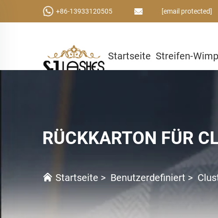
+86-13933120505
[email protected]
Startseite
Streifen-Wim
Kleber & Werkzeuge
Ben
RÜCKKARTON FÜR C
Startseite
>
Benutzerdefiniert
>
Clus