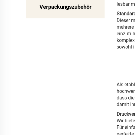
lesbar m
Verpackungszubehör
Standard
Dieser m
mehrere 
einzufüh
komplexe
sowohl i
Als etabl
hochwert
dass die
damit Ih
Druckver
Wir biet
Für einf
perfekte