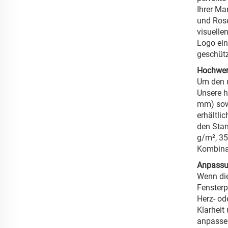
Ihrer Ma
und Rosé
visuelle
Logo ein
geschütz
Hochwert
Um den u
Unsere h
mm) sowi
erhältli
den Stan
g/m², 35
Kombinat
Anpassu
Wenn die
Fensterp
Herz- od
Klarheit
anpassen