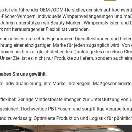
s ist ein führender OEM-/ODM-Hersteller, der sich auf hochwert
Fächer-Wimpern, individuelle Wimpernverlängerungen und maß
t Jahren unterstützen wir Beauty-Marken, Wimpernstylisten und D
 mit herausragender Flexibilität verbinden.
 spezialisiert auf echte Eigenmarken-Dienstleistungen und bie
ührung einer einzigartigen Marke für jeden zugänglich wird. Von d
oxen bis hin zur gleichbleibenden Qualität jedes einzelnen Clust
Unser Ziel ist es, nicht nur Produkte zu liefern, sondern auch ei
.
aben Sie uns gewählt:
e Individualisierung: Ihre Marke, Ihre Regeln. Maßgeschneiderte
 flexibel: Geringe Mindestbestellmengen zur Unterstützung von 
 gesichert: Hochwertige PBT-Fasern und sorgfältige Verarbeitun
und zuverlässig: Optimierte Produktion und Logistik für pünktlic