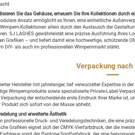
acht.
isieren Sie das Gehäuse, erneuern Sie Ihre Kollektionen durch e
odulare Ansatz ermöglicht es Ihnen, eine einheitliche Außenve
Wimpern-Kollektionen allein durch den Austausch der Gestaltu
ren. SJ LASHES gewährleistet eine präzise Ausführung Ihres Lo
n Grafiken – und liefert damit eine hochwertige, schützende O
m DIY- als auch im professionellen Wimpernmarkt stärkt.
Verpackung nach
ierter Hersteller mit jahrelanger, tief verwurzelter Expertise in 
ige Wimpernprodukte sowie spezialisierte Private-Label-Verpa
 Verpackung der entscheidende erste Eindruck Ihrer Marke ist,
r Produkt sich sofort von der Masse abhebt.
edelung und erweiterte Ästhetik
en professionelle Druck- und Veredelungstechniken, die eine pr
ache Grafiken eignet sich der CMYK-Vierfarbdruck, der die meis
 Farbtreue sorgt der Pantone-Spotfarbdruck, der eine hervorrag