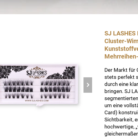
SJ LASHES 
Cluster-Wim
Kunststoffv
Mehrreihen
Der Markt für
stets perfekt s
durch eine kla
bringen. SJ L
segmentierten
um eine vollst
Card) konstrui
Sichtbarkeit, 
hochwertige, „
gleichermaßen