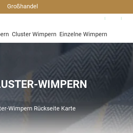
Großhandel
Warum SJLASHES
Blog
Häu
pern
Cluster Wimpern
Einzelne Wimpern
utzerdefiniert
LUSTER-WIMPERN
ter-Wimpern Rückseite Karte