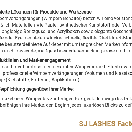
sierte Lösungen für Produkte und Werkzeuge
ernverlängerungen (Wimpern-Behälter) bieten wir eine vollstä
eßlich Materialien wie Papier, synthetischer Kunststoff oder Ve
langlebige Spritzguss- und Acrylboxen sowie elegante Geschen
fe oder Eyeliner bieten wir eine schnelle, flexible Direktdruck-M
erte benutzerdefinierte Aufkleber mit umfangreichen Markeninform
ern auch passende, maßgeschneiderte Verpackungsboxen mit Ihr
duktlinien und Markenengagement
rnsortiment umfasst den gesamten Wimpernmarkt: Streifenwimpe
 professionelle Wimpernverlängerungen (Volumen und klassisch
e (Klebstoffe, Entferner, Applikatoren).
erpflichtung gegenüber Ihrer Marke:
 makellosen Wimper bis zur fertigen Box gestalten wir jedes Detail
befähigen Ihre Marke, den Beginn jedes luxuriösen Blicks zu defi
SJ LASHES Fact