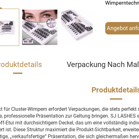
Wimperntechni
Angebot anf
roduktdetails
Verpackung Nach Ma
Produktdetail
t für Cluster-Wimpern erfordert Verpackungen, die stets perfekt s
re, professionelle Präsentation zur Geltung bringen. SJ LASHES 
ff-Etui mit durchsichtigem Deckel, das um eine vollständig indi
ert ist. Diese Struktur maximiert die Produkt-Sichtbarkeit, erwei
ige, „verkaufsfertige“ Präsentation, die sich gleichermaßen h