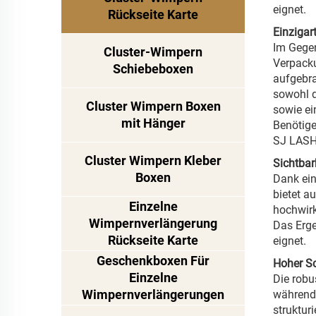
eignet.
Rückseite Karte
Einzigar
Im Gegen
Cluster-Wimpern
Verpacku
Schiebeboxen
aufgebra
sowohl d
Cluster Wimpern Boxen
sowie ei
mit Hänger
Benötige
SJ LASHE
Cluster Wimpern Kleber
Sichtbar
Boxen
Dank ein
bietet a
Einzelne
hochwirk
Wimpernverlängerung
Das Erge
Rückseite Karte
eignet.
Geschenkboxen Für
Hoher Sc
Einzelne
Die robu
Wimpernverlängerungen
während 
struktur