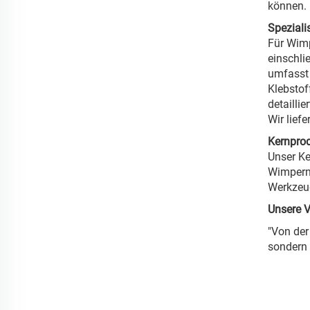
können.
Speziali
Für Wimp
einschli
umfasst 
Klebstof
detailli
Wir lief
Kernpro
Unser Ke
Wimpern,
Werkzeug
Unsere V
"Von der
sondern 