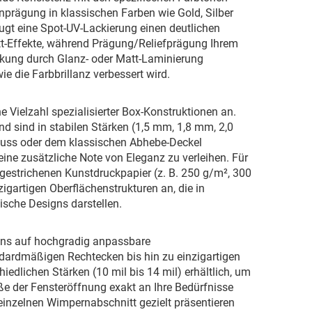
enprägung in klassischen Farben wie Gold, Silber
gt eine Spot-UV-Lackierung einen deutlichen
att-Effekte, während Prägung/Reliefprägung Ihrem
ackung durch Glanz- oder Matt-Laminierung
e die Farbbrillanz verbessert wird.
e Vielzahl spezialisierter Box-Konstruktionen an.
d sind in stabilen Stärken (1,5 mm, 1,8 mm, 2,0
luss oder dem klassischen Abhebe-Deckel
ine zusätzliche Note von Eleganz zu verleihen. Für
gestrichenen Kunstdruckpapier (z. B. 250 g/m², 300
zigartigen Oberflächenstrukturen an, die in
ische Designs darstellen.
r uns auf hochgradig anpassbare
ndardmäßigen Rechtecken bis hin zu einzigartigen
iedlichen Stärken (10 mil bis 14 mil) erhältlich, um
öße der Fensteröffnung exakt an Ihre Bedürfnisse
inzelnen Wimpernabschnitt gezielt präsentieren