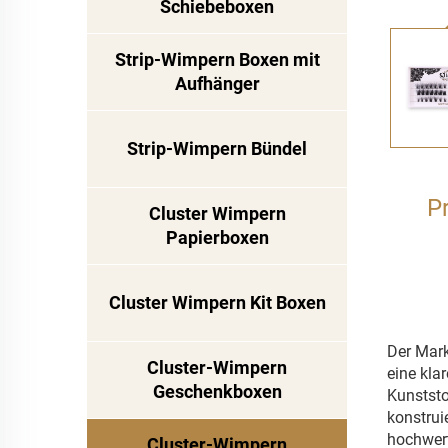
Schiebeboxen
Strip-Wimpern Boxen mit
Aufhänger
Strip-Wimpern Bündel
P
Cluster Wimpern
Papierboxen
Cluster Wimpern Kit Boxen
Der Mark
Cluster-Wimpern
eine kla
Geschenkboxen
Kunststo
konstrui
hochwert
Cluster-Wimpern