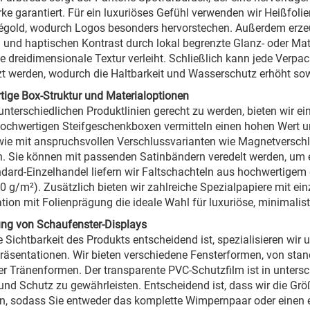
rke garantiert. Für ein luxuriöses Gefühl verwenden wir Heißfoli
gold, wodurch Logos besonders hervorstechen. Außerdem erzeu
n und haptischen Kontrast durch lokal begrenzte Glanz- oder M
e dreidimensionale Textur verleiht. Schließlich kann jede Verp
t werden, wodurch die Haltbarkeit und Wasserschutz erhöht sowi
ige Box-Struktur und Materialoptionen
nterschiedlichen Produktlinien gerecht zu werden, bieten wir ein
ochwertigen Steifgeschenkboxen vermitteln einen hohen Wert un
e mit anspruchsvollen Verschlussvarianten wie Magnetversch
ch. Sie können mit passenden Satinbändern veredelt werden, um e
dard-Einzelhandel liefern wir Faltschachteln aus hochwertigem 
0 g/m²). Zusätzlich bieten wir zahlreiche Spezialpapiere mit ein
ion mit Folienprägung die ideale Wahl für luxuriöse, minimalist
ng von Schaufenster-Displays
 Sichtbarkeit des Produkts entscheidend ist, spezialisieren wi
räsentationen. Wir bieten verschiedene Fensterformen, von sta
er Tränenformen. Der transparente PVC-Schutzfilm ist in untersch
 und Schutz zu gewährleisten. Entscheidend ist, dass wir die Gr
, sodass Sie entweder das komplette Wimpernpaar oder einen e