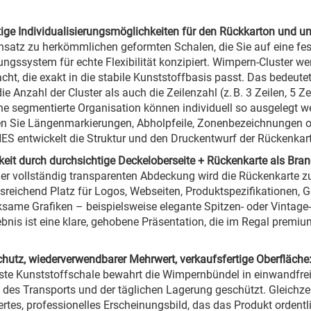
tige Individualisierungsmöglichkeiten für den Rückkarton und un
satz zu herkömmlichen geformten Schalen, die Sie auf eine fes
ngssystem für echte Flexibilität konzipiert. Wimpern-Cluster we
cht, die exakt in die stabile Kunststoffbasis passt. Das bedeutet
ie Anzahl der Cluster als auch die Zeilenzahl (z. B. 3 Zeilen, 5 
ne segmentierte Organisation können individuell so ausgelegt 
n Sie Längenmarkierungen, Abholpfeile, Zonenbezeichnungen od
S entwickelt die Struktur und den Druckentwurf der Rückenkar
keit durch durchsichtige Deckeloberseite + Rückenkarte als Bra
er vollständig transparenten Abdeckung wird die Rückenkarte zur
usreichend Platz für Logos, Webseiten, Produktspezifikationen,
same Grafiken – beispielsweise elegante Spitzen- oder Vintage-
bnis ist eine klare, gehobene Präsentation, die im Regal premi
hutz, wiederverwendbarer Mehrwert, verkaufsfertige Oberfläche
ste Kunststoffschale bewahrt die Wimpernbündel in einwandfr
des Transports und der täglichen Lagerung geschützt. Gleichzeiti
iertes, professionelles Erscheinungsbild, das das Produkt ordentl