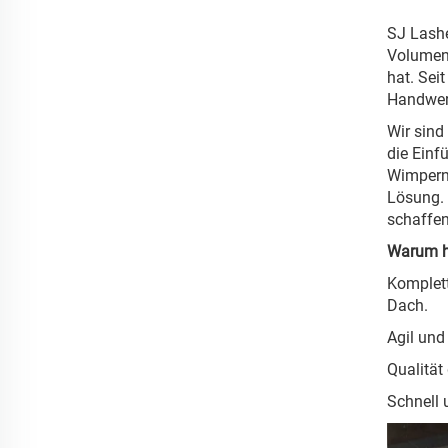
SJ Lashe
Volumen-
hat. Sei
Handwerk
Wir sind
die Einf
Wimpernb
Lösung. 
schaffen
Warum h
Komplett
Dach.
Agil und
Qualität
Schnell 