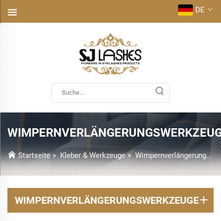
DE
WIMPERNVERLÄNGERUNGSWERKZEU
Startseite
>
Kleber & Werkzeuge
>
Wimpernverlängerungs-Werkzeuge
WIMPERNVERLÄNGERUNGSWERKZEUGE