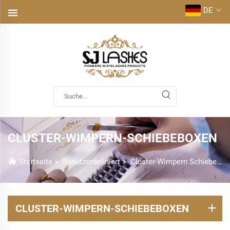
DE
CLUSTER-WIMPERN-SCHIEBEBOXEN
Startseite
>
Benutzerdefiniert
>
Cluster-Wimpern Schiebeboxen
CLUSTER-WIMPERN-SCHIEBEBOXEN