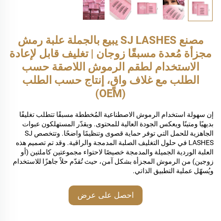
مصنع SJ LASHES يبيع بالجملة علبة رمش
مجزأة مُعدة مسبقًا زوجان | تغليف قابل لإعادة
الاستخدام لطقم الرموش اللاصقة حسب
الطلب مع غلاف واقٍ، إنتاج حسب الطلب
(OEM)
إن سهولة استخدام الرموش الاصطناعية المُخططة مسبقًا تتطلب تغليفًا
بديهيًا ومتينًا ويعكس الجودة العالية للمحتوى. ويقدّر المستهلكون عبوات
الجاهزية للحمل التي توفر حماية قصوى وتنظيمًا واضحًا. وتتخصص SJ
LASHES في حلول التغليف الصلبة المدمجة والراقية. وقد تم تصميم هذه
العلبة الوردية الجميلة والمدمجة خصيصًا لاحتواء مجموعتين كاملتين (أو
زوجين) من الرموش المجزأة بشكل آمن، حيث تُقدّم حلاً جاهزًا للاستخدام
ويُسهّل عملية التطبيق الذاتي.
احصل على عرض
أسعار