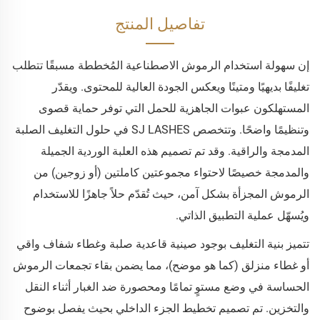
تفاصيل المنتج
إن سهولة استخدام الرموش الاصطناعية المُخططة مسبقًا تتطلب
تغليفًا بديهيًا ومتينًا ويعكس الجودة العالية للمحتوى. ويقدّر
المستهلكون عبوات الجاهزية للحمل التي توفر حماية قصوى
وتنظيمًا واضحًا. وتتخصص SJ LASHES في حلول التغليف الصلبة
المدمجة والراقية. وقد تم تصميم هذه العلبة الوردية الجميلة
والمدمجة خصيصًا لاحتواء مجموعتين كاملتين (أو زوجين) من
الرموش المجزأة بشكل آمن، حيث تُقدّم حلاً جاهزًا للاستخدام
ويُسهّل عملية التطبيق الذاتي.
تتميز بنية التغليف بوجود صينية قاعدية صلبة وغطاء شفاف واقي
أو غطاء منزلق (كما هو موضح)، مما يضمن بقاء تجمعات الرموش
الحساسة في وضع مستوٍ تمامًا ومحصورة ضد الغبار أثناء النقل
والتخزين. تم تصميم تخطيط الجزء الداخلي بحيث يفصل بوضوح