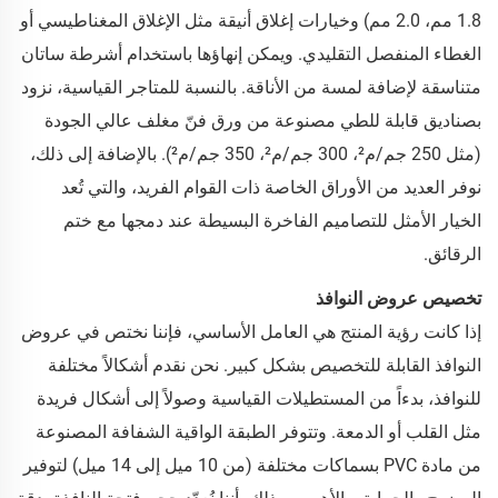
1.8 مم، 2.0 مم) وخيارات إغلاق أنيقة مثل الإغلاق المغناطيسي أو
الغطاء المنفصل التقليدي. ويمكن إنهاؤها باستخدام أشرطة ساتان
متناسقة لإضافة لمسة من الأناقة. بالنسبة للمتاجر القياسية، نزود
بصناديق قابلة للطي مصنوعة من ورق فنّ مغلف عالي الجودة
(مثل 250 جم/م²، 300 جم/م²، 350 جم/م²). بالإضافة إلى ذلك،
نوفر العديد من الأوراق الخاصة ذات القوام الفريد، والتي تُعد
الخيار الأمثل للتصاميم الفاخرة البسيطة عند دمجها مع ختم
الرقائق.
تخصيص عروض النوافذ
إذا كانت رؤية المنتج هي العامل الأساسي، فإننا نختص في عروض
النوافذ القابلة للتخصيص بشكل كبير. نحن نقدم أشكالاً مختلفة
للنوافذ، بدءاً من المستطيلات القياسية وصولاً إلى أشكال فريدة
مثل القلب أو الدمعة. وتتوفر الطبقة الواقية الشفافة المصنوعة
من مادة PVC بسماكات مختلفة (من 10 ميل إلى 14 ميل) لتوفير