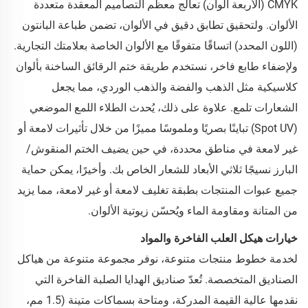
CMYK (الأربعة ألوان) تعالج معظم التصاميم المعقدة متعددة
الألوان. ولتحقيق تطابق دقيق في الألوان، تضمن طباعة البانتون
(اللون المحدد) اتساقًا متفوقًا مع الألوان الخاصة بعلامتك التجارية.
ولإضفاء طابع فاخر، نستخدم طريقة ختم الرقائق الساخنة بألوان
كلاسيكية مثل الذهب والفضة والذهب الوردي، مما يجعل
الشعارات تلمع. علاوة على ذلك، يُحدث الطلاء اللمع الموضعي
(Spot UV) تباينًا بصريًا وملموسًا مميزًا من خلال تأثيرات لامعة أو
غير لامعة في مناطق محددة، في حين يضيف الختم المنقوش/
البارز نسيجًا ثلاثي الأبعاد للشعار الخاص بك. وأخيرًا، يمكن حماية
جميع عبوات المنتجات بطبقة تغليف لامعة أو غير لامعة، مما يزيد
من المتانة ومقاومة الماء ويُحسّن زيوتية الألوان.
خيارات هيكل العلب الفاخرة والمواد
لخدمة خطوط منتجات متنوعة، نوفر مجموعة متنوعة من هياكل
الصناديق المتخصصة. تُعدّ صناديق الهدايا الصلبة الفاخرة التي
نقدمها عالية القيمة المدركة، ومتاحة بسماكات متينة (1.5 مم،