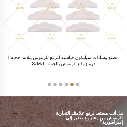
مصنع عود رموش بدون لاصق بخمسة أحجام (وردي) | بكرات رفع
الرموش بدون لاصق بالجملة
فا
هل أنت مستعد لرفع علامتك التجارية
للرموش من مشروع صغير إلى
إمبراطورية؟