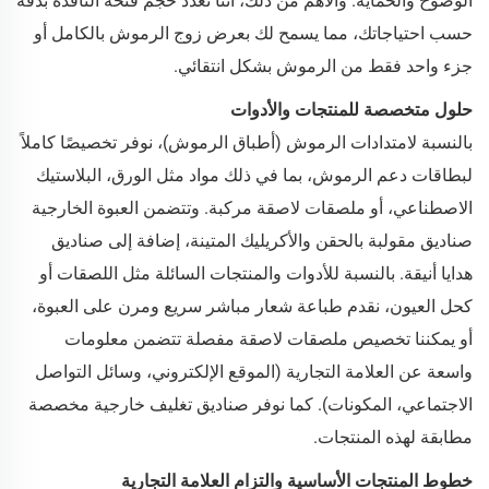
الوضوح والحماية. والأهم من ذلك، أننا نُعدّد حجم فتحة النافذة بدقة
حسب احتياجاتك، مما يسمح لك بعرض زوج الرموش بالكامل أو
جزء واحد فقط من الرموش بشكل انتقائي.
حلول متخصصة للمنتجات والأدوات
بالنسبة لامتدادات الرموش (أطباق الرموش)، نوفر تخصيصًا كاملاً
لبطاقات دعم الرموش، بما في ذلك مواد مثل الورق، البلاستيك
الاصطناعي، أو ملصقات لاصقة مركبة. وتتضمن العبوة الخارجية
صناديق مقولبة بالحقن والأكريليك المتينة، إضافة إلى صناديق
هدايا أنيقة. بالنسبة للأدوات والمنتجات السائلة مثل اللصقات أو
كحل العيون، نقدم طباعة شعار مباشر سريع ومرن على العبوة،
أو يمكننا تخصيص ملصقات لاصقة مفصلة تتضمن معلومات
واسعة عن العلامة التجارية (الموقع الإلكتروني، وسائل التواصل
الاجتماعي، المكونات). كما نوفر صناديق تغليف خارجية مخصصة
مطابقة لهذه المنتجات.
خطوط المنتجات الأساسية والتزام العلامة التجارية