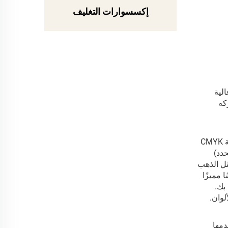
إكسسوارات التغليف
نتجات رموش عالية
كه
نقدم تقنيات احترافية في الطباعة والتشطيب تضمن تنفيذ صورة علامتك التجارية بدقة. بالنسبة للرسومات الأساسية، فإن طباعة CMYK
حدد)
ثل الذهب
Spo) تباينًا بصريًا وملموسًا مميزًا
بك.
لوان.
دمها