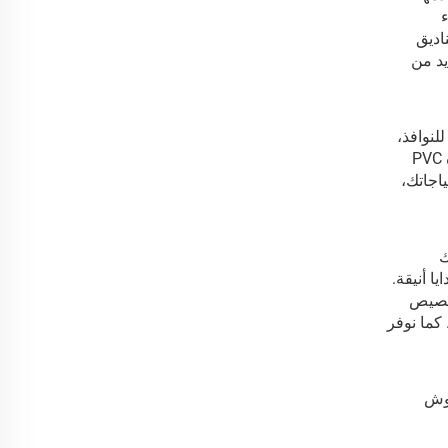
اء
اديق
ذلك، نوفر العديد من
لنوافذ،
بدءاً من المستطيلات القياسية وصولاً إلى أشكال فريدة مثل القلب أو الدمعة. وتتوفر الطبقة الواقية الشفافة المصنوعة من مادة PVC
حتياجاتك،
ك
ا أنيقة.
تخصيص
كما نوفر
متدادات رموش