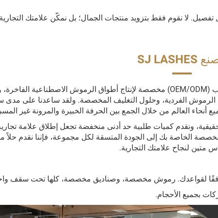
تفصيل. لا نقوم فقط بتزويد منتجات الجمال؛ بل نمكّن علامتك التجارية
SJ LASHES
SJ Lashes هي شركة تصنيع رائدة للمنتجات حسب الطلب (OEM/ODM) مخصصة لإنتاج أطواق الرموش الاصطناعية الف
الرموش الفردية، وحلول التغليف المخصصة. ولقد ساعدنا على مدى س
أنحاء العالم من خلال الجمع بين الحرفة الخبيرة والمرونة غير المسب
يقية، ونقدم كميات طلبية حد أدنى منخفضة تجعل إطلاق علامة تجارية
صصة الخاصة بك إلى الجودة المتسقة لكل مجموعة، فإننا نقدم حلاً متك
س متين لنجاح علامتك التجارية.
ة، وفقًا لقواعدك. رموش مخصصة، وصناديق مخصصة، كلها تحت سقف واح
ات بجميع الأحجام.