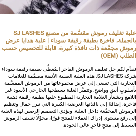
علبة تغليف رموش مقسَّمة من مصنع SJ LASHES
الجملة، فاخرة بطبقة رقيقة سوداء | علبة هدايا عرض
موش مجمَّعة ذات نافذة كبيرة، قابلة للتخصيص حسب
لطلب (OEM)
قدِّم لكم حل تغليف الرموش الفاخر المُغطَّى بطبقة رقيقة سوداء 
شركة SJ LASHES. هذه العلبة الصلبة الأنيقة مصمَّمة للعلامات
لتجارية التي تسعى إلى عرض مجموعاتها من الرموش المقسَّمة
أسلوبٍ أنيقٍ وواضحٍ. وتتميَّز العلبة بسطحها الخارجي الأسود غير
للامع وبشعار العلامة التجارية المطبوع عليها بطبقة رقيقة ذهبية
اخرة، إضافةً إلى نافذتها العرضية الكبيرة التي تبرز جمال وتنظيم
لرموش المجمَّعة داخل العلبة. ويؤدي التصميم الرصين لهذه العلبة
لى رفع مستوى إدراك العملاء للمنتج فورًا، محوِّلًا تغليف الرموش
لبسيط إلى منتجٍ فاخرٍ عالي الجودة.