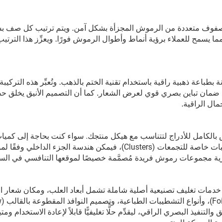
مل صفوف متعددة من الرموش المجزأة بشكل آمن. ويتم ترتيب كل صف 
ا يسمح للعملاء برؤية أنماط وأطوال الرموش فورًا. ويعزِّز هذا الترتي
طباعة ذهبية راقية باستخدام تقنية الختم بالذهب. وتُعبِّر هذه التركيبة 
 مع ضمان تباين بصري قوي لعرض الشعار. كما أن التصميم الأنيق يخلق حض
مال الراقية.
 قابلة للتخصيص بالكامل للأدراج لتتناسب مع هيكل منتجك. سواء كنت بحاجة إلى كم
من صفوف الرموش، أو ترتيبات مختلطة الأطوال، أو ترتيبات خاصة للتجمعات (Clusters)، فيمكن هندسة الجزء ال
لتجارية مجموعات رموش فريدة مُصمَّمة خصيصًا لموقعها التنافسي في الس
بالإضافة إلى تخصيص الهيكل، تقدِّم شركة SJ LASHES خدمات تغليف تصنيعية أصلية شاملة تشمل أبعاد العلب، ومكان شعا
التجاري
 والتنفيذ البصري الراقي، ليقدِّم حلًّا تغليفيًّا قابلاً لإعادة الاستخدام ومتينً