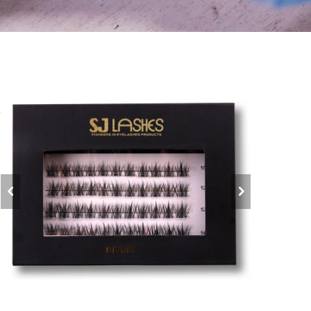
ب
ر
ا
ن
ا
ب
ا
ف
ا
إ
ا