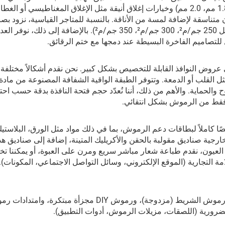
عالية القيمة المدركة، ومتاحة بسماكات متينة (1.5 مم، 1.8 مم، 2.0 مم) وخيارات إغلاق أنيقة مثل الإغلاق المغناطيسي أو الغط
متناسقة لإضافة لمسة من الأناقة. بالنسبة للمتاجر القياسية، نزود بصن
قابلة للطي مصنوعة من ورق فنّ مغلف عالي الجودة (مثل 250 جم/م²، 300 جم/م²، 350 جم/م²). بالإضافة إلى 
ثل للتصاميم الفاخرة البسيطة عند دمجها مع ختم الرقائق.
 عروض النوافذ القابلة للتخصيص بشكل كبير. نحن نقدم أشكالاً مختلفة ل
 إلى 14 ميل) لتوفير الوضوح والحماية. والأهم من ذلك، أننا نُعدّد حجم فتحة النافذة بدقة حسب ا
فقط من الرموش بشكل انتقائي.
ا كاملاً لبطاقات دعم الرموش، بما في ذلك مواد مثل الورق، البلاستي
ية صناديق مقولبة بالحقن والأكريليك المتينة، إضافة إلى صناديق هداي
 العيون، نقدم طباعة شعار مباشر سريع ومرن على العبوة، أو يمكننا 
تجارية (الموقع الإلكتروني، وسائل التواصل الاجتماعي، المكونات). 
تشمل عروض منتجاتنا الأساسية سوق الرموش بالكامل: رموش الشريط (مزدوجة)، ورموش DIY مجزأة مبتكرة، وا
لضرورية (اللصقات، مزيلات الرموش، أدوات التطبيق).