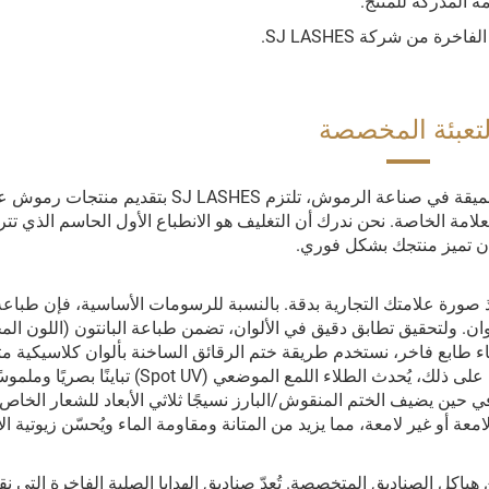
ة المدركة للمنتج.
من شركة SJ LASHES.
لتعبئة المخصصة
بصفتنا شركة مصنعة راسخة ولديها سنوات من الخبرة العميقة في صناعة الرموش، تلتزم SJ LASHES بتقديم م
 الخاصة. نحن ندرك أن التغليف هو الانطباع الأول الحاسم الذي تتر
ان تميز منتجك بشكل فوري.
لوان. ولتحقيق تطابق دقيق في الألوان، تضمن طباعة البانتون (اللون الم
إضفاء طابع فاخر، نستخدم طريقة ختم الرقائق الساخنة بألوان كلاسيكية م
والفضة والذهب الوردي، مما يجعل الشعارات تلمع. علاوة على ذلك، يُحدث الطلاء اللمع الموضعي (t UV
 حين يضيف الختم المنقوش/البارز نسيجًا ثلاثي الأبعاد للشعار الخاص 
ة أو غير لامعة، مما يزيد من المتانة ومقاومة الماء ويُحسّن زيوتية الأ
ل الصناديق المتخصصة. تُعدّ صناديق الهدايا الصلبة الفاخرة التي نق