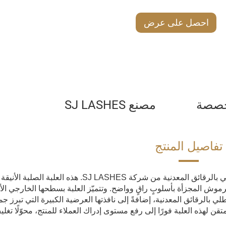
احصل على عرض
أسعار
مخصصة
مصنع SJ LASHES
تفاصيل المنتج
نقدّم لكم حل تغليف الرموش الفاخر باللون الأسود المطلي بالرقائق المعدنية من شركة SJ LASHES. هذ
وش المجزأة بأسلوبٍ راقٍ وواضح. وتتميّز العلبة بسطحها الخارجي الأ
لي بالرقائق المعدنية، إضافةً إلى نافذتها العرضية الكبيرة التي تبرز ج
ن لهذه العلبة فورًا إلى رفع مستوى إدراك العملاء للمنتج، محوّلًا تغل