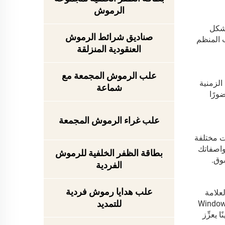
الرموش
بشكل
صناديق شرائط الرموش
ب المنظم
العنقودية المنزلقة
علب الرموش المجمعة مع
الزمنية
شماعة
ورًا
علب غراء الرموش المجمعة
يات مختلفة
داخلي وفقًا لمواصفاتك
بطاقة الظفر الخلفية للرموش
وق.
الفردية
علب هدايا رموش فردية
ر العلامة
للتمديد
ة، والختم الحراري بالرقائق المعدنية (Foil Stamping)، وأنواع التشطيبات الطباعية، وتصميم النوافذ المقطوعة بالقالب (Window
ا يعزِّز