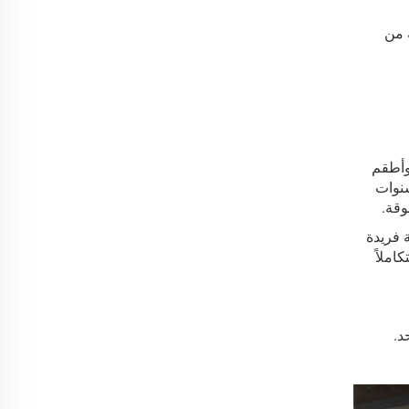
 من
اخرة، وأطقم
نوات
وقة.
 فريدة
املاً
د.