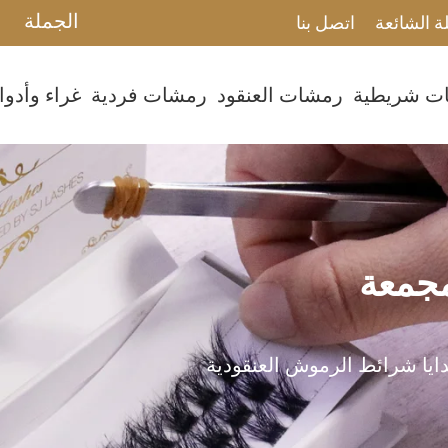
الجملة
ة الشائعة
اتصل بنا
ت شريطية
رمشات العنقود
رمشات فردية
غراء وأدو
مجمعة
ايا شرائط الرموش العنقودية