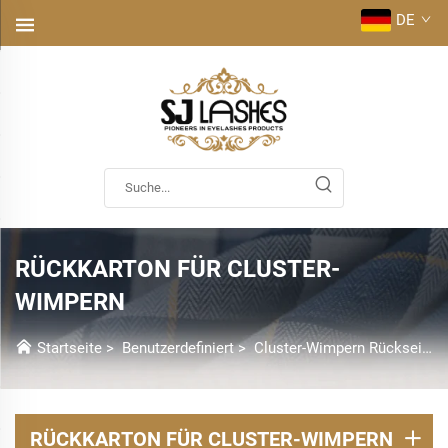
DE
RÜCKKARTON FÜR CLUSTER-
WIMPERN
Startseite
>
Benutzerdefiniert
>
Cluster-Wimpern Rückseite Karte
RÜCKKARTON FÜR CLUSTER-WIMPERN