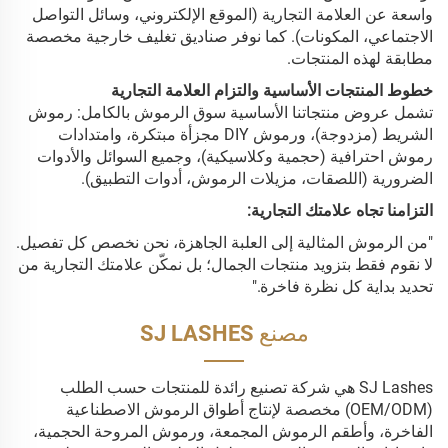
واسعة عن العلامة التجارية (الموقع الإلكتروني، وسائل التواصل
الاجتماعي، المكونات). كما نوفر صناديق تغليف خارجية مخصصة
مطابقة لهذه المنتجات.
خطوط المنتجات الأساسية والتزام العلامة التجارية
تشمل عروض منتجاتنا الأساسية سوق الرموش بالكامل: رموش
الشريط (مزدوجة)، ورموش DIY مجزأة مبتكرة، وامتدادات
رموش احترافية (حجمية وكلاسيكية)، وجميع السوائل والأدوات
الضرورية (اللصقات، مزيلات الرموش، أدوات التطبيق).
التزامنا تجاه علامتك التجارية:
"من الرموش المثالية إلى العلبة الجاهزة، نحن نخصص كل تفصيل.
لا نقوم فقط بتزويد منتجات الجمال؛ بل نمكّن علامتك التجارية من
تحديد بداية كل نظرة فاخرة."
مصنع SJ LASHES
SJ Lashes هي شركة تصنيع رائدة للمنتجات حسب الطلب
(OEM/ODM) مخصصة لإنتاج أطواق الرموش الاصطناعية
الفاخرة، وأطقم الرموش المجمعة، ورموش المروحة الحجمية،