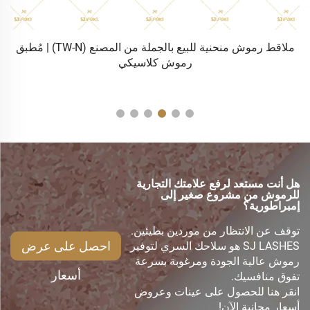
T) | مُطبق
مجموعة ملاقط أدوات تطبيق رموش اصطناعية غير لاصقة
بالجملة من المصنع للأعمال اليدوية والعناقيد | أداة رموش
مقسمة حسب الشعار المخصص
هل أنت مستعد لرفع علامتك التجارية
للرموش من مشروع صغير إلى
إمبراطورية؟
توقف عن الانتظار من موردين بطيئين.
احصل على عرض
SJ LASHES هو سلاحك السري لتوفير
رموش عالية الجودة ومرغوبة بسرعة
أسعار
تفوق منافسيك.
انقر هنا للحصول على عينات وعروض
أسعار مجانية الآن!