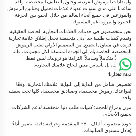
وامتدادات الرموش الفردية، وحلول التغليف المخصصة. ولقد
ساعدنا على مدى سنوات عديدة علامات تجميل وفنانين الرموش
والموزعين في جميع أنحاء العالم من خلال الجمع بين الحرفة
الخبيرة والمرونة غير المسبوقة.
نحن متخصصون في خدمات العلامات التجارية الخاصة الحقيقية،
ونقدم كميات طلبية حد أدنى منخفضة تجعل إطلاق علامة تجارية
فريدة في متناول الجميع. من التصميم الأولي لعلب الرموش
المخصصة الخاصة بك إلى الجودة المتسقة لكل مجموعة، فإننا
نقدم حلاً متكاملاً وشاملاً. التزامنا هو تزويدك ليس فقط
بالمنتجات، بل بأساس متين لنجاح علامتك التجارية.
لماذا تختارنا:
تخصيص شامل من البداية إلى النهاية: علامتك التجارية، وفقًا
لقواعدك. رموش مخصصة، وصناديق مخصصة، كلها تحت سقف
واحد.
مرن ومراعٍ للحجم: كميات طلب دنيا منخفضة لدعم الشركات
بجميع الأحجام.
جودة مضمونة: ألياف PBT المتقدمة وحرفية دقيقة تضمن أداءً
يُعادل مستوى الصالونات.