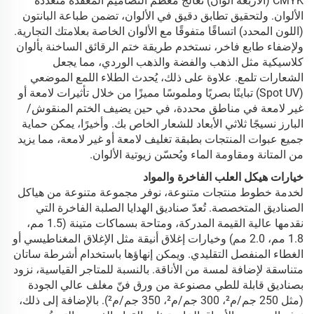
CMYK (الأربعة ألوان) تعالج معظم التصاميم المعقدة متعددة
الألوان. ولتحقيق تطابق دقيق في الألوان، تضمن طباعة البانتون
(اللون المحدد) اتساقًا متفوقًا مع الألوان الخاصة بعلامتك التجارية.
ولإضفاء طابع فاخر، نستخدم طريقة ختم الرقائق الساخنة بألوان
كلاسيكية مثل الذهب والفضة والذهب الوردي، مما يجعل
الشعارات تلمع. علاوة على ذلك، يُحدث الطلاء اللمع الموضعي
(Spot UV) تباينًا بصريًا وملموسًا مميزًا من خلال تأثيرات لامعة أو
غير لامعة في مناطق محددة، في حين يضيف الختم المنقوش/
البارز نسيجًا ثلاثي الأبعاد للشعار الخاص بك. وأخيرًا، يمكن حماية
جميع عبوات المنتجات بطبقة تغليف لامعة أو غير لامعة، مما يزيد
من المتانة ومقاومة الماء ويُحسّن زيوتية الألوان.
خيارات هيكل العلب الفاخرة والمواد
لخدمة خطوط منتجات متنوعة، نوفر مجموعة متنوعة من هياكل
الصناديق المتخصصة. تُعدّ صناديق الهدايا الصلبة الفاخرة التي
نقدمها عالية القيمة المدركة، ومتاحة بسماكات متينة (1.5 مم،
1.8 مم، 2.0 مم) وخيارات إغلاق أنيقة مثل الإغلاق المغناطيسي أو
الغطاء المنفصل التقليدي. ويمكن إنهاؤها باستخدام أشرطة ساتان
متناسقة لإضافة لمسة من الأناقة. بالنسبة للمتاجر القياسية، نزود
بصناديق قابلة للطي مصنوعة من ورق فنّ مغلف عالي الجودة
(مثل 250 جم/م²، 300 جم/م²، 350 جم/م²). بالإضافة إلى ذلك،