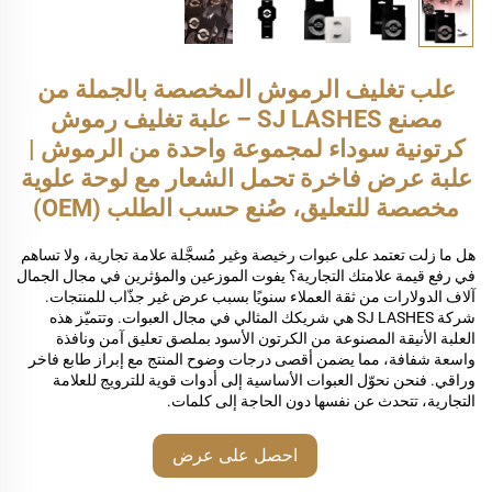
علب تغليف الرموش المخصصة بالجملة من
مصنع SJ LASHES – علبة تغليف رموش
كرتونية سوداء لمجموعة واحدة من الرموش |
علبة عرض فاخرة تحمل الشعار مع لوحة علوية
مخصصة للتعليق، صُنع حسب الطلب (OEM)
هل ما زلت تعتمد على عبوات رخيصة وغير مُسجَّلة علامة تجارية، ولا تساهم
في رفع قيمة علامتك التجارية؟ يفوت الموزعين والمؤثرين في مجال الجمال
آلاف الدولارات من ثقة العملاء سنويًا بسبب عرض غير جذّاب للمنتجات.
شركة SJ LASHES هي شريكك المثالي في مجال العبوات. وتتميّز هذه
العلبة الأنيقة المصنوعة من الكرتون الأسود بملصق تعليق آمن ونافذة
واسعة شفافة، مما يضمن أقصى درجات وضوح المنتج مع إبراز طابع فاخر
وراقي. فنحن نحوّل العبوات الأساسية إلى أدوات قوية للترويج للعلامة
التجارية، تتحدث عن نفسها دون الحاجة إلى كلمات.
احصل على عرض