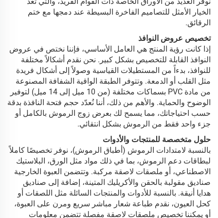
نوفر العديد من الأوراق الخاصة ذات القوام الفريد، والتي تُعد
الخيار الأمثل للتصاميم الفاخرة البسيطة عند دمجها مع ختم
الرقائق.
تخصيص عروض النوافذ
إذا كانت رؤية المنتج هي العامل الأساسي، فإننا نختص في عروض
النوافذ القابلة للتخصيص بشكل كبير. نحن نقدم أشكالاً مختلفة
للنوافذ، بدءاً من المستطيلات القياسية وصولاً إلى أشكال فريدة
مثل القلب أو الدمعة. وتتوفر الطبقة الواقية الشفافة المصنوعة
من مادة PVC بسماكات مختلفة (من 10 ميل إلى 14 ميل) لتوفير
الوضوح والحماية. والأهم من ذلك، أننا نُعدّد حجم فتحة النافذة بدقة
حسب احتياجاتك، مما يسمح لك بعرض زوج الرموش بالكامل أو
جزء واحد فقط من الرموش بشكل انتقائي.
حلول متخصصة للمنتجات والأدوات
بالنسبة لامتدادات الرموش (أطباق الرموش)، نوفر تخصيصًا كاملاً
لبطاقات دعم الرموش، بما في ذلك مواد مثل الورق، البلاستيك
الاصطناعي، أو ملصقات لاصقة مركبة. وتتضمن العبوة الخارجية
صناديق مقولبة بالحقن والأكريليك المتينة، إضافة إلى صناديق
هدايا أنيقة. بالنسبة للأدوات والمنتجات السائلة مثل اللصقات أو
كحل العيون، نقدم طباعة شعار مباشر سريع ومرن على العبوة،
أو يمكننا تخصيص ملصقات لاصقة مفصلة تتضمن معلومات