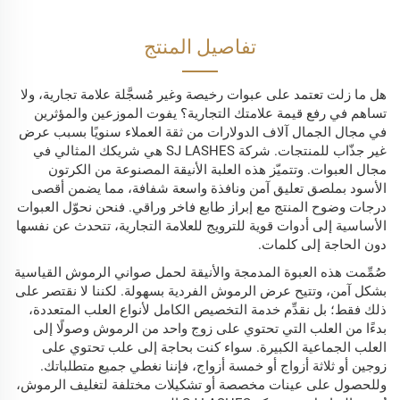
أسعار
تفاصيل المنتج
هل ما زلت تعتمد على عبوات رخيصة وغير مُسجَّلة علامة تجارية، ولا
تساهم في رفع قيمة علامتك التجارية؟ يفوت الموزعين والمؤثرين
في مجال الجمال آلاف الدولارات من ثقة العملاء سنويًا بسبب عرض
غير جذّاب للمنتجات. شركة SJ LASHES هي شريكك المثالي في
مجال العبوات. وتتميّز هذه العلبة الأنيقة المصنوعة من الكرتون
الأسود بملصق تعليق آمن ونافذة واسعة شفافة، مما يضمن أقصى
درجات وضوح المنتج مع إبراز طابع فاخر وراقي. فنحن نحوّل العبوات
الأساسية إلى أدوات قوية للترويج للعلامة التجارية، تتحدث عن نفسها
دون الحاجة إلى كلمات.
صُمِّمت هذه العبوة المدمجة والأنيقة لحمل صواني الرموش القياسية
بشكل آمن، وتتيح عرض الرموش الفردية بسهولة. لكننا لا نقتصر على
ذلك فقط؛ بل نقدِّم خدمة التخصيص الكامل لأنواع العلب المتعددة،
بدءًا من العلب التي تحتوي على زوج واحد من الرموش وصولًا إلى
العلب الجماعية الكبيرة. سواء كنت بحاجة إلى علب تحتوي على
زوجين أو ثلاثة أزواج أو خمسة أزواج، فإننا نغطي جميع متطلباتك.
وللحصول على عينات مخصصة أو تشكيلات مختلفة لتغليف الرموش،