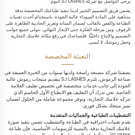
يُرجى التواصل مع شركة SJ LASHES اليوم.
يضمن فريق التصميم الخبير لدينا تنفيذ طباعتك المخصصة بدقة
متناهية على المادة السوداء عالية الجودة، باستخدام أحدث تقنيات
الطباعة والقص بالقالب لضمان المتانة وتعزيز الجاذبية الظاهرة على
الرفوف. ومن مرحلة الفكرة حتى الإنجاز النهائي، نتولى جميع جوانب
التصميم والإنتاج داخليًّا. فلنساعدك في رفع مكانة علامتك التجارية
وجعل رموشك لا تُنسى.
التعبئة المخصصة
بصفتنا شركة مصنعة راسخة ولديها سنوات من الخبرة العميقة في
صناعة الرموش، تلتزم SJ LASHES بتقديم منتجات رموش عالية
الجودة إلى جانب خدمات متخصصة في تخصيص تغليف العلامة
الخاصة. نحن ندرك أن التغليف هو الانطباع الأول الحاسم الذي
تتركه علامتك التجارية، ونوفر مجموعة شاملة من الحلول لضمان
تميز منتجك بشكل فوري.
التشطيبات الطباعية والجماليات المتقدمة
نقدم تقنيات احترافية في الطباعة والتشطيب تضمن تنفيذ صورة
علامتك التجارية بدقة. بالنسبة للرسومات الأساسية، فإن طباعة