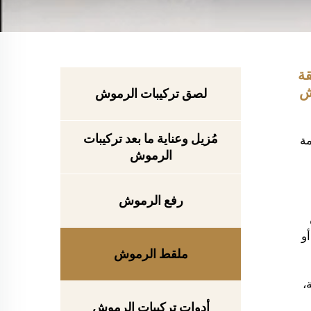
ة
وش
لصق تركيبات الرموش
مُزيل وعناية ما بعد تركيبات
SJLAS المصممة
الرموش
رفع الرموش
و
ملقط الرموش
سة،
أدوات تركيبات الرموش