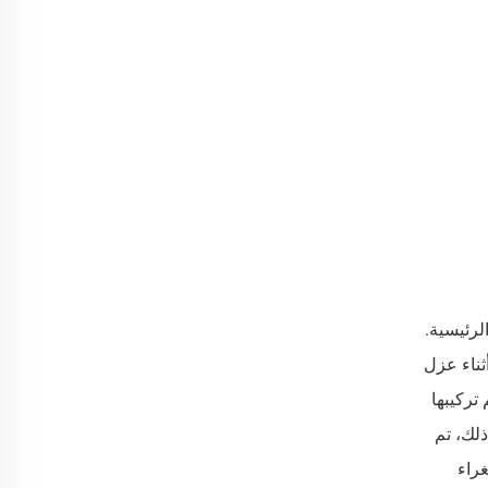
لرئيسية.
ثناء عزل
Cluster ) وللرموش التي يتم تركيبها
 ذلك، تم
لتغليف بالغراء