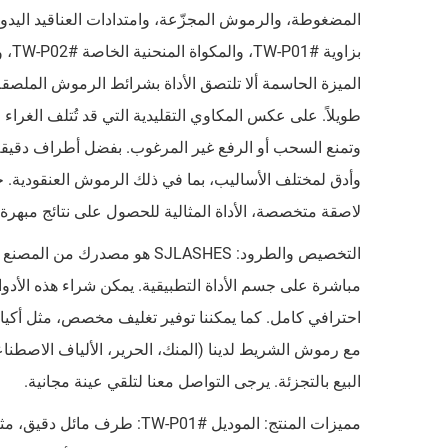
المضغوطة، والرموش المجزّعة، وامتدادات العناقيد اليدوي
الميزة الحاسمة ألا تلتصق الأداة بشرائط الرموش الملصقة
وتمنع السحب أو الرفع غير المرغوب. بفضل أطراف دقيقة ت
وأدق لمختلف الأساليب، بما في ذلك الرموش العنقودية
لاصقة متخصصة، الأداة المثالية للحصول على نتائج مبهرة
التخصيص والطرود: SJLASHES ه
مع رموش الشريط لدينا (المنك، الحرير، الألياف الاصطنا
البيع بالتجزئة. يرجى التواصل معنا لتلقي عينة مجانية.
مميزات المنتج: الموديل #TW-P01: طرف مائل دقيق، مثالي لوضع الرموش في الزوايا الداخلية والأقسام المفصلة بدقة.