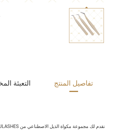
ت
و
ر
ل
ا
تفاصيل المنتج
التعبئة ال