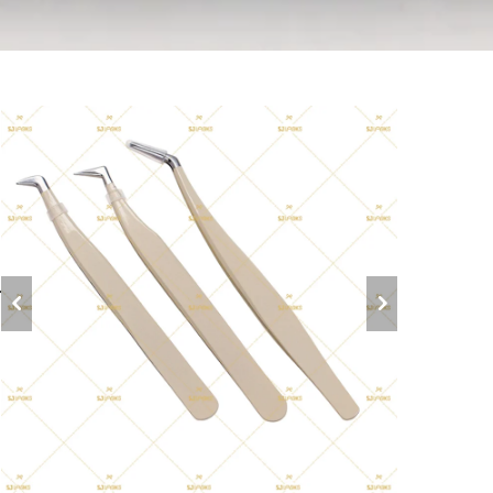
م
ب
م
خ
ا
ك
ا
ق
ط
و