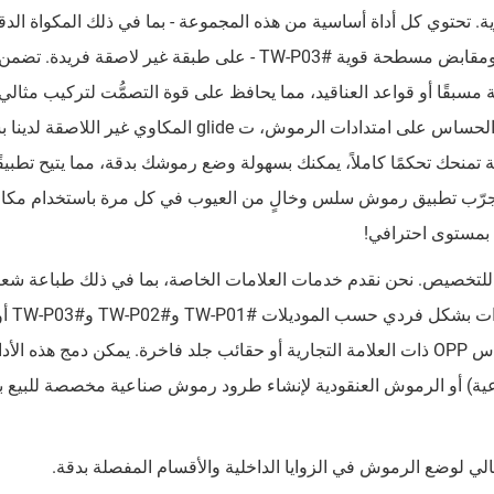
ة. تحتوي كل أداة أساسية من هذه المجموعة - بما في ذلك المكواة الدق
بزاوية #TW-P01، والمكواة المنحنية الخاصة #TW-P02، ومقابض مسطحة قوية #TW-P03 - على طبقة غير لاصقة فري
 مسبقًا أو قواعد العناقيد، مما يحافظ على قوة التصمُّت لتركيب مثالي
طويلاً. على عكس المكاوي التقليدية التي قد تُتلف الغراء الحساس على امتدادات الرموش، ت glide المكاوي
منحك تحكمًا كاملاً، يمكنك بسهولة وضع رموشك بدقة، مما يتيح تطبيقً
. جرّب تطبيق رموش سلس وخالٍ من العيوب في كل مرة باستخدام مكا
 بمستوى احترافي!
و مصدرك من المصنع للتخصيص. نحن نقدم خدمات العلامات الخاصة، بما في ذلك طباعة ش
مباشرة على جسم الأداة
احترافي كامل. كما يمكننا توفير تغليف مخصص، مثل أكياس OPP ذات العلامة التجارية أو حقائب جلد فاخرة. يمكن دمج هذه
عية) أو الرموش العنقودية لإنشاء طرود رموش صناعية مخصصة للبيع با