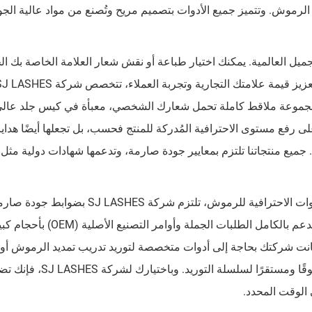
ء وتلف شريط الرموش. وتتميز جميع الأدوات بتصميم مريح وتُصنع من مواد عالية الج
ل العالمية. يمكنك اختيار طباعة أو نقش شعار العلامة الخاصة بك ا
مجموعة ملاقط كاملة تحمل شعارك الشخصي، معبأة في كيس جلد عالي
ى رفع مستوى الاحترافية المُدركة للمنتج فحسب، بل تجعلها أيضًا هدايا
بصفتنا منشأة مصنعة معتمدة وفقًا لمعيار ISO 9001 للأدوات الاحترافية للرموش، تلتزم شركة ASHES
من توريد المواد الخام وتنتهي بتسليم المنتج النهائي. نحن ندعم بالكامل الطلبات الجملة وأوامر التص
 كانت شركتك بحاجة إلى أدوات متخصصة لتوريد تدريب تمديد الرموش أو
رموش فاخرة جاهزة للبيع بالتجزئة، فإننا نضمن دعمًا موثوقًا ومست
الوقت المحدد.