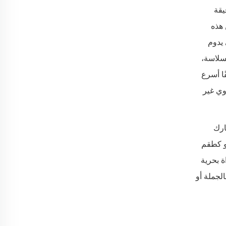
يقة
دة. تضمن هذه
 يدوم
 غير اللاصقة لدينا بسلاسة،
ا أسرع
وي غير
عارك
 التطبيقية. يمكن شراء هذه الأدوات بشكل فردي حسب الموديلات #TW-P01 و#TW-P02 و#TW-P03 أو كطقم
 الأداة بحرية
لجملة أو