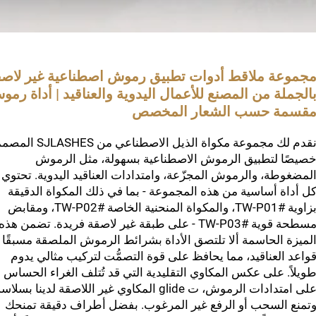
جموعة ملاقط أدوات تطبيق رموش اصطناعية غير لاصق
الجملة من المصنع للأعمال اليدوية والعناقيد | أداة رم
قسمة حسب الشعار المخصص
نقدم لك مجموعة مكواة الذيل الاصطناعي من HES
صيصًا لتطبيق الرموش الاصطناعية بسهولة، مثل الرموش
لمضغوطة، والرموش المجزّعة، وامتدادات العناقيد اليدوية. تحتوي
ل أداة أساسية من هذه المجموعة - بما في ذلك المكواة الدقيقة
بزاوية #TW-P01، والمكواة المنحنية الخاصة #TW-P02، ومقابض
مسطحة قوية #TW-P03 - على طبقة غير لاصقة فريدة. تضمن هذه
لميزة الحاسمة ألا تلتصق الأداة بشرائط الرموش الملصقة مسبقًا أ
واعد العناقيد، مما يحافظ على قوة التصمُّت لتركيب مثالي يدوم
ويلاً. على عكس المكاوي التقليدية التي قد تُتلف الغراء الحساس
على امتدادات الرموش، ت glide المكاوي غير اللاصقة لدينا بسلا
تمنع السحب أو الرفع غير المرغوب. بفضل أطراف دقيقة تمنحك