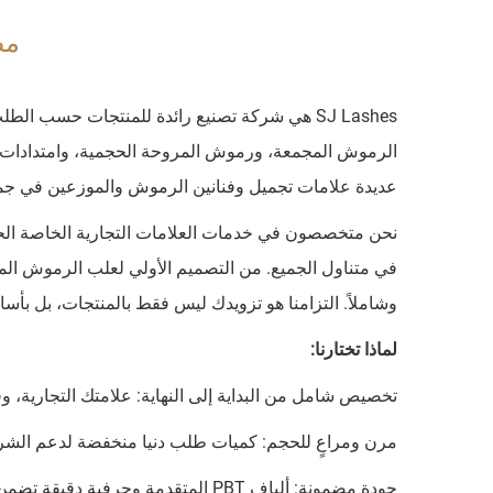
مصنع 
الرموش المجمعة، ورموش المروحة الحجمية، وامتدادات 
عديدة علامات تجميل وفنانين الرموش والموزعين في جميع 
نحن متخصصون في خدمات العلامات التجارية الخاصة الحق
في متناول الجميع. من التصميم الأولي لعلب الرموش المخ
وشاملاً. التزامنا هو تزويدك ليس فقط بالمنتجات، بل بأسا
لماذا تختارنا:
تخصيص شامل من البداية إلى النهاية: علامتك التجاري
مرن ومراعٍ للحجم: كميات طلب دنيا منخفضة لدعم الشرك
جودة مضمونة: ألياف PBT المتقدمة وحرفية دقيقة تضمن أداءً يُعادل مستوى الصالونات.