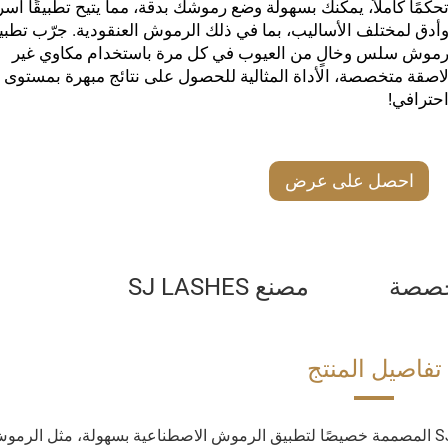
حكمًا كاملاً، يمكنك بسهولة وضع رموشك بدقة، مما يتيح تطبيقًا أسر
أدق لمختلف الأساليب، بما في ذلك الرموش العنقودية. جرّب تطبي
موش سلس وخالٍ من العيوب في كل مرة باستخدام مكاوي غير
اصقة متخصصة، الأداة المثالية للحصول على نتائج مبهرة بمستوى
حترافي!
احصل على عرض
أسعار
مخصصة
مصنع SJ LASHES
تفاصيل المنتج
نقدم لك مجموعة مكواة الذيل الاصطناعي من SJLASHES المصممة خصيصًا لتطبيق الرموش الاصطناعية بسهولة، مثل الرم