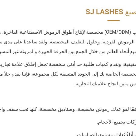
SJ LASHES
SJ Lashes هي شركة تصنيع رائدة للمنتجات حسب الطلب (OEM/ODM) مخصصة لإنتاج أطواق الرموش الاصطناعية الف
الرموش الفردية، وحلول التغليف المخصصة. ولقد ساعدنا على مدى س
أنحاء العالم من خلال الجمع بين الحرفة الخبيرة والمرونة غير المسب
يقية، ونقدم كميات طلبية حد أدنى منخفضة تجعل إطلاق علامة تجارية
صصة الخاصة بك إلى الجودة المتسقة لكل مجموعة، فإننا نقدم حلاً متك
س متين لنجاح علامتك التجارية.
ة، وفقًا لقواعدك. رموش مخصصة، وصناديق مخصصة، كلها تحت سقف واح
ات بجميع الأحجام.