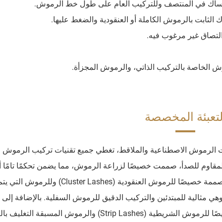
التصاق غير مرغوب فيه.
 الخاصة بالتركيب الذاتي، والرموش المجزأة.
لتعبئة المخصصة
من موزعات الرموش الاصطناعية والملاقط، تغطي جميع تقنيات تركيب الرموش ا
لمقاوم للصدأ، صممت خصيصًا لزراعة الرموش، مما يضمن تحكمًا تامًا أ
الرمش ورفعه ووضعه. كما نقدم ملاقط برأس مسطح مصممة خصيصًا للرموش العنقودية (Lashes
 الاستخدام، وهي مثالية للمبتدئين والتركيب الدقيق للرموش السفلية. بالإضافة إلى
تصميم ملاقطنا غير اللاصقة وذات الملامسة الناعمة خصيصًا للرموش الشريطية (Strip Lashes) والرموش المسبقة ا