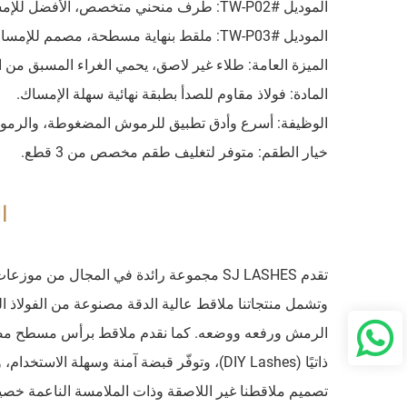
الموديل #TW-P02: طرف منحني متخصص، الأفضل للإمساك في المنتصف وللتركيب العام على طول خط الرموش.
الموديل #TW-P03: ملقط بنهاية مسطحة، مصمم للإمساك الثابت بالرموش الكاملة أو العنقودية والضغط عليها.
الميزة العامة: طلاء غير لاصق، يحمي الغراء المسبق من 
المادة: فولاذ مقاوم للصدأ بطبقة نهائية سهلة الإمساك.
الوظيفة: أسرع وأدق تطبيق للرموش المضغوطة، والرموش
خيار الطقم: متوفر لتغليف طقم مخصص من 3 قطع.
ا
تقدم SJ LASHES مجموعة رائدة في المجال 
وتشمل منتجاتنا ملاقط عالية الدقة مصنوعة من الفولاذ ا
ذاتيًا (DIY Lashes)، وتوفّر قبضة آمنة وسهلة