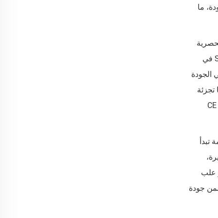
ودة، ما
لحصرية
مباشرةً على أي جسم من أجهزة التطبيق أو الملاقط. ولتعزيز قيمة علامتك التجارية وتجربة العملاء، تتخصص شركة SJ LASHES في
 الجودة
 تجزئة
مثالية أو مكونات أساسية ضمن مجموعة تجميل احترافية. جميع منتجاتنا تلتزم بمعايير جودة صارمة، وتدعمها شهادات دولية مثل CE
SJ L بضوابط جودة صارمة تبدأ
نيع الأصلية (OEM) بأحجام كبيرة،
 علب
قرًا لسلسلة التوريد. وباختيارك لشركة SJ LASHES، فإنك تضمن جودة