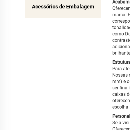
Acabame
Acessórios de Embalagem
Oferece
marca. P
correspo
tonalida
como Dou
contrast
adiciona
brilhant
Estrutur
Para ate
Nossas c
mm) e o
ser fina
caixas d
oferece
escolha 
Personal
Se a vis
Oferecem