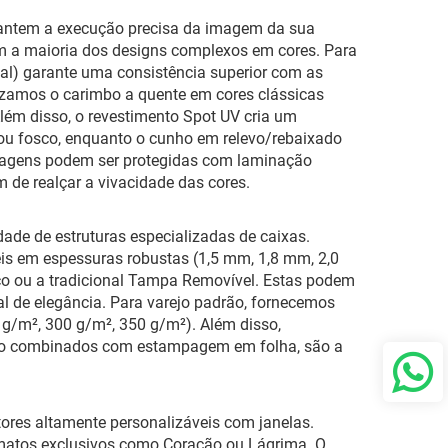
rantem a execução precisa da imagem da sua
om a maioria dos designs complexos em cores. Para
ial) garante uma consistência superior com as
lizamos o carimbo a quente em cores clássicas
lém disso, o revestimento Spot UV cria um
lho ou fosco, enquanto o cunho em relevo/rebaixado
balagens podem ser protegidas com laminação
m de realçar a vivacidade das cores.
dade de estruturas especializadas de caixas.
eis em espessuras robustas (1,5 mm, 1,8 mm, 2,0
o ou a tradicional Tampa Removível. Estas podem
l de elegância. Para varejo padrão, fornecemos
 g/m², 300 g/m², 350 g/m²). Além disso,
ndo combinados com estampagem em folha, são a
tores altamente personalizáveis com janelas.
rmatos exclusivos como Coração ou Lágrima. O