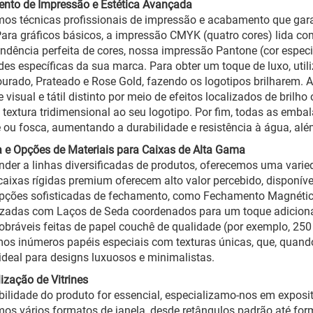
nto de Impressão e Estética Avançada
mos técnicas profissionais de impressão e acabamento que ga
ara gráficos básicos, a impressão CMYK (quatro cores) lida c
ndência perfeita de cores, nossa impressão Pantone (cor espec
des específicas da sua marca. Para obter um toque de luxo, uti
rado, Prateado e Rose Gold, fazendo os logotipos brilharem. A
e visual e tátil distinto por meio de efeitos localizados de bri
 textura tridimensional ao seu logotipo. Por fim, todas as em
e ou fosca, aumentando a durabilidade e resistência à água, alé
a e Opções de Materiais para Caixas de Alta Gama
nder a linhas diversificadas de produtos, oferecemos uma varie
aixas rígidas premium oferecem alto valor percebido, disponív
pções sofisticadas de fechamento, como Fechamento Magnétic
lizadas com Laços de Seda coordenados para um toque adiciona
obráveis feitas de papel couchê de qualidade (por exemplo, 250
mos inúmeros papéis especiais com texturas únicas, que, qua
ideal para designs luxuosos e minimalistas.
ização de Vitrines
ibilidade do produto for essencial, especializamo-nos em exposi
os vários formatos de janela, desde retângulos padrão até fo