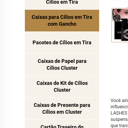
Cílios em Tira
Caixas para Cílios em Tira
com Gancho
Pacotes de Cílios em Tira
Caixas de Papel para
Cílios Cluster
Caixas de Kit de Cílios
Cluster
Você ai
Caixas de Presente para
influenc
Cílios em Cluster
LASHES é
suspensã
que tran
Cartão Traseiro do