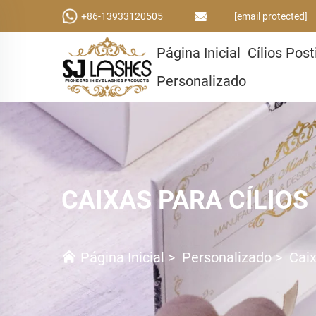
+86-13933120505
[email protected]
Página Inicial
Cílios Post
Personalizado
CAIXAS PARA CÍLIOS
Página Inicial
>
Personalizado
>
Caix