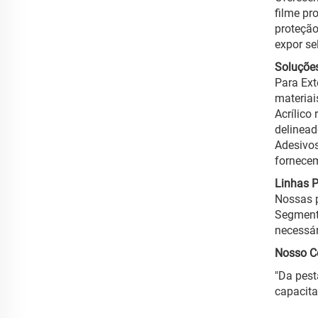
filme pr
proteção
expor se
Soluções
Para Ext
materiai
Acrílico
delinead
Adesivos
fornecem
Linhas 
Nossas p
Segmenta
necessár
Nosso C
"Da pest
capacita