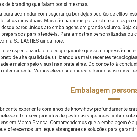
s de branding que falam por si mesmas.
a para acomodar com segurança bandejas padrão de cílios, es
te cílios individuais. Mas não paramos por aí: oferecemos pe
, desde pares únicos até embalagens em grande volume. Seja qu
preparados para atendê-la. Para amostras personalizadas ou c
 com a SJ LASHES ainda hoje.
uipe especializada em design garante que sua impressão pers
 preto de alta qualidade, utilizando as mais recentes tecnologia
dade e maior apelo visual nas prateleiras. Do conceito à concl
 internamente. Vamos elevar sua marca e tornar seus cílios ine
Embalagem persona
bricante experiente com anos de know-how profundamente enra
te-se a fornecer produtos de pestanas superiores juntamente 
ens em Marca Branca. Compreendemos que a embalagem é a pri
e, e oferecemos um leque abrangente de soluções para garantir