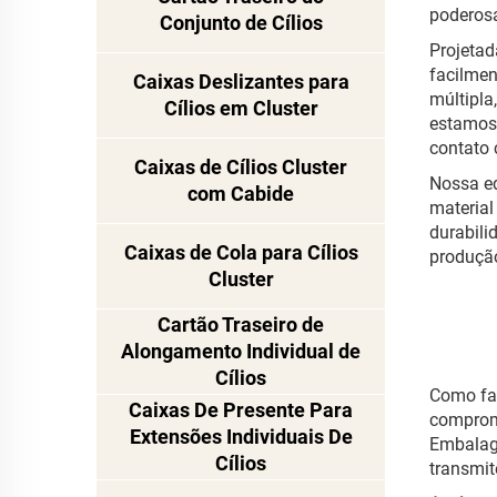
poderosa
Conjunto de Cílios
Projetad
facilmen
Caixas Deslizantes para
múltipla
Cílios em Cluster
estamos 
contato
Caixas de Cílios Cluster
Nossa eq
com Cabide
material
durabili
Caixas de Cola para Cílios
produção
Cluster
Cartão Traseiro de
Alongamento Individual de
Cílios
Como fa
Caixas De Presente Para
comprome
Extensões Individuais De
Embalag
Cílios
transmit