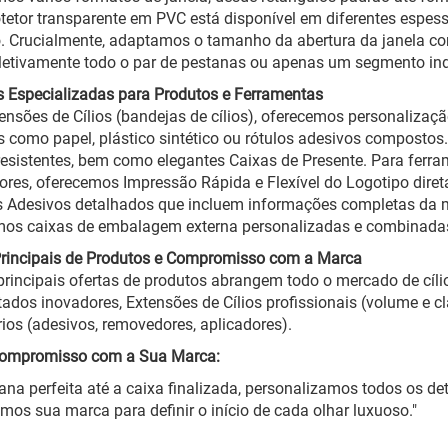
otetor transparente em PVC está disponível em diferentes espessu
. Crucialmente, adaptamos o tamanho da abertura da janela co
letivamente todo o par de pestanas ou apenas um segmento ind
 Especializadas para Produtos e Ferramentas
ensões de Cílios (bandejas de cílios), oferecemos personalizaçã
s como papel, plástico sintético ou rótulos adesivos compostos
 resistentes, bem como elegantes Caixas de Presente. Para ferr
ores, oferecemos Impressão Rápida e Flexível do Logotipo dire
 Adesivos detalhados que incluem informações completas da ma
os caixas de embalagem externa personalizadas e combinadas 
Principais de Produtos e Compromisso com a Marca
rincipais ofertas de produtos abrangem todo o mercado de cílios
dos inovadores, Extensões de Cílios profissionais (volume e cl
ios (adesivos, removedores, aplicadores).
ompromisso com a Sua Marca:
ana perfeita até a caixa finalizada, personalizamos todos os d
mos sua marca para definir o início de cada olhar luxuoso."