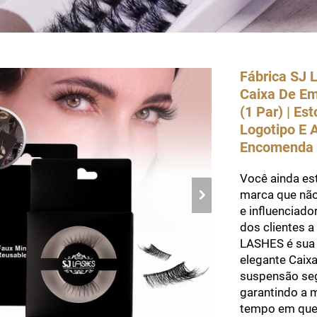
Fábrica SJ 
Caixa De Em
(1 Par) | E
Logotipo E 
Encomenda
Você ainda es
marca que não
e influenciad
dos clientes a
LASHES é sua 
elegante Caix
suspensão seg
garantindo a 
tempo em que 