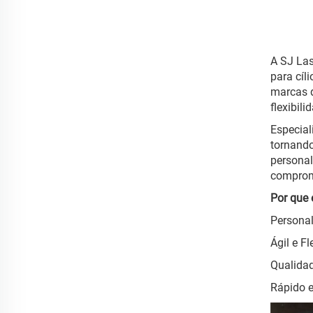
A SJ Las
para cíl
marcas d
flexibil
Especial
tornando
personal
comprom
Por que 
Personal
Ágil e F
Qualidad
Rápido e