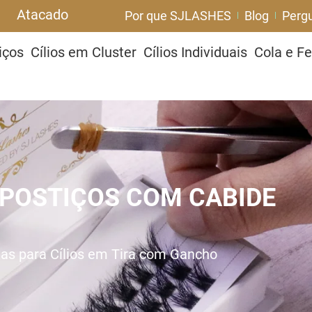
Atacado
Por que SJLASHES
Blog
Perg
iços
Cílios em Cluster
Cílios Individuais
Cola e F
 POSTIÇOS COM CABIDE
as para Cílios em Tira com Gancho