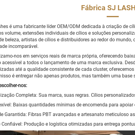
Fábrica SJ LAS
hes é uma fabricante líder OEM/ODM dedicada à criação de cílios 
ios volume, extensões individuais de cílios e soluções person
e beleza, artistas de cílios e distribuidores ao redor do mund
idade incomparável.
izamo-nos em serviços reais de marca própria, oferecendo bai
 acessível a todos o lançamento de uma marca exclusiva. Desde 
izadas até a qualidade consistente de cada cluster, oferecemo
isso é entregar não apenas produtos, mas também uma base só
escolher-nos:
ização Completa: Sua marca, suas regras. Cílios personalizado
lexível: Baixas quantidades mínimas de encomenda para apoia
e Garantida: Fibras PBT avançadas e artesanato meticuloso a
 Confiável: Produção e logística otimizadas para entrega pontua