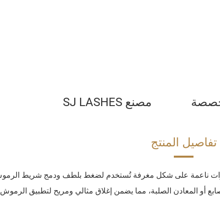
مخصصة
مصنع SJ LASHES
تفاصيل المنتج
لإصابعية الناعمة SJ LASHES (TW-R) هي أدوات ناعمة على شكل مغرفة تُستخدم لضغط بلطف ودمج شريط ا
راء. وتمنع الت contact المباشر بالأصابع أو المعادن الصلبة، مما يضمن إغلاق مثالي ومريح لتطبيق الرموش