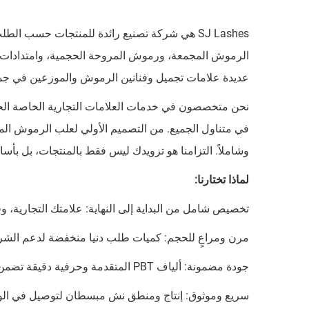
الرموش المجمعة، ورموش المروحة الحجمية، وامتدادات 
عديدة علامات تجميل وفنانين الرموش والموزعين في جميع 
نحن متخصصون في خدمات العلامات التجارية الخاصة الحق
في متناول الجميع. من التصميم الأولي لعلب الرموش المخ
وشاملاً. التزامنا هو تزويدك ليس فقط بالمنتجات، بل بأسا
لماذا تختارنا:
تخصيص شامل من البداية إلى النهاية: علامتك التجاري
مرن ومراعٍ للحجم: كميات طلب دنيا منخفضة لدعم الشرك
جودة مضمونة: ألياف PBT المتقدمة وحرفية دقيقة تضمن أداءً يُعادل مستوى الصالونات.
سريع وموثوق: إنتاج ومنطق نش مبسطان لتوصيل في الو