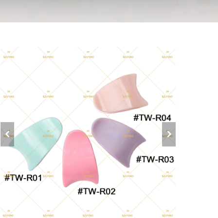
ب
(TW-R)
ع
ا
ا