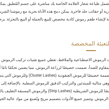
SJ LASHES خدمات تخصيص تشمل طباعة شعار العلامة الخاصة بك مباشرة على جسم المُطبق. يمكن
كياس OPP ذات العلامة التجارية أو حقائب جلد فاخرة. يمكن دمج هذه الأداة بحرية مع رموشنا الش
دية لإنشاء طقم رموش كاذبة مخصص للبيع بالجملة أو البيع بالتجزئة. ير
لتعبئة المخصصة
من موزعات الرموش الاصطناعية والملاقط، تغطي جميع تقنيات تركيب الرموش ا
لمقاوم للصدأ، صممت خصيصًا لزراعة الرموش، مما يضمن تحكمًا تامًا أ
الرمش ورفعه ووضعه. كما نقدم ملاقط برأس مسطح مصممة خصيصًا للرموش العنقودية (Lashes
 الاستخدام، وهي مثالية للمبتدئين والتركيب الدقيق للرموش السفلية. بالإضافة إلى
تصميم ملاقطنا غير اللاصقة وذات الملامسة الناعمة خصيصًا للرموش الشريطية (Strip Lashes) والرموش المسبقة ا
ء وتلف شريط الرموش. وتتميز جميع الأدوات بتصميم مريح وتُصنع من مواد عالية الج