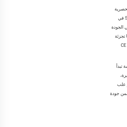
لحصرية
مباشرةً على أي جسم من أجهزة التطبيق أو الملاقط. ولتعزيز قيمة علامتك التجارية وتجربة العملاء، تتخصص شركة SJ LASHES في
 الجودة
 تجزئة
مثالية أو مكونات أساسية ضمن مجموعة تجميل احترافية. جميع منتجاتنا تلتزم بمعايير جودة صارمة، وتدعمها شهادات دولية مثل CE
SJ L بضوابط جودة صارمة تبدأ
نيع الأصلية (OEM) بأحجام كبيرة،
 علب
قرًا لسلسلة التوريد. وباختيارك لشركة SJ LASHES، فإنك تضمن جودة