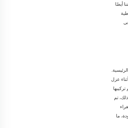
نا أيضًا
ريطية
جى
لرئيسية.
ثناء عزل
Cluster ) وللرموش التي يتم تركيبها
 ذلك، تم
لتغليف بالغراء
ودة، ما