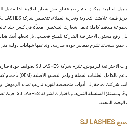
ل العالمية. يمكنك اختيار طباعة أو نقش شعار العلامة الخاصة بك ا
مجموعة ملاقط كاملة تحمل شعارك الشخصي، معبأة في كيس جلد عالي
ى رفع مستوى الاحترافية المُدركة للمنتج فحسب، بل تجعلها أيضًا هدايا
بصفتنا منشأة مصنعة معتمدة وفقًا لمعيار ISO 9001 للأدوات الاحترافية للرموش، تلتزم شركة ASHES
من توريد المواد الخام وتنتهي بتسليم المنتج النهائي. نحن ندعم بالكامل الطلبات الجملة وأوامر التص
 كانت شركتك بحاجة إلى أدوات متخصصة لتوريد تدريب تمديد الرموش أو
رموش فاخرة جاهزة للبيع بالتجزئة، فإننا نضمن دعمًا موثوقًا ومست
الوقت المحدد.
SJ LASHES