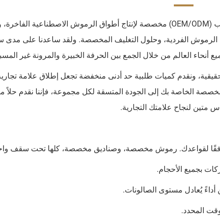
SJ Lashes هي شركة تصنيع رائدة للمنتجات حسب الطلب (OEM/ODM) مخصصة لإنتاج أطواق الرموش الاصطناعية الف
الرموش الفردية، وحلول التغليف المخصصة. ولقد ساعدنا على مدى س
أنحاء العالم من خلال الجمع بين الحرفة الخبيرة والمرونة غير المسب
يقية، ونقدم كميات طلبية حد أدنى منخفضة تجعل إطلاق علامة تجارية
صصة الخاصة بك إلى الجودة المتسقة لكل مجموعة، فإننا نقدم حلاً متك
س متين لنجاح علامتك التجارية.
ة، وفقًا لقواعدك. رموش مخصصة، وصناديق مخصصة، كلها تحت سقف واح
ات بجميع الأحجام.
قت المحدد.