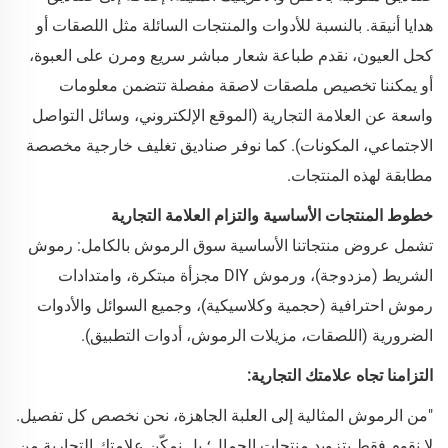
هدايا أنيقة. بالنسبة للأدوات والمنتجات السائلة مثل اللصقات أو
كحل العيون، نقدم طباعة شعار مباشر سريع ومرن على العبوة،
أو يمكننا تخصيص ملصقات لاصقة مفصلة تتضمن معلومات
واسعة عن العلامة التجارية (الموقع الإلكتروني، وسائل التواصل
الاجتماعي، المكونات). كما نوفر صناديق تغليف خارجية مخصصة
مطابقة لهذه المنتجات.
خطوط المنتجات الأساسية والتزام العلامة التجارية
تشمل عروض منتجاتنا الأساسية سوق الرموش بالكامل: رموش
الشريط (مزدوجة)، ورموش DIY مجزأة مبتكرة، وامتدادات
رموش احترافية (حجمية وكلاسيكية)، وجميع السوائل والأدوات
الضرورية (اللصقات، مزيلات الرموش، أدوات التطبيق).
التزامنا تجاه علامتك التجارية:
"من الرموش المثالية إلى العلبة الجاهزة، نحن نخصص كل تفصيل.
لا نقوم فقط بتزويد منتجات الجمال؛ بل نمكّن علامتك التجارية من