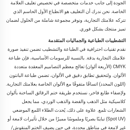
الجودة إلى جانب خدمات متخصصة في تخصيص تغليف العلامة
الخاصة. نحن ندرك أن التغليف هو الانطباع الأول الحاسم الذي
تتركه علامتك التجارية، ونوفر مجموعة شاملة من الحلول لضمان
تميز منتجك بشكل فوري.
التشطيبات الطباعية والجماليات المتقدمة
نقدم تقنيات احترافية في الطباعة والتشطيب تضمن تنفيذ صورة
علامتك التجارية بدقة. بالنسبة للرسومات الأساسية، فإن طباعة
CMYK (الأربعة ألوان) تعالج معظم التصاميم المعقدة متعددة
الألوان. ولتحقيق تطابق دقيق في الألوان، تضمن طباعة البانتون
(اللون المحدد) اتساقًا متفوقًا مع الألوان الخاصة بعلامتك التجارية.
ولإضفاء طابع فاخر، نستخدم طريقة ختم الرقائق الساخنة بألوان
كلاسيكية مثل الذهب والفضة والذهب الوردي، مما يجعل
الشعارات تلمع. علاوة على ذلك، يُحدث الطلاء اللمع الموضعي
(Spot UV) تباينًا بصريًا وملموسًا مميزًا من خلال تأثيرات لامعة أو
غير لامعة في مناطق محددة، في حين يضيف الختم المنقوش/