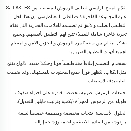
نقدّم المنتج الرئيسي لتغليف الرموش المنفصلة من SJ LASHES:
علبة المجموعة الفاخرة ذات الطي المغناطيسي. إن هذا الحل
التغليفي الصلب والأنيق تم تصميمه للعلامات التجارية التي تقدّم
تجربة فاخرة شاملة للعملاء تتيح لهم التطبيق بأنفسهم. ويجمع
بشكل مثالي بين سعة كبيرة للرموش والتخزين الآمن والمنظم
لجميع أدوات التطبيق الضرورية.
يستخدم التصميم إغلاقاً مغناطيسياً قوياً وهيكلاً متعدد الألواح يفتح
مثل الكتاب، ليُظهر فوراً جميع المحتويات للمستهلك. وقد صُممت
العلبة بدقة لاستيعاب:
تجمعات الرموش: صينية مخصصة قادرة على احتواء صفوف
طويلة من الرموش المجزأة (بكمية وترتيب قابلين للتعديل).
الحلول الأساسية: فتحات مخصصة ومصممة خصيصاً لسعة
مزدوجة من المادة اللاصقة والختم، وزجاجة إزالة.