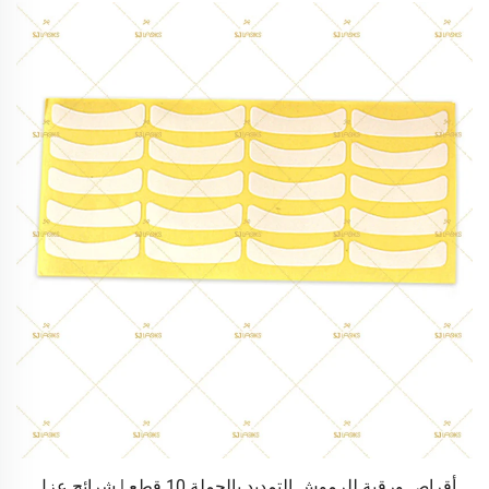
أقراص ورقية للرموش التمديد بالجملة 10 قطع | شرائح عزل