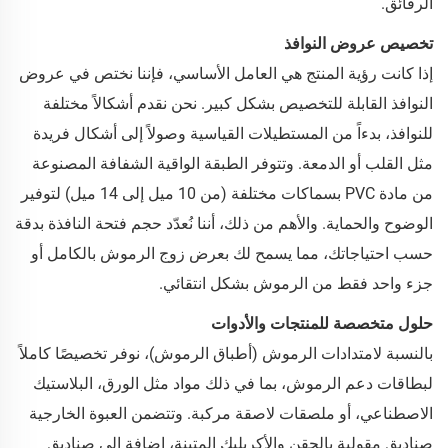
الرقائق.
تخصيص عروض النوافذ
إذا كانت رؤية المنتج هي العامل الأساسي، فإننا نختص في عروض
النوافذ القابلة للتخصيص بشكل كبير. نحن نقدم أشكالاً مختلفة
للنوافذ، بدءاً من المستطيلات القياسية وصولاً إلى أشكال فريدة
مثل القلب أو الدمعة. وتتوفر الطبقة الواقية الشفافة المصنوعة
من مادة PVC بسماكات مختلفة (من 10 ميل إلى 14 ميل) لتوفير
الوضوح والحماية. والأهم من ذلك، أننا نُعدّد حجم فتحة النافذة بدقة
حسب احتياجاتك، مما يسمح لك بعرض زوج الرموش بالكامل أو
جزء واحد فقط من الرموش بشكل انتقائي.
حلول متخصصة للمنتجات والأدوات
بالنسبة لامتدادات الرموش (أطباق الرموش)، نوفر تخصيصًا كاملاً
لبطاقات دعم الرموش، بما في ذلك مواد مثل الورق، البلاستيك
الاصطناعي، أو ملصقات لاصقة مركبة. وتتضمن العبوة الخارجية
صناديق مقولبة بالحقن والأكريليك المتينة، إضافة إلى صناديق