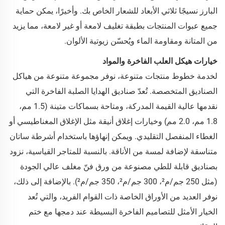
البارز نسيجًا ثلاثي الأبعاد للشعار الخاص بك. وأخيرًا، يمكن حماية
جميع عبوات المنتجات بطبقة تغليف لامعة أو غير لامعة، مما يزيد
من المتانة ومقاومة الماء ويُحسّن زيوتية الألوان.
خيارات هيكل العلب الفاخرة والمواد
لخدمة خطوط منتجات متنوعة، نوفر مجموعة متنوعة من هياكل
الصناديق المتخصصة. تُعدّ صناديق الهدايا الصلبة الفاخرة التي
نقدمها عالية القيمة المدركة، ومتاحة بسماكات متينة (1.5 مم،
1.8 مم، 2.0 مم) وخيارات إغلاق أنيقة مثل الإغلاق المغناطيسي أو
الغطاء المنفصل التقليدي. ويمكن إنهاؤها باستخدام أشرطة ساتان
متناسقة لإضافة لمسة من الأناقة. بالنسبة للمتاجر القياسية، نزود
بصناديق قابلة للطي مصنوعة من ورق فنّ مغلف عالي الجودة
(مثل 250 جم/م²، 300 جم/م²، 350 جم/م²). بالإضافة إلى ذلك،
نوفر العديد من الأوراق الخاصة ذات القوام الفريد، والتي تُعد
الخيار الأمثل للتصاميم الفاخرة البسيطة عند دمجها مع ختم