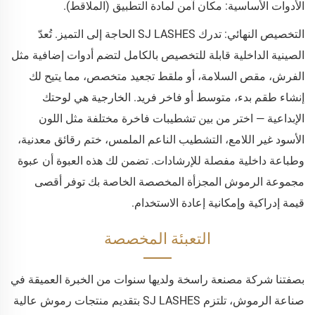
الأدوات الأساسية: مكان آمن لمادة التطبيق (الملاقط).
التخصيص النهائي: تدرك SJ LASHES الحاجة إلى التميز. تُعدّ
الصينية الداخلية قابلة للتخصيص بالكامل لتضم أدوات إضافية مثل
الفرش، مقص السلامة، أو ملقط تجعيد متخصص، مما يتيح لك
إنشاء طقم بدء، متوسط أو فاخر فريد. الخارجية هي لوحتك
الإبداعية — اختر من بين تشطيبات فاخرة مختلفة مثل اللون
الأسود غير اللامع، التشطيب الناعم الملمس، ختم رقائق معدنية،
وطباعة داخلية مفصلة للإرشادات. تضمن لك هذه العبوة أن عبوة
مجموعة الرموش المجزأة المخصصة الخاصة بك توفر أقصى
قيمة إدراكية وإمكانية إعادة الاستخدام.
التعبئة المخصصة
بصفتنا شركة مصنعة راسخة ولديها سنوات من الخبرة العميقة في
صناعة الرموش، تلتزم SJ LASHES بتقديم منتجات رموش عالية