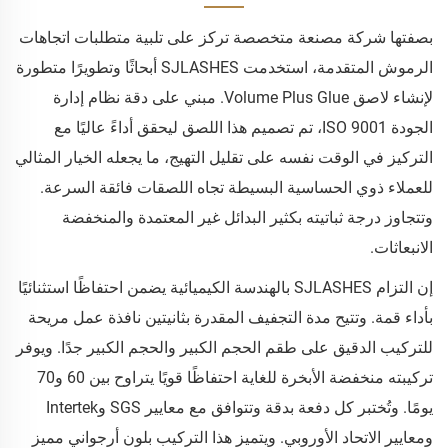
بصفتها شركة مصنعة متخصصة تركز على تلبية متطلبات اتجاهات
الرموش المتقدمة، استخدمت SJLASHES أبحاثًا وتطويرًا متطورة
لإنشاء لاصق Volume Plus Glue. مبني على دقة نظام إدارة
الجودة ISO 9001، تم تصميم هذا اللصق ليحقق أداءً عاليًا مع
التركيز في الوقت نفسه على تقليل التهيج، ما يجعله الخيار المثالي
للعملاء ذوي الحساسية البسيطة تجاه اللصقات فائقة السرعة.
وتتجاوز درجة ثباتيته بكثير البدائل غير المعتمدة والمنخفضة
الانبعاثات.
إن التزام SJLASHES بالهندسة الكيميائية يضمن احتفاظًا استثنائيًا
بأداء قمة. وتتيح مدة التجفيف المقدرة بثانيتين نافذة عمل مريحة
للتركيب الدقيق على طقم الحجم الكبير والحجم الكبير جدًا. ويوفر
تركيبته منخفضة الأبخرة للغاية احتفاظًا قويًا يتراوح بين 60 و70
يومًا. وتُختبر كل دفعة بدقة وتتوافق مع معايير SGS وIntertek
ومعايير الاتحاد الأوروبي. ويتميز هذا التركيب بلون أرجواني مميز