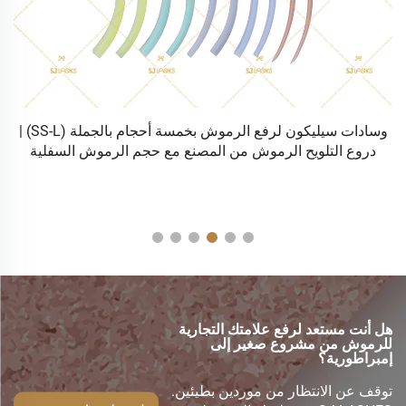
جملة مصنع الجملة لملقط تطبق الرموش الملوّن ومشط (TW-K)
وسادات سيليكون لرفع الرموش بخمسة أحجام بالجملة (SS-L) |
ع
دروع التلويح الرموش من المصنع مع حجم الرموش السفلية
هل أنت مستعد لرفع علامتك التجارية
للرموش من مشروع صغير إلى
إمبراطورية؟
توقف عن الانتظار من موردين بطيئين.