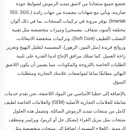
تخضع جميع منتجاتنا من لاصق تمديد الرموش لضوابط جودة
صارمة، وتأتي مع شهادات معتمدة من جهات رائدة (ISO، SGS،
Intertek). نوفر مرونة في تركيبات المنتجات، بما في ذلك ألوان
مختلفة (أسود، شفاف، بنفسجي) وميزات متخصصة مثل تقنية
التصلب اللطيف (Soft Cure)، وتركيبات منخفضة الانبعاثات،
وروائح فريدة (مثل الموز، الزهور)، المصممة لتقليل التهيج وتعزيز
راحة العميل. كما تمتلك مرافق الإنتاج لدينا القدرة على تلبية
الطلبات الخاصة باللزوجة والمكونات، مما يضمن أن يكون اللاصق
النهائي مطابقًا تمامًا لمواصفات علامتك التجارية ومتطلبات
السوق.
بالإضافة إلى خطنا الأساسي من المواد اللاصقة، نحن نقدم خدمات
شاملة للعلامات التجارية الأصلية (OEM) والعلامات الخاصة لطيف
كامل من منتجات تمديد الرموش السائلة. وتشمل هذه الحلول
منتجات مثل مزيل الغراء (بشكل جل أو كريم)، وبرايمر ومنظف
الرموش (للعلاج المسبق)، إضافةً إلى منتجات متخصصة مثل