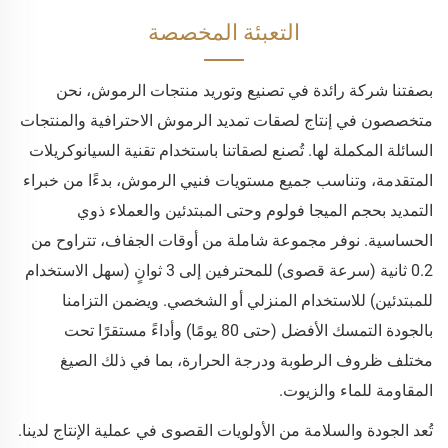
التعبئة المخصصة
بصفتنا شركة رائدة في تصنيع وتوريد منتجات الرموش، نحن
متخصصون في إنتاج لصقات تمديد الرموش الاحترافية والمنتجات
السائلة المكملة لها. تُصنع لصقاتنا باستخدام تقنية السيانوكريلات
المتقدمة، وتناسب جميع مستويات فنيي الرموش، بدءًا من خبراء
التمديد بحجم الميجا فولوم وحتى المبتدئين والعملاء ذوي
الحساسية. نوفر مجموعة شاملة من أوقات الجفاف، تتراوح من
0.2 ثانية (سرعة قصوى) للمحترفين إلى 3 ثوانٍ (سهل الاستخدام
للمبتدئين) للاستخدام المنزلي أو الشخصي. ويضمن التزامنا
بالجودة التمسك الأفضل (حتى 80 يومًا) وأداءً مستقرًا تحت
مختلف ظروف الرطوبة ودرجة الحرارة، بما في ذلك الصيغ
المقاومة للماء والزيوت.
تُعد الجودة والسلامة من الأولويات القصوى في عملية الإنتاج لدينا.