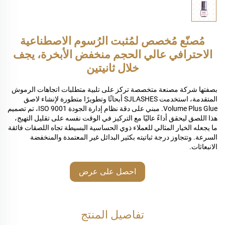
مُصنّع مُخصص لمُثبت الرُسوم الاصطناعية
الاحترافي عالي الحجم منخفض الأبخرة، يجف
خلال ثانيتين
بصفتها شركة مصنعة متخصصة تركز على تلبية متطلبات اتجاهات الرموش
المتقدمة، استخدمت SJLASHES أبحاثًا وتطويرًا متطورة لإنشاء لاصق
Volume Plus Glue. مبني على دقة نظام إدارة الجودة ISO 9001، تم تصميم
هذا اللصق ليحقق أداءً عاليًا مع التركيز في الوقت نفسه على تقليل التهيج،
ما يجعله الخيار المثالي للعملاء ذوي الحساسية البسيطة تجاه اللصقات فائقة
السرعة. وتتجاوز درجة ثباتيته بكثير البدائل غير المعتمدة والمنخفضة
الانبعاثات.
احصل على عرض
أسعار
تفاصيل المنتج