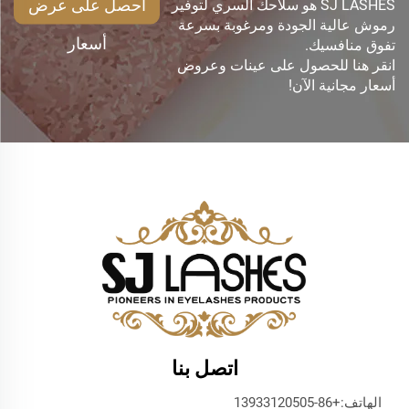
احصل على عرض
SJ LASHES هو سلاحك السري لتوفير
رموش عالية الجودة ومرغوبة بسرعة
أسعار
تفوق منافسيك.
انقر هنا للحصول على عينات وعروض
أسعار مجانية الآن!
اتصل بنا
الهاتف:
+86-13933120505