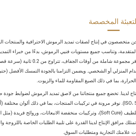
لتعبئة المخصصة
ن متخصصون في إنتاج لصقات تمديد الرموش الاحترافية والمنتجات الس
ت المتقدمة، وتناسب جميع مستويات فنيي الرموش، بدءًا من خبراء التمدي
الميجا فولوم وحتى المبتدئين والعملاء ذوي الحساسية. نوفر مجموعة شاملة من أوقات الجفاف، تتراوح م
حرارة، بما في ذلك الصيغ المقاومة للماء والزيوت.
نتاج لدينا. تخضع جميع منتجاتنا من لاصق تمديد الرموش لضوابط جودة 
وتأتي مع شهادات معتمدة من جهات رائدة (ISO، SGS، Intertek). نوفر مرونة في تركيبات المنتجات، بما في ذلك ألوان مختل
شفاف، بنفسجي) وميزات متخصصة مثل تقنية التصلب اللطيف (Soft Cure)، وتركيبات منخفضة الانبعاثات، وروائح فريدة (
تمتلك مرافق الإنتاج لدينا القدرة على تلبية الطلبات الخاصة باللزوجة وا
ات علامتك التجارية ومتطلبات السوق.