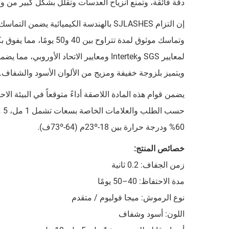
دقة فائقة، وتمنع انزياح العدسات وتقلل بشكل كبير من و
وتماسك موثوق لمدة تتراوح
لمعايير SGS وIntertek ومعايير الاتحاد ال
ويتميز بلزوجة خفيفة ومزيج من الألوان الأسود والشفاف.
يضمن قوام هذه المادة اللاصقة أداءً متوقعاً في البيئة ال
60% ودرجة حرارة بين 18-23ºم (64-73ºف).
خصائص المنتج:
زمن الجفاف: 0.2 ثانية
مدة الاحتفاظ: 40–50 يومًا
نوع الرموش: ميجا فوليوم / متقدم
اللون: أسود وشفاف