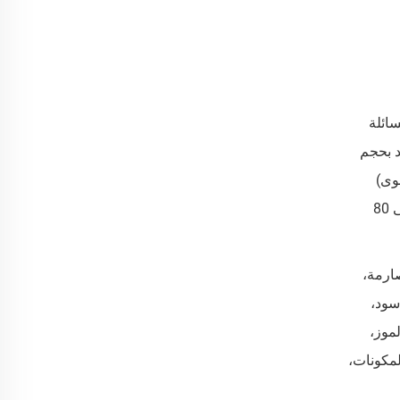
ائلة
د بحجم
ن 0.2 ثانية (سرعة قصوى)
للمحترفين إلى 3 ثوانٍ (سهل الاستخدام للمبتدئين) للاستخدام المنزلي أو الشخصي. ويضمن التزامنا بالجودة التمسك الأفضل (حتى 80
صارمة،
فة (أسود،
مثل الموز،
لمكونات،