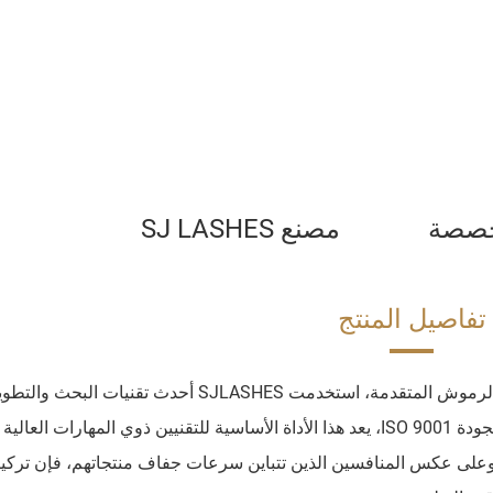
أسعار
مخصصة
مصنع SJ LASHES
تفاصيل المنتج
بصفتها شركة مصنعة متخصصة تركز على تلبية اتجاهات الرموش المتقدمة، استخدمت SJLASHES أحدث تق
غراء Xtreme Rapid Dry. مبني على صرامة نظام إدارة الجودة ISO 9001، يعد هذا الأداة الأساسية للتقنيين ذوي المهارات ال
Mega Volume عالية السرعة. وعلى عكس المنافسين الذين تتباين سرعات جفاف منتجاتهم، فإن تركي