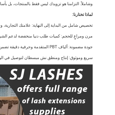
وشاملاً. التزامنا هو تزويدك ليس فقط بالمنتجات، بل بأسا
لماذا تختارنا:
تخصيص شامل من البداية إلى النهاية: علامتك التجاري
مرن ومراعٍ للحجم: كميات طلب دنيا منخفضة لدعم الشرك
جودة مضمونة: ألياف PBT المتقدمة وحرفية دقيقة تضمن أداءً يُعادل مستوى الصالونات.
سريع وموثوق: إنتاج ومنطق نش مبسطان لتوصيل في الو