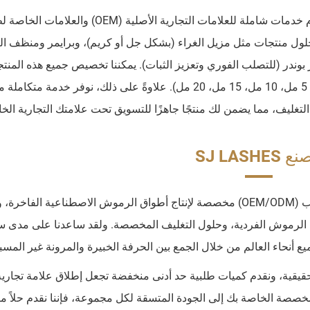
بالإضافة إلى خطنا الأساسي من المواد اللاصقة، نحن نقدم خدمات شاملة للعلامات التجارية الأصلية (OEM) 
حلول منتجات مثل مزيل الغراء (بشكل جل أو كريم)، وبرايمر ومنظف 
وندر (للتصلب الفوري وتعزيز الثبات). يمكننا تخصيص جميع هذه المنت
السائلة بمواصفات مختلفة وأحجام زجاجات متنوعة (مثل 5 مل، 10 مل، 15 مل، 20 مل). علاوةً على ذلك، نوفر خدم
غليف، مما يضمن لك منتجًا جاهزًا للتسويق تحت علامتك التجارية الخ
SJ LASHES
SJ Lashes هي شركة تصنيع رائدة للمنتجات حسب الطلب (OEM/ODM) مخصصة لإنتاج أطواق الرموش الاصطناعية الف
الرموش الفردية، وحلول التغليف المخصصة. ولقد ساعدنا على مدى س
أنحاء العالم من خلال الجمع بين الحرفة الخبيرة والمرونة غير المسب
يقية، ونقدم كميات طلبية حد أدنى منخفضة تجعل إطلاق علامة تجارية
صصة الخاصة بك إلى الجودة المتسقة لكل مجموعة، فإننا نقدم حلاً متك