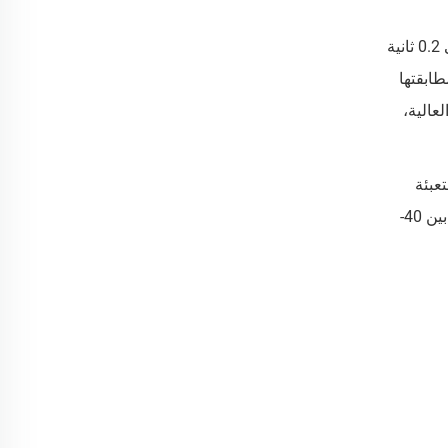
إن التزام SJLASHES بالهندسة الكيميائية يضمن التماسك الاستثنائي والأداء الأمثل. ويتميز هذا الغراء بزمن جفاف سريع يصل إلى 0.2 ثانية
ن مطابقتها
العالية،
عبئة
حسب الطلب والعلامات الخاصة بسعات تشمل 1 مل، 5 مل، و10 مل. تعمل هذه المادة اللاصقة بشكل مثالي عند رطوبة تتراوح بين 40-