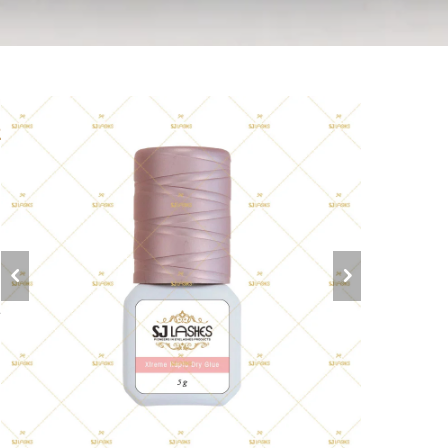
ل
.2
ب
ع
ت
ا