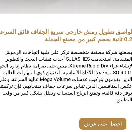
واصق تطويل رمش خارجي سريع الجفاف فائق السرعة
0 ثانية بحجم كبير من مصنع الجملة
صفتها شركة مصنعة متخصصة تركز على تلبية اتجاهات الرموش
المتقدمة، استخدمت SJLASHES أحدث تقنيات البحث والتطوير
لإنشاء غراء Xtreme Rapid Dry. مبني على صرامة نظام إدارة ال
ISO 9001، يعد هذا الأداة الأساسية للتقنيين ذوي المهارات العالية
الذين يقومون بتركيب عدسات Mega Volume عالية السرعة. وع
كس المنافسين الذين تتباين سرعات جفاف منتجاتهم، فإن تركيبتنا
وفر دقة فائقة، وتمنع انزياح العدسات وتقلل بشكل كبير من وقت
لتطبيق.
احصل على عرض