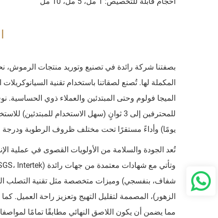
أحجام قابلة للتخصيص: 1 مل، 5 مل، 10 مل
ا
بصفتنا شركة رائدة في تصنيع وتوريد منتجات الرموش، نح
المكملة لها. تُصنع لصقاتنا باستخدام تقنية السيانوكريلا
يومًا) وأداءً مستقرًا تحت مختلف ظروف الرطوبة ودرجة ال
تُعد الجودة والسلامة من الأولويات القصوى في عملية الإ
الزهور)، المصممة لتقليل التهيج وتعزيز راحة العميل. كما 
مما يضمن أن يكون اللاصق النهائي مطابقًا تمامًا لمواصف