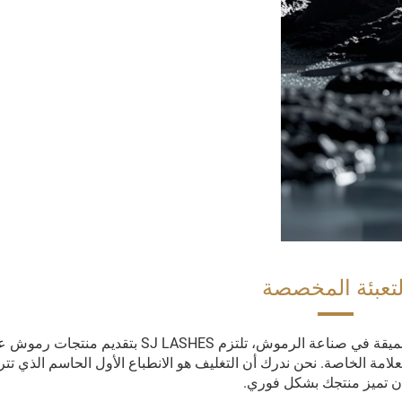
لتعبئة المخصصة
بصفتنا شركة مصنعة راسخة ولديها سنوات من الخبرة العميقة في صناعة الرموش، تلتزم SJ LASHES بتقديم م
 الخاصة. نحن ندرك أن التغليف هو الانطباع الأول الحاسم الذي تتر
ان تميز منتجك بشكل فوري.