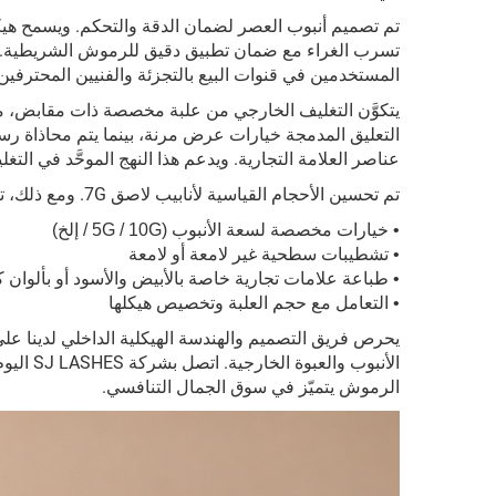
تم تصميم أنبوب العصر لضمان الدقة والتحكم. ويسمح هيك
تسرب الغراء مع ضمان تطبيق دقيق للرموش الشريطية. ويعز
المستخدمين في قنوات البيع بالتجزئة والفنيين المحتر
يتكوَّن التغليف الخارجي من علبة مخصصة ذات مقابض، ما 
التعليق المدمجة خيارات عرض مرنة، بينما يتم محاذاة رس
عناصر العلامة التجارية. ويدعم هذا النهج الموحَّد في ال
تم تحسين الأحجام القياسية لأنابيب لاصق 7G. ومع ذلك، تقدِّم شركة SJ LASHES خدمات تخصيص كاملة، تشمل:
• خيارات مخصصة لسعة الأنبوب (5G / 10G / إلخ)
• تشطيبات سطحية غير لامعة أو لامعة
• طباعة علامات تجارية خاصة بالأبيض والأسود أو بألوان ك
• التعامل مع حجم العلبة وتخصيص هيكلها
يحرص فريق التصميم والهندسة الهيكلية الداخلي لدينا على
الأنبوب
الرموش يتميّز في سوق الجمال التنافسي.