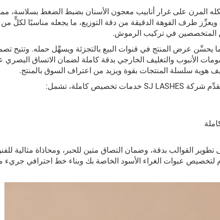
له المرن على غرار أنابيب معجون الأسنان بضبط الضغط بسلاسة، مما 
ِّز طرف الفوهة الدقيقة من دقة التوزيع، ما يجعله مناسبًا لكلٍّ من
فين المتخصصين في تركيب الرموش.
يحسِّن عرض المنتج في قنوات البيع بالتجزئة ويسهِّل حمله. وتتيح تصم
ومات الأنبوب والتغليف الخارجي بدقة كاملة لضمان الاتساق البصري ع
تغليف هوية سلسلة المنتجات بقوة ويزيد من اعتراف السوق بالمنتج.
املة
 تطوير القوالب بدقة، وضمان التصاق متين للحبر، ومحاذاة مثالية للفن
 والعبوة الخارجية. اتصل بشركة SJ LASHES اليوم لتخصيص عبوات الغراء الأسود الخاصة بك وبناء خط احترافي جر