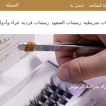
الجملة
ة الشائعة
اتصل بنا
ت شريطية
رمشات العنقود
رمشات فردية
غراء وأدو
اء شرائط الرموش