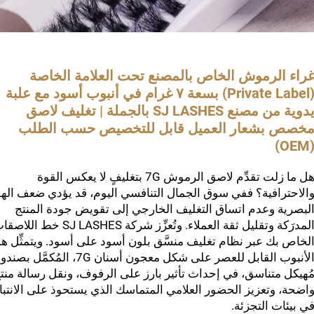
راء الرموش الخاص بالمصنع تحت العلامة الخاصة
(Private Label) بسعة ٧ غرام في أنبوب أسود مع علبة
يدوية من مصنع SJ LASHES بالجملة | تغليف لاصق
خصص بشعار العميل قابل للتخصيص حسب الطلب
(OEM
هل ما زلت تقدِّم لاصق الرموش 7G بتغليفٍ لا يعكس القوة
الاحترافية؟ ففي سوق الجمال التنافسي اليوم، قد يؤدي ضعف الهو
لبصرية وعدم اتساق التغليف الخارجي إلى تقويض جودة المنتج
المدرَكة وتقليل ثقة العملاء. وتُعزِّز شركة SJ LASHES خط ال
لخاص بك عبر نظام تغليف منسَّق بلون أسود على أسود. ويتمثِّل هذ
الأنبوب القابل للعصر على شكل معجون أسنان 7G، المُكمَّل 
ُهيكل متناسق، في إحداث تأثير بارز على الرفوف، ونقل رسالة منت
اضحة، وتعزيز الحضور العلامي المتماسك الذي يستحوذ على الانتبا
ي بيئات التجزئة.