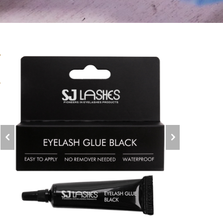
غ
م
)
و
ا
ا
م
و
ف