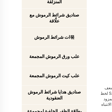
المنزلقة
صناديق شرائط الرموش مع
علّاقة
묶ات شرائط الرموش
علب ورق الرموش المجمعة
علب كيت الرموش المجمعة
 ضعف
صناديق هدايا شرائط الرموش
الهوية البصرية وعدم اتساق التغليف الخارجي إلى الإضرار بالانطباع عن جودة المنتج وتقليل ثقة العملاء. وتوفر شركة SJ LASHES لخط
العنقودية
مزود
انتباه
بطاقة الظفر الخلفية لمجموعة