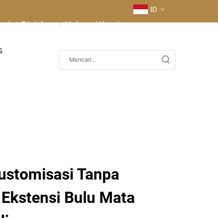
ID
ering Diajukan
Hubungi Kami
s
Kustomisasi Tanpa
 Ekstensi Bulu Mata