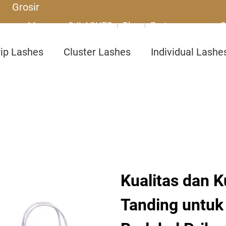
Grosir
Mengapa SJLASHES
Blog
Pertanyaan yang S
rip Lashes
Cluster Lashes
Individual Lashe
Kualitas dan 
Tanding untuk