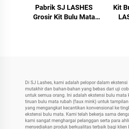
Pabrik SJ LASHES
Kit B
Grosir Kit Bulu Mata
LAS
Magnetik Mewah
Runc
dengan Kotak Kompak
1
Bercermin | Set Alat
Pe
Pemasang Bulu Mata
Cair
Magnetik dengan
Pin
Kemasan Kotak Berlogo
T
Kustom dan Label
Di SJ Lashes, kami adalah pelopor dalam ekstens
mutakhir dan bahan-bahan yang bebas dari uji co
Pribadi, OEM/ODM
untuk semua orang. Ini adalah ekstensi bulu mata 
tiruan bulu mata rubah (faux mink) untuk tampilan
yang mengangkat kecantikan konvensional ke tin
ekstensi bulu mata. Kami telah bekerja sama deng
kami sangat menghargai pelanggan serta para ahl
menyediakan produk berkualitas terbaik bagi klien