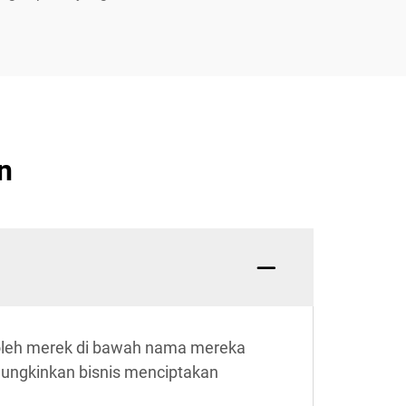
n
l oleh merek di bawah nama mereka
emungkinkan bisnis menciptakan