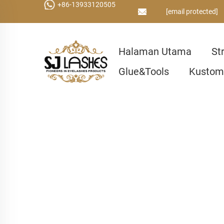
+86-13933120505
[email protected]
Halaman Utama
St
Glue&Tools
Kustom