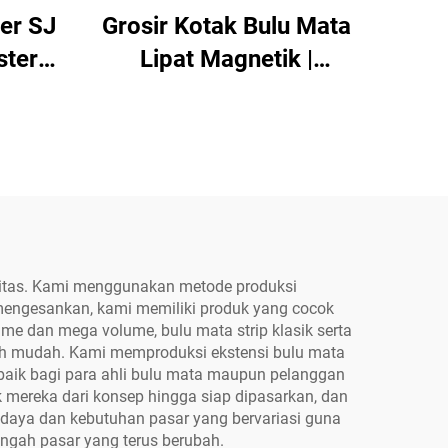
ter SJ
Grosir Kotak Bulu Mata
ster
Lipat Magnetik |
a 10
Kemasan Kit Bulu Mata
kat,
Tersegmentasi Kustom
an
dengan Pembersih
nset —
Perekat Segel dan Pinset
rah
Aplikator OEM
t
alitas. Kami menggunakan metode produksi
mengesankan, kami memiliki produk yang cocok
ume dan mega volume, bulu mata strip klasik serta
ebih mudah. Kami memproduksi ekstensi bulu mata
aik bagi para ahli bulu mata maupun pelanggan
 mereka dari konsep hingga siap dipasarkan, dan
daya dan kebutuhan pasar yang bervariasi guna
engah pasar yang terus berubah.