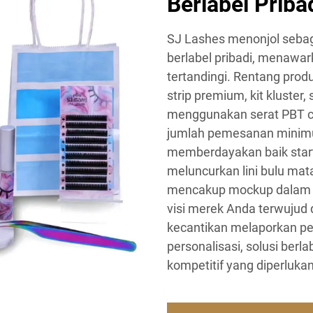
Berlabel Priba
SJ Lashes menonjol sebag
berlabel pribadi, menawar
tertandingi. Rentang pro
strip premium, kit kluster
menggunakan serat PBT ca
jumlah pemesanan minim
memberdayakan baik sta
meluncurkan lini bulu mat
mencakup mockup dalam sa
visi merek Anda terwujud
kecantikan melaporkan pe
personalisasi, solusi ber
kompetitif yang diperluk