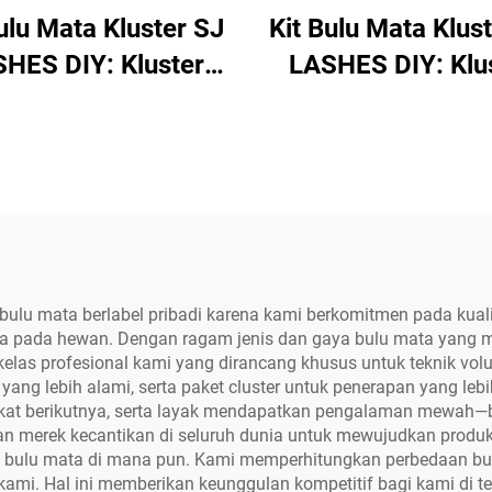
ulu Mata Kluster SJ
Kit Bulu Mata Klus
HES DIY: Kluster
LASHES DIY: Klu
ing Bergaya Manga
Bertekstur Hibrid
4 Baris dengan
Baris dengan Pere
rekat, Pelindung,
Pelindung, Cair
an Penghapus, dan
Penghapus, dan Pi
set — Edisi Macan
Edisi Kertas Me
utul Merah Muda
Muda Lembu
i bulu mata berlabel pribadi karena kami berkomitmen pada ku
ba pada hewan. Dengan ragam jenis dan gaya bulu mata yang 
kelas profesional kami yang dirancang khusus untuk teknik vol
 yang lebih alami, serta paket cluster untuk penerapan yang l
gkat berikutnya, serta layak mendapatkan pengalaman mewah—b
an merek kecantikan di seluruh dunia untuk mewujudkan produk
i bulu mata di mana pun. Kami memperhitungkan perbedaan bu
 kami. Hal ini memberikan keunggulan kompetitif bagi kami di t