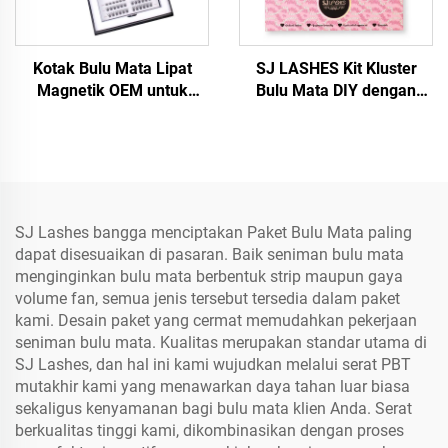
Kotak Bulu Mata Lipat
SJ LASHES Kit Kluster
Magnetik OEM untuk
Bulu Mata DIY dengan
Kemasan Set Lengkap
Perekat Sendiri: Segmen
Bulu Mata DIY | Kotak Kit
Lembut Silky 5 Baris
Bulu Mata Mewah Kustom
dengan Pinset – Edisi Pola
Tersegmentasi dengan
Elegan Merah Muda
Sisipan EVA
SJ Lashes bangga menciptakan Paket Bulu Mata paling
dapat disesuaikan di pasaran. Baik seniman bulu mata
menginginkan bulu mata berbentuk strip maupun gaya
volume fan, semua jenis tersebut tersedia dalam paket
kami. Desain paket yang cermat memudahkan pekerjaan
seniman bulu mata. Kualitas merupakan standar utama di
SJ Lashes, dan hal ini kami wujudkan melalui serat PBT
mutakhir kami yang menawarkan daya tahan luar biasa
sekaligus kenyamanan bagi bulu mata klien Anda. Serat
berkualitas tinggi kami, dikombinasikan dengan proses