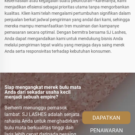
keberhasilan atau kegagalan suatu peluncuran—karenanya, kami
menjadikan efisiensi sebagai prioritas utama tanpa mengorbankan
kualitas. Klien kami telah mengalami pertumbuhan signifikan dalam
penjualan berkat jadwal pengiriman yang andal dari kami, sehingga
mereka mampu memanfaatkan tren musiman dan kampanye
pemasaran secara optimal. Dengan bermitra bersama SJ Lashes,
Anda dapat mengandalkan kami untuk mendukung bisnis Anda
melalui pengiriman tepat waktu yang menjaga daya saing merek
Anda serta responsivitas terhadap kebutuhan konsumen.
Siap mengangkat merek bulu mata
Anda dari sekadar usaha kecil
menjadi sebuah empire?
Berhenti menunggu pemasok
lambat. SJ LASHES adalah senjata
DAPATKAN
rahasia Anda untuk menghadirkan
bulu mata berkualitas tinggi dan
PENAWARAN
laris lebih cepat daripada pesaing.