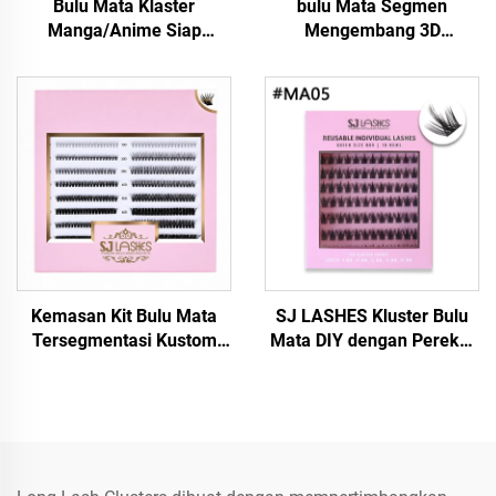
Bulu Mata Klaster
bulu Mata Segmen
Manga/Anime Siap
Mengembang 3D
Tempel#GA
Berbentuk
Gerombolan#FDIY
Kemasan Kit Bulu Mata
SJ LASHES Kluster Bulu
Tersegmentasi Kustom
Mata DIY dengan Perekat
Grosir Pabrik SJ LASHES |
Sendiri: 120 Kluster
Kotak Baki Bulu Mata
Lembut Silky Tanpa Lem –
Multi-Baris Merah Muda
Edisi Foil Merah Muda dan
OEM untuk Bulu Mata
Perak
Kluster DIY