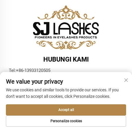
HUBUNGI KAMI
Tel:
+86-13933120505
Surel:
[email protected]
We value your privacy
WhatsApp:
+86-13933120505
We use cookies and similar tools to provide our services. If you
don't want to accept all cookies, click Personalize cookies.
Accept all
Personalize cookies
Hak Cipta © 2025 oleh SJ Lashes -
Kebijakan privasi