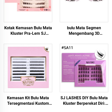
Kotak Kemasan Bulu Mata
bulu Mata Segmen
Kluster Pra-Lem SJ
Mengembang 3D
LASHES, Grosir | Desain
Berbentuk
Selubung Merah Muda
Gerombolan#FDIY
dengan Baki Warna yang
Dapat Disesuaikan (OEM)
Kemasan Kit Bulu Mata
SJ LASHES DIY Bulu Mata
Tersegmentasi Kustom
Kluster Berperekat Diri:
Grosir Pabrik SJ LASHES |
Segmen Tanpa Lem 5