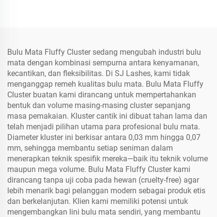
Kotak Baki Bulu Mata
Baris – Edisi Foil Ungu
Multi-Baris Merah Muda
Perak
OEM untuk Bulu Mata
Kluster DIY
Bulu Mata Fluffy Cluster sedang mengubah industri bulu
mata dengan kombinasi sempurna antara kenyamanan,
kecantikan, dan fleksibilitas. Di SJ Lashes, kami tidak
menganggap remeh kualitas bulu mata. Bulu Mata Fluffy
Cluster buatan kami dirancang untuk mempertahankan
bentuk dan volume masing-masing cluster sepanjang
masa pemakaian. Kluster cantik ini dibuat tahan lama dan
telah menjadi pilihan utama para profesional bulu mata.
Diameter kluster ini berkisar antara 0,03 mm hingga 0,07
mm, sehingga membantu setiap seniman dalam
menerapkan teknik spesifik mereka—baik itu teknik volume
maupun mega volume. Bulu Mata Fluffy Cluster kami
dirancang tanpa uji coba pada hewan (cruelty-free) agar
lebih menarik bagi pelanggan modern sebagai produk etis
dan berkelanjutan. Klien kami memiliki potensi untuk
mengembangkan lini bulu mata sendiri, yang membantu