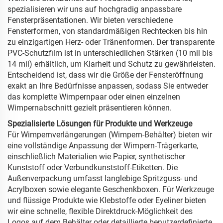
spezialisieren wir uns auf hochgradig anpassbare
Fensterpräsentationen. Wir bieten verschiedene
Fensterformen, von standardmäßigen Rechtecken bis hin
zu einzigartigen Herz- oder Tränenformen. Der transparente
PVC-Schutzfilm ist in unterschiedlichen Stärken (10 mil bis
14 mil) erhältlich, um Klarheit und Schutz zu gewährleisten.
Entscheidend ist, dass wir die Größe der Fensteröffnung
exakt an Ihre Bedürfnisse anpassen, sodass Sie entweder
das komplette Wimpernpaar oder einen einzelnen
Wimpernabschnitt gezielt präsentieren können.
Spezialisierte Lösungen für Produkte und Werkzeuge
Für Wimpernverlängerungen (Wimpern-Behälter) bieten wir
eine vollständige Anpassung der Wimpern-Trägerkarte,
einschließlich Materialien wie Papier, synthetischer
Kunststoff oder Verbundkunststoff-Etiketten. Die
Außenverpackung umfasst langlebige Spritzguss- und
Acrylboxen sowie elegante Geschenkboxen. Für Werkzeuge
und flüssige Produkte wie Klebstoffe oder Eyeliner bieten
wir eine schnelle, flexible Direktdruck-Möglichkeit des
Logos auf dem Behälter oder detaillierte benutzerdefinierte