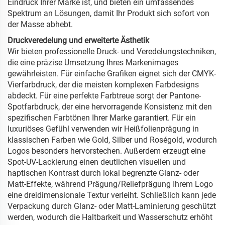
Eindruck Ihrer Marke ist, und bieten ein umfassendes
Spektrum an Lösungen, damit Ihr Produkt sich sofort von
der Masse abhebt.
Druckveredelung und erweiterte Ästhetik
Wir bieten professionelle Druck- und Veredelungstechniken,
die eine präzise Umsetzung Ihres Markenimages
gewährleisten. Für einfache Grafiken eignet sich der CMYK-
Vierfarbdruck, der die meisten komplexen Farbdesigns
abdeckt. Für eine perfekte Farbtreue sorgt der Pantone-
Spotfarbdruck, der eine hervorragende Konsistenz mit den
spezifischen Farbtönen Ihrer Marke garantiert. Für ein
luxuriöses Gefühl verwenden wir Heißfolienprägung in
klassischen Farben wie Gold, Silber und Roségold, wodurch
Logos besonders hervorstechen. Außerdem erzeugt eine
Spot-UV-Lackierung einen deutlichen visuellen und
haptischen Kontrast durch lokal begrenzte Glanz- oder
Matt-Effekte, während Prägung/Reliefprägung Ihrem Logo
eine dreidimensionale Textur verleiht. Schließlich kann jede
Verpackung durch Glanz- oder Matt-Laminierung geschützt
werden, wodurch die Haltbarkeit und Wasserschutz erhöht