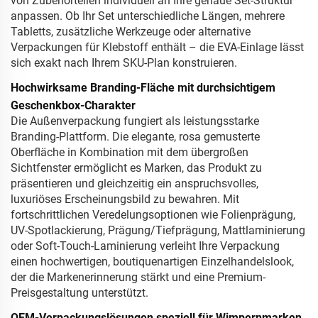
von Zubehörteilen individuell an Ihre genaue Set-Struktur
anpassen. Ob Ihr Set unterschiedliche Längen, mehrere
Tabletts, zusätzliche Werkzeuge oder alternative
Verpackungen für Klebstoff enthält – die EVA-Einlage lässt
sich exakt nach Ihrem SKU-Plan konstruieren.
Hochwirksame Branding-Fläche mit durchsichtigem
Geschenkbox-Charakter
Die Außenverpackung fungiert als leistungsstarke
Branding-Plattform. Die elegante, rosa gemusterte
Oberfläche in Kombination mit dem übergroßen
Sichtfenster ermöglicht es Marken, das Produkt zu
präsentieren und gleichzeitig ein anspruchsvolles,
luxuriöses Erscheinungsbild zu bewahren. Mit
fortschrittlichen Veredelungsoptionen wie Folienprägung,
UV-Spotlackierung, Prägung/Tiefprägung, Mattlaminierung
oder Soft-Touch-Laminierung verleiht Ihre Verpackung
einen hochwertigen, boutiquenartigen Einzelhandelslook,
der die Markenerinnerung stärkt und eine Premium-
Preisgestaltung unterstützt.
OEM-Verpackungslösungen speziell für Wimpernmarken