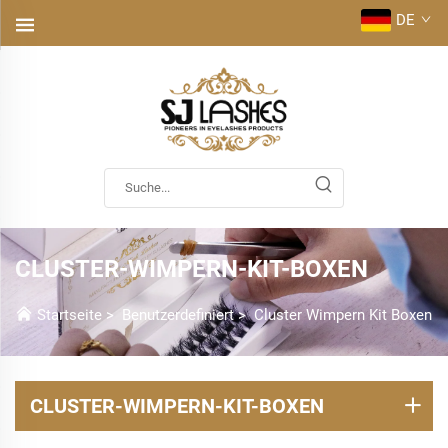
DE
CLUSTER-WIMPERN-KIT-BOXEN
Startseite
>
Benutzerdefiniert
>
Cluster Wimpern Kit Boxen
CLUSTER-WIMPERN-KIT-BOXEN