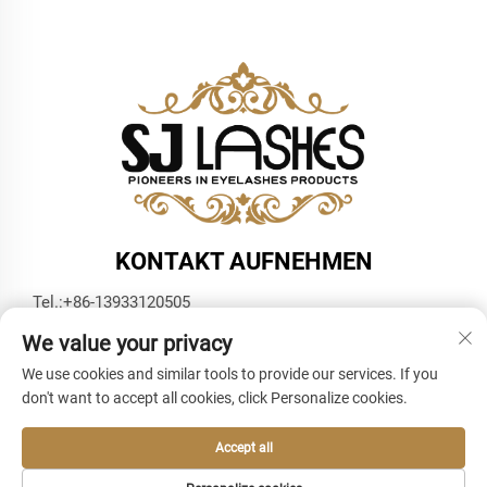
KONTAKT AUFNEHMEN
Tel.:
+86-13933120505
E-Mail:
[email protected]
We value your privacy
WhatsApp:
+86-13933120505
We use cookies and similar tools to provide our services. If you
don't want to accept all cookies, click Personalize cookies.
Accept all