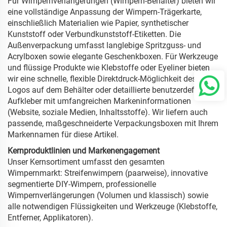
Für Wimpernverlängerungen (Wimpern-Behälter) bieten wir
eine vollständige Anpassung der Wimpern-Trägerkarte,
einschließlich Materialien wie Papier, synthetischer
Kunststoff oder Verbundkunststoff-Etiketten. Die
Außenverpackung umfasst langlebige Spritzguss- und
Acrylboxen sowie elegante Geschenkboxen. Für Werkzeuge
und flüssige Produkte wie Klebstoffe oder Eyeliner bieten
wir eine schnelle, flexible Direktdruck-Möglichkeit des
Logos auf dem Behälter oder detaillierte benutzerdefinierte
Aufkleber mit umfangreichen Markeninformationen
(Website, soziale Medien, Inhaltsstoffe). Wir liefern auch
passende, maßgeschneiderte Verpackungsboxen mit Ihrem
Markennamen für diese Artikel.
Kernproduktlinien und Markenengagement
Unser Kernsortiment umfasst den gesamten
Wimpernmarkt: Streifenwimpern (paarweise), innovative
segmentierte DIY-Wimpern, professionelle
Wimpernverlängerungen (Volumen und klassisch) sowie
alle notwendigen Flüssigkeiten und Werkzeuge (Klebstoffe,
Entferner, Applikatoren).