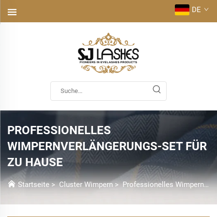
DE
PROFESSIONELLES
WIMPERNVERLÄNGERUNGS-SET FÜR
ZU HAUSE
Startseite
>
Cluster Wimpern
>
Professionelles Wimpernverlängerungs-Set Für Zu Hause