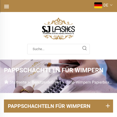
DE
PAPPSCHACHTELN FÜR WIMPERN
Startseite
>
Benutzerdefiniert
>
Strip-Wimpern Papierboxen
PAPPSCHACHTELN FÜR WIMPERN