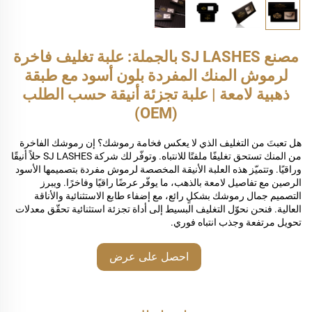
مصنع SJ LASHES بالجملة: علبة تغليف فاخرة
لرموش المنك المفردة بلون أسود مع طبقة
ذهبية لامعة | علبة تجزئة أنيقة حسب الطلب
(OEM)
هل تعبتَ من التغليف الذي لا يعكس فخامة رموشك؟ إن رموشك الفاخرة
من المنك تستحق تغليفًا ملفتًا للانتباه. وتوفّر لك شركة SJ LASHES حلاً أنيقًا
وراقيًا. وتتميّز هذه العلبة الأنيقة المخصصة لرموش مفردة بتصميمها الأسود
الرصين مع تفاصيل لامعة بالذهب، ما يوفّر عرضًا راقيًا وفاخرًا. ويبرز
التصميم جمال رموشك بشكلٍ رائع، مع إضفاء طابع الاستثنائية والأناقة
العالية. فنحن نحوّل التغليف البسيط إلى أداة تجزئة استثنائية تحقّق معدلات
تحويل مرتفعة وجذب انتباه فوري.
احصل على عرض
أسعار