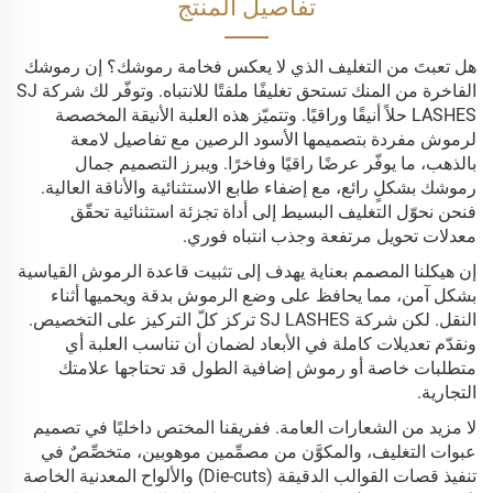
تفاصيل المنتج
هل تعبتَ من التغليف الذي لا يعكس فخامة رموشك؟ إن رموشك
الفاخرة من المنك تستحق تغليفًا ملفتًا للانتباه. وتوفّر لك شركة SJ
LASHES حلاً أنيقًا وراقيًا. وتتميّز هذه العلبة الأنيقة المخصصة
لرموش مفردة بتصميمها الأسود الرصين مع تفاصيل لامعة
بالذهب، ما يوفّر عرضًا راقيًا وفاخرًا. ويبرز التصميم جمال
رموشك بشكلٍ رائع، مع إضفاء طابع الاستثنائية والأناقة العالية.
فنحن نحوّل التغليف البسيط إلى أداة تجزئة استثنائية تحقّق
معدلات تحويل مرتفعة وجذب انتباه فوري.
إن هيكلنا المصمم بعناية يهدف إلى تثبيت قاعدة الرموش القياسية
بشكل آمن، مما يحافظ على وضع الرموش بدقة ويحميها أثناء
النقل. لكن شركة SJ LASHES تركز كلّ التركيز على التخصيص.
ونقدّم تعديلات كاملة في الأبعاد لضمان أن تناسب العلبة أي
متطلبات خاصة أو رموش إضافية الطول قد تحتاجها علامتك
التجارية.
لا مزيد من الشعارات العامة. ففريقنا المختص داخليًا في تصميم
عبوات التغليف، والمكوَّن من مصمِّمين موهوبين، متخصِّصٌ في
تنفيذ قصات القوالب الدقيقة (Die-cuts) والألواح المعدنية الخاصة