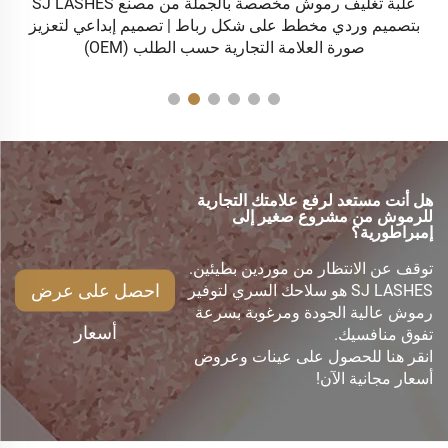
علبة تغليف رموش مخصصة بالجملة من مصنع SJ LASHES
رموش مانغا و
 على شكل رباط | تصميم إبداعي لتعزيز
مة التجارية حسب الطلب (OEM)
هل أنت مستعد لرفع علامتك التجارية
للرموش من مشروع صغير إلى
إمبراطورية؟
توقف عن الانتظار من موردين بطيئين.
احصل على عرض
SJ LASHES هو سلاحك السري لتوفير
رموش عالية الجودة ومرغوبة بسرعة
أسعار
تفوق منافسيك.
انقر هنا للحصول على عينات وعروض
أسعار مجانية الآن!