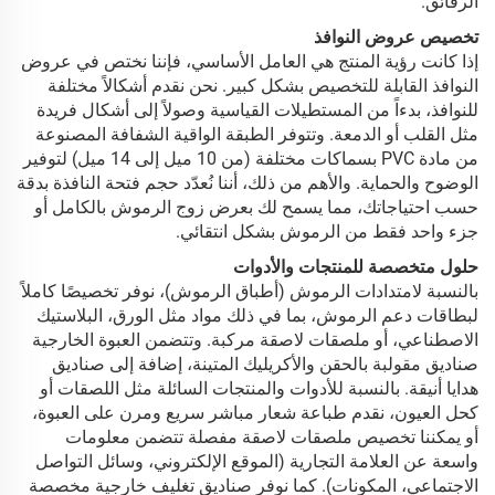
الرقائق.
تخصيص عروض النوافذ
إذا كانت رؤية المنتج هي العامل الأساسي، فإننا نختص في عروض
النوافذ القابلة للتخصيص بشكل كبير. نحن نقدم أشكالاً مختلفة
للنوافذ، بدءاً من المستطيلات القياسية وصولاً إلى أشكال فريدة
مثل القلب أو الدمعة. وتتوفر الطبقة الواقية الشفافة المصنوعة
من مادة PVC بسماكات مختلفة (من 10 ميل إلى 14 ميل) لتوفير
الوضوح والحماية. والأهم من ذلك، أننا نُعدّد حجم فتحة النافذة بدقة
حسب احتياجاتك، مما يسمح لك بعرض زوج الرموش بالكامل أو
جزء واحد فقط من الرموش بشكل انتقائي.
حلول متخصصة للمنتجات والأدوات
بالنسبة لامتدادات الرموش (أطباق الرموش)، نوفر تخصيصًا كاملاً
لبطاقات دعم الرموش، بما في ذلك مواد مثل الورق، البلاستيك
الاصطناعي، أو ملصقات لاصقة مركبة. وتتضمن العبوة الخارجية
صناديق مقولبة بالحقن والأكريليك المتينة، إضافة إلى صناديق
هدايا أنيقة. بالنسبة للأدوات والمنتجات السائلة مثل اللصقات أو
كحل العيون، نقدم طباعة شعار مباشر سريع ومرن على العبوة،
أو يمكننا تخصيص ملصقات لاصقة مفصلة تتضمن معلومات
واسعة عن العلامة التجارية (الموقع الإلكتروني، وسائل التواصل
الاجتماعي، المكونات). كما نوفر صناديق تغليف خارجية مخصصة