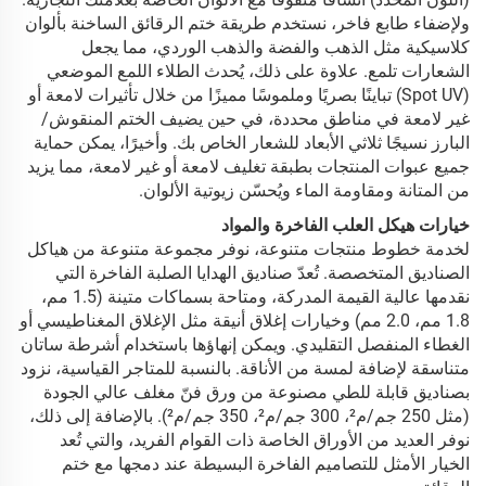
ولإضفاء طابع فاخر، نستخدم طريقة ختم الرقائق الساخنة بألوان
كلاسيكية مثل الذهب والفضة والذهب الوردي، مما يجعل
الشعارات تلمع. علاوة على ذلك، يُحدث الطلاء اللمع الموضعي
(Spot UV) تباينًا بصريًا وملموسًا مميزًا من خلال تأثيرات لامعة أو
غير لامعة في مناطق محددة، في حين يضيف الختم المنقوش/
البارز نسيجًا ثلاثي الأبعاد للشعار الخاص بك. وأخيرًا، يمكن حماية
جميع عبوات المنتجات بطبقة تغليف لامعة أو غير لامعة، مما يزيد
من المتانة ومقاومة الماء ويُحسّن زيوتية الألوان.
خيارات هيكل العلب الفاخرة والمواد
لخدمة خطوط منتجات متنوعة، نوفر مجموعة متنوعة من هياكل
الصناديق المتخصصة. تُعدّ صناديق الهدايا الصلبة الفاخرة التي
نقدمها عالية القيمة المدركة، ومتاحة بسماكات متينة (1.5 مم،
1.8 مم، 2.0 مم) وخيارات إغلاق أنيقة مثل الإغلاق المغناطيسي أو
الغطاء المنفصل التقليدي. ويمكن إنهاؤها باستخدام أشرطة ساتان
متناسقة لإضافة لمسة من الأناقة. بالنسبة للمتاجر القياسية، نزود
بصناديق قابلة للطي مصنوعة من ورق فنّ مغلف عالي الجودة
(مثل 250 جم/م²، 300 جم/م²، 350 جم/م²). بالإضافة إلى ذلك،
نوفر العديد من الأوراق الخاصة ذات القوام الفريد، والتي تُعد
الخيار الأمثل للتصاميم الفاخرة البسيطة عند دمجها مع ختم