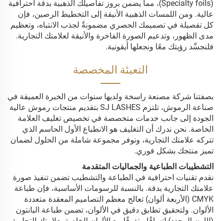
(Specialty foils)، مما يضمن بروز تفاصيلك الذهبية بدقة احترافية
عالية. ومن اللمسات الذهبية الأنيقة إلى التخطيط الرصين، فإن
كل تفصيلة في تصميمك الحصري مضمونةٌ لجذب الانتباه، وتعظيم
مدى الظهور، وتدعيم الصورة الفاخرة والأنيقة لعلامتك التجارية.
فلنجسِّد رؤيتك معًا ونجعلها أيقونية.
التعبئة المخصصة
بصفتنا شركة مصنعة راسخة ولديها سنوات من الخبرة العميقة في
صناعة الرموش، تلتزم SJ LASHES بتقديم منتجات رموش عالية
الجودة إلى جانب خدمات متخصصة في تخصيص تغليف العلامة
الخاصة. نحن ندرك أن التغليف هو الانطباع الأول الحاسم الذي
تتركه علامتك التجارية، ونوفر مجموعة شاملة من الحلول لضمان
تميز منتجك بشكل فوري.
التشطيبات الطباعية والجماليات المتقدمة
نقدم تقنيات احترافية في الطباعة والتشطيب تضمن تنفيذ صورة
علامتك التجارية بدقة. بالنسبة للرسومات الأساسية، فإن طباعة
CMYK (الأربعة ألوان) تعالج معظم التصاميم المعقدة متعددة
الألوان. ولتحقيق تطابق دقيق في الألوان، تضمن طباعة البانتون
(اللون المحدد) اتساقًا متفوقًا مع الألوان الخاصة بعلامتك التجارية.