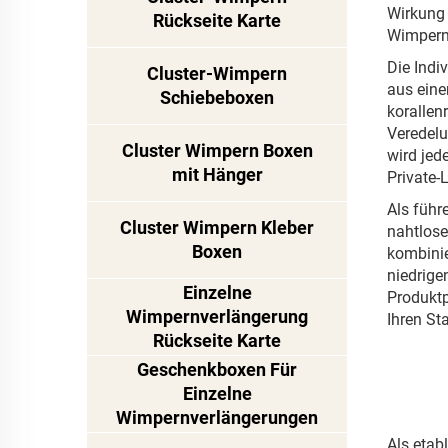
Wirkung 
Rückseite Karte
Wimpernl
Die Indi
Cluster-Wimpern
aus eine
Schiebeboxen
korallen
Veredelu
Cluster Wimpern Boxen
wird jed
mit Hänger
Private-
Als führ
Cluster Wimpern Kleber
nahtlose
Boxen
kombinie
niedrige
Einzelne
Produktp
Wimpernverlängerung
Ihren Sta
Rückseite Karte
Geschenkboxen Für
Einzelne
Wimpernverlängerungen
Als etabl