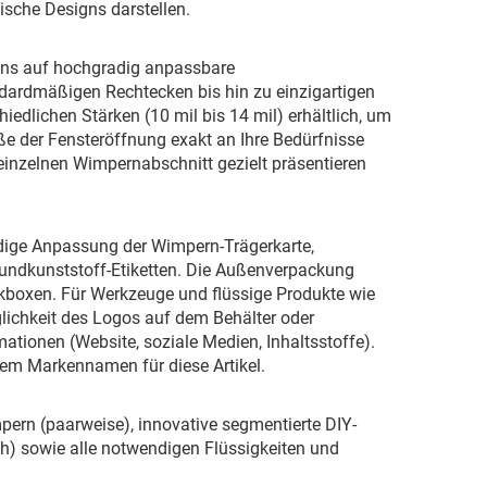
ische Designs darstellen.
r uns auf hochgradig anpassbare
ndardmäßigen Rechtecken bis hin zu einzigartigen
iedlichen Stärken (10 mil bis 14 mil) erhältlich, um
öße der Fensteröffnung exakt an Ihre Bedürfnisse
inzelnen Wimpernabschnitt gezielt präsentieren
ndige Anpassung der Wimpern-Trägerkarte,
rbundkunststoff-Etiketten. Die Außenverpackung
kboxen. Für Werkzeuge und flüssige Produkte wie
öglichkeit des Logos auf dem Behälter oder
ationen (Website, soziale Medien, Inhaltsstoffe).
em Markennamen für diese Artikel.
rn (paarweise), innovative segmentierte DIY-
) sowie alle notwendigen Flüssigkeiten und