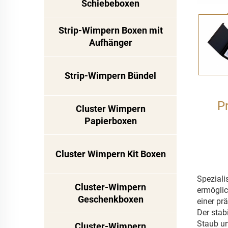
Schiebeboxen
Strip-Wimpern Boxen mit
Aufhänger
Strip-Wimpern Bündel
P
Cluster Wimpern
Papierboxen
Cluster Wimpern Kit Boxen
Speziali
Cluster-Wimpern
ermöglic
Geschenkboxen
einer pr
Der stab
Staub un
Cluster-Wimpern