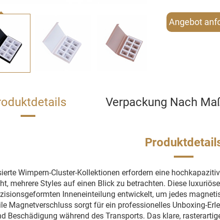
Angebot anf
roduktdetails
Verpackung Nach Ma
Produktdetail
sierte Wimpern-Cluster-Kollektionen erfordern eine hochkapaziti
ht, mehrere Styles auf einen Blick zu betrachten. Diese luxuriö
äzisionsgeformten Inneneinteilung entwickelt, um jedes magneti
ile Magnetverschluss sorgt für ein professionelles Unboxing-Er
d Beschädigung während des Transports. Das klare, rasterartige