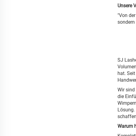
Unsere V
"Von der
sondern 
SJ Lashe
Volumen-
hat. Sei
Handwerk
Wir sind
die Einf
Wimpernb
Lösung. 
schaffen
Warum h
Komplett