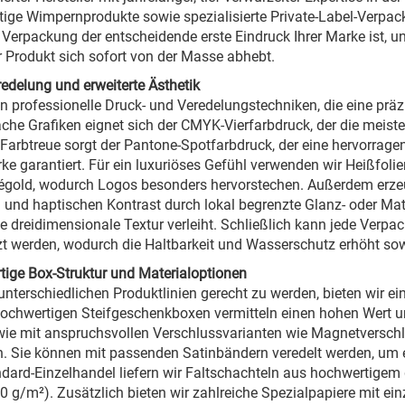
ige Wimpernprodukte sowie spezialisierte Private-Label-Verpa
 Verpackung der entscheidende erste Eindruck Ihrer Marke ist,
r Produkt sich sofort von der Masse abhebt.
edelung und erweiterte Ästhetik
en professionelle Druck- und Veredelungstechniken, die eine pr
ache Grafiken eignet sich der CMYK-Vierfarbdruck, der die meis
 Farbtreue sorgt der Pantone-Spotfarbdruck, der eine hervorrag
rke garantiert. Für ein luxuriöses Gefühl verwenden wir Heißfoli
gold, wodurch Logos besonders hervorstechen. Außerdem erzeu
n und haptischen Kontrast durch lokal begrenzte Glanz- oder M
e dreidimensionale Textur verleiht. Schließlich kann jede Verp
t werden, wodurch die Haltbarkeit und Wasserschutz erhöht sowi
ige Box-Struktur und Materialoptionen
nterschiedlichen Produktlinien gerecht zu werden, bieten wir ein
ochwertigen Steifgeschenkboxen vermitteln einen hohen Wert un
e mit anspruchsvollen Verschlussvarianten wie Magnetversch
ch. Sie können mit passenden Satinbändern veredelt werden, um e
dard-Einzelhandel liefern wir Faltschachteln aus hochwertigem 
0 g/m²). Zusätzlich bieten wir zahlreiche Spezialpapiere mit ein