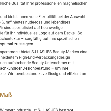
rkliche Qualität Ihrer professionellen magnetischen
nd bietet Ihnen volle Flexibilität bei der Auswahl
iß, raffiniertes nude-rosa und lebendiges
ir sind spezialisiert auf hochwertige
e für Ihr individuelles Logo auf dem Deckel. So
chentextur – sorgfältig auf Ihre spezifischen
optimal zu steigern.
Wimpernmarkt bietet SJ LASHES Beauty-Marken eine
chneidertem High-End-Verpackungsdesign
s auch aufstrebende Beauty-Unternehmer mit
fachkundiger Designberatung – um Ihre
ueller Wimpernbestand zuverlässig und effizient an
 Maß
der Wimpernindustrie, ist SJ LASHES bestrebt,