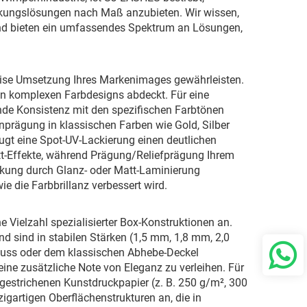
ckungslösungen nach Maß anzubieten. Wir wissen,
 und bieten ein umfassendes Spektrum an Lösungen,
äzise Umsetzung Ihres Markenimages gewährleisten.
ten komplexen Farbdesigns abdeckt. Für eine
ende Konsistenz mit den spezifischen Farbtönen
enprägung in klassischen Farben wie Gold, Silber
gt eine Spot-UV-Lackierung einen deutlichen
att-Effekte, während Prägung/Reliefprägung Ihrem
ackung durch Glanz- oder Matt-Laminierung
e die Farbbrillanz verbessert wird.
e Vielzahl spezialisierter Box-Konstruktionen an.
d sind in stabilen Stärken (1,5 mm, 1,8 mm, 2,0
luss oder dem klassischen Abhebe-Deckel
ine zusätzliche Note von Eleganz zu verleihen. Für
gestrichenen Kunstdruckpapier (z. B. 250 g/m², 300
zigartigen Oberflächenstrukturen an, die in