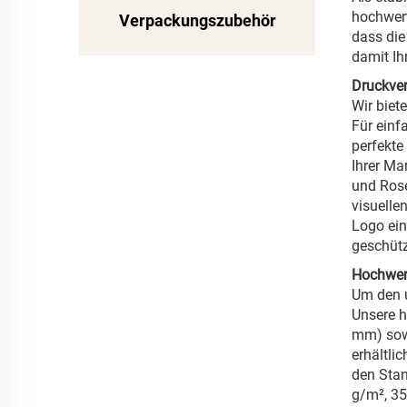
hochwert
Verpackungszubehör
dass die
damit Ih
Druckver
Wir biet
Für einf
perfekte
Ihrer Ma
und Rosé
visuelle
Logo ein
geschütz
Hochwert
Um den u
Unsere h
mm) sowi
erhältli
den Stan
g/m², 35