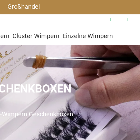
Großhandel
Warum SJLASHES
Blog
Häu
pern
Cluster Wimpern
Einzelne Wimpern
utzerdefiniert
SCHENKBOXEN
p-Wimpern Geschenkboxen