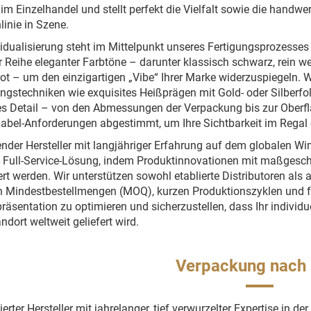
im Einzelhandel und stellt perfekt die Vielfalt sowie die handwe
inie in Szene.
vidualisierung steht im Mittelpunkt unseres Fertigungsprozesses u
r Reihe eleganter Farbtöne – darunter klassisch schwarz, rein we
rot – um den einzigartigen „Vibe“ Ihrer Marke widerzuspiegeln. W
ngstechniken wie exquisites Heißprägen mit Gold- oder Silberfoli
es Detail – von den Abmessungen der Verpackung bis zur Oberflä
Label-Anforderungen abgestimmt, um Ihre Sichtbarkeit im Regal 
ender Hersteller mit langjähriger Erfahrung auf dem globalen 
 Full-Service-Lösung, indem Produktinnovationen mit maßges
rt werden. Wir unterstützen sowohl etablierte Distributoren al
n Mindestbestellmengen (MOQ), kurzen Produktionszyklen und 
räsentation zu optimieren und sicherzustellen, dass Ihr individ
ndort weltweit geliefert wird.
Verpackung nach
ierter Hersteller mit jahrelanger, tief verwurzelter Expertise in 