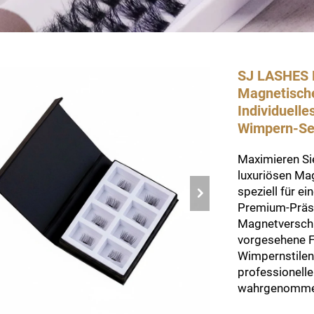
SJ LASHES F
Magnetische
Individuelle
Wimpern-S
Maximieren Sie
luxuriösen Ma
speziell für e
Premium-Präse
Magnetverschl
vorgesehene F
Wimpernstilen 
professionell
wahrgenommene