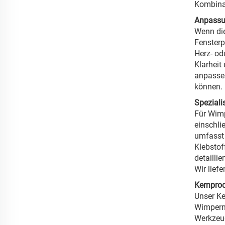
Kombinat
Anpassu
Wenn die
Fensterp
Herz- od
Klarheit
anpassen
können.
Speziali
Für Wimp
einschli
umfasst 
Klebstof
detailli
Wir lief
Kernpro
Unser Ke
Wimpern,
Werkzeug