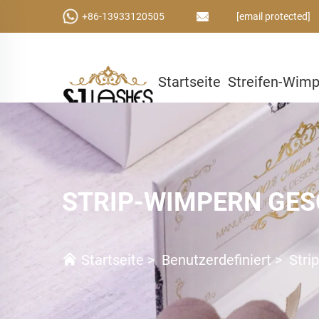
+86-13933120505
[email protected]
Startseite
Streifen-Wim
Kleber & Werkzeuge
Ben
STRIP-WIMPERN GE
Startseite
>
Benutzerdefiniert
>
Stri