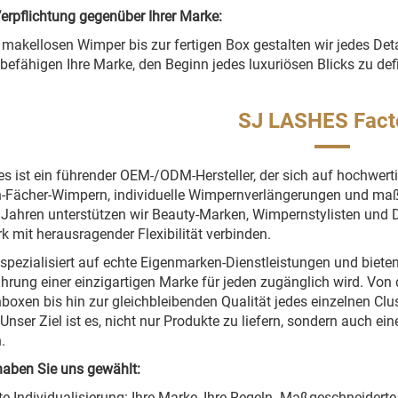
erpflichtung gegenüber Ihrer Marke:
 makellosen Wimper bis zur fertigen Box gestalten wir jedes Detail
befähigen Ihre Marke, den Beginn jedes luxuriösen Blicks zu defi
SJ LASHES Fact
s ist ein führender OEM-/ODM-Hersteller, der sich auf hochwert
Fächer-Wimpern, individuelle Wimpernverlängerungen und maß
t Jahren unterstützen wir Beauty-Marken, Wimpernstylisten und D
 mit herausragender Flexibilität verbinden.
 spezialisiert auf echte Eigenmarken-Dienstleistungen und bie
ührung einer einzigartigen Marke für jeden zugänglich wird. Von d
oxen bis hin zur gleichbleibenden Qualität jedes einzelnen Clust
Unser Ziel ist es, nicht nur Produkte zu liefern, sondern auch ei
.
aben Sie uns gewählt:
e Individualisierung: Ihre Marke, Ihre Regeln. Maßgeschneiderte