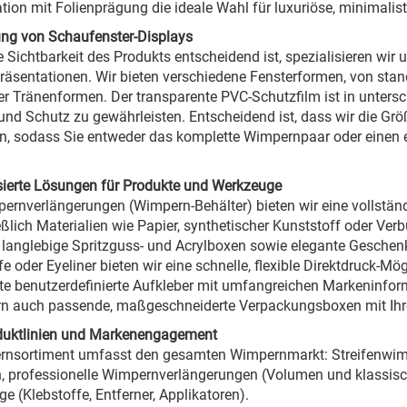
ion mit Folienprägung die ideale Wahl für luxuriöse, minimalist
ng von Schaufenster-Displays
 Sichtbarkeit des Produkts entscheidend ist, spezialisieren wi
räsentationen. Wir bieten verschiedene Fensterformen, von sta
er Tränenformen. Der transparente PVC-Schutzfilm ist in untersch
 und Schutz zu gewährleisten. Entscheidend ist, dass wir die Gr
, sodass Sie entweder das komplette Wimpernpaar oder einen e
sierte Lösungen für Produkte und Werkzeuge
ernverlängerungen (Wimpern-Behälter) bieten wir eine vollstä
eßlich Materialien wie Papier, synthetischer Kunststoff oder Ve
langlebige Spritzguss- und Acrylboxen sowie elegante Geschen
fe oder Eyeliner bieten wir eine schnelle, flexible Direktdruck-M
erte benutzerdefinierte Aufkleber mit umfangreichen Markeninform
ern auch passende, maßgeschneiderte Verpackungsboxen mit Ihr
duktlinien und Markenengagement
rnsortiment umfasst den gesamten Wimpernmarkt: Streifenwimpe
 professionelle Wimpernverlängerungen (Volumen und klassisch
e (Klebstoffe, Entferner, Applikatoren).