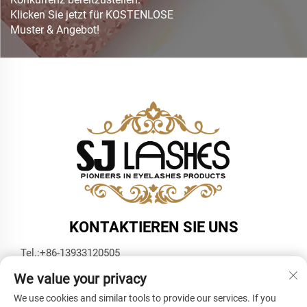
Klicken Sie jetzt für KOSTENLOSE
Muster & Angebot!
KONTAKTIEREN SIE UNS
Tel.:
+86-13933120505
E-Mail:
[email protected]
We value your privacy
WhatsApp:
+86-13933120505
We use cookies and similar tools to provide our services. If you