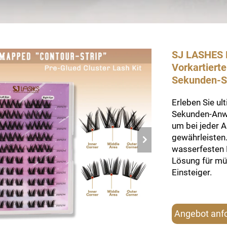
SJ LASHES D
Vorkartierte
Sekunden-S
Erleben Sie ul
Sekunden-Anwen
um bei jeder 
gewährleisten.
wasserfesten H
Lösung für mü
Einsteiger.
Angebot anf