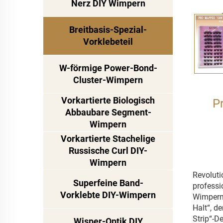
Nerz DIY Wimpern
Breitbasis-Spezial-
Vorklebeteil
W-förmige Power-Bond-
Cluster-Wimpern
Vorkartierte Biologisch
P
Abbaubare Segment-
Wimpern
Vorkartierte Stachelige
Russische Curl DIY-
Wimpern
Revoluti
Superfeine Band-
professi
Vorklebte DIY-Wimpern
Wimpernc
Halt“, d
Strip“-D
Wisper-Optik DIY