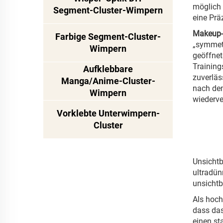
möglich 
Segment-Cluster-Wimpern
eine Präz
Makeup-
Farbige Segment-Cluster-
„symmetr
Wimpern
geöffnet
Training
Aufklebbare
zuverläs
Manga/Anime-Cluster-
nach dem
Wimpern
wiederve
Vorklebte Unterwimpern-
Cluster
Unsichtb
ultradün
unsichtb
Als hoch
dass das
einen st