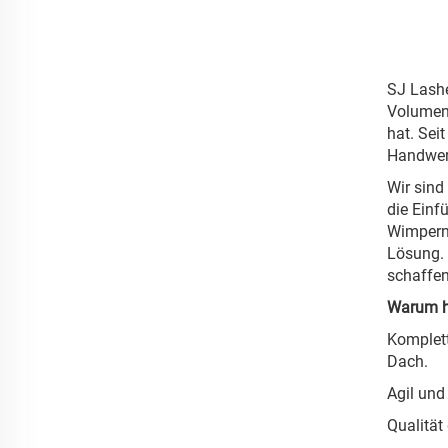
SJ Lashe
Volumen-
hat. Sei
Handwerk
Wir sind
die Einf
Wimpernb
Lösung. 
schaffen
Warum h
Komplett
Dach.
Agil und
Qualität