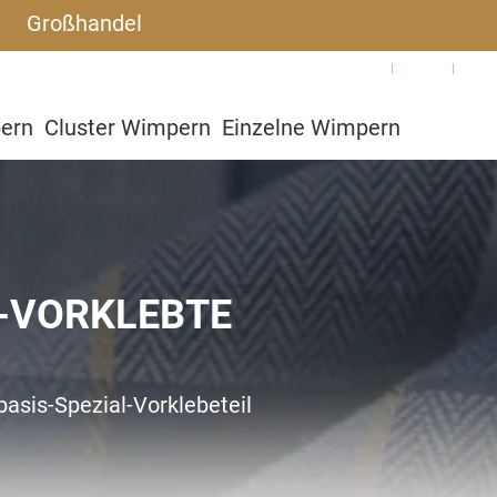
Großhandel
Warum SJLASHES
Blog
Häu
pern
Cluster Wimpern
Einzelne Wimpern
utzerdefiniert
L-VORKLEBTE
basis-Spezial-Vorklebeteil