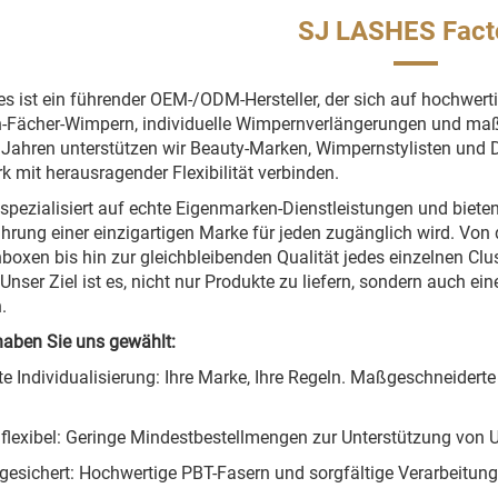
SJ LASHES Fact
s ist ein führender OEM-/ODM-Hersteller, der sich auf hochwert
Fächer-Wimpern, individuelle Wimpernverlängerungen und maß
t Jahren unterstützen wir Beauty-Marken, Wimpernstylisten und D
 mit herausragender Flexibilität verbinden.
 spezialisiert auf echte Eigenmarken-Dienstleistungen und bie
ührung einer einzigartigen Marke für jeden zugänglich wird. Von d
oxen bis hin zur gleichbleibenden Qualität jedes einzelnen Clust
Unser Ziel ist es, nicht nur Produkte zu liefern, sondern auch ei
.
aben Sie uns gewählt:
e Individualisierung: Ihre Marke, Ihre Regeln. Maßgeschneiderte
 flexibel: Geringe Mindestbestellmengen zur Unterstützung von 
 gesichert: Hochwertige PBT-Fasern und sorgfältige Verarbeitun