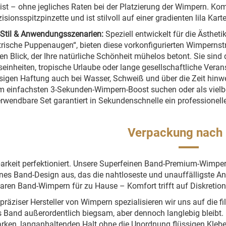
ist – ohne jegliches Raten bei der Platzierung der Wimpern. Kom
isionsspitzpinzette und ist stilvoll auf einer gradienten lila Kart
Stil & Anwendungsszenarien:
Speziell entwickelt für die Ästhe
ische Puppenaugen“, bieten diese vorkonfigurierten Wimpernstre
en Blick, der Ihre natürliche Schönheit mühelos betont. Sie sind
seinheiten, tropische Urlaube oder lange gesellschaftliche Vera
sigen Haftung auch bei Wasser, Schweiß und über die Zeit hinwe
 einfachsten 3-Sekunden-Wimpern-Boost suchen oder als vielb
rwendbare Set garantiert in Sekundenschnelle ein professionelle
Verpackung nach
arkeit perfektioniert. Unsere Superfeinen Band-Premium-Wimper
nes Band-Design aus, das die nahtloseste und unauffälligste An
aren Band-Wimpern für zu Hause – Komfort trifft auf Diskretion
präziser Hersteller von Wimpern spezialisieren wir uns auf die fil
 Band außerordentlich biegsam, aber dennoch langlebig bleibt. De
arken, langanhaltenden Halt ohne die Unordnung flüssigen Klebe