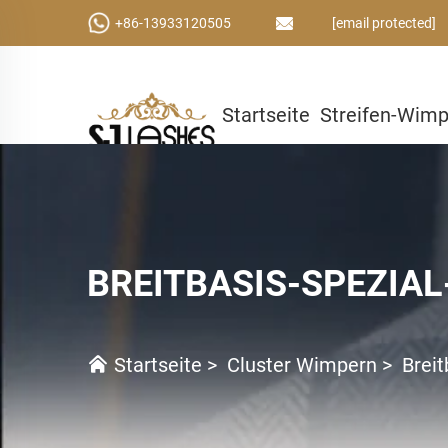
+86-13933120505
[email protected]
Startseite
Streifen-Wim
Kleber & Werkzeuge
Ben
BREITBASIS-SPEZIA
Startseite
>
Cluster Wimpern
>
Breit