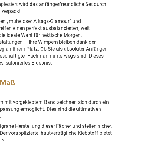
plettiert wird das anfängerfreundliche Set durch
e verpackt.
tiken „müheloser Alltags-Glamour“ und
ifen einen perfekt ausbalancierten, weit
 die ideale Wahl für hektische Morgen,
nstaltungen – Ihre Wimpern bleiben dank der
g an ihrem Platz. Ob Sie als absoluter Anfänger
eschäftigter Fachmann unterwegs sind: Dieses
s, salonreifes Ergebnis.
 Maß
n mit vorgeklebtem Band zeichnen sich durch ein
passung ermöglicht. Dies sind die ultimativen
.
igrane Herstellung dieser Fächer und stellen sicher,
r vorapplizierte, hautverträgliche Klebstoff bietet
rs.