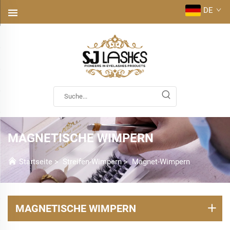
DE
MAGNETISCHE WIMPERN
Startseite
>
Streifen-Wimpern
>
Magnet-Wimpern
MAGNETISCHE WIMPERN