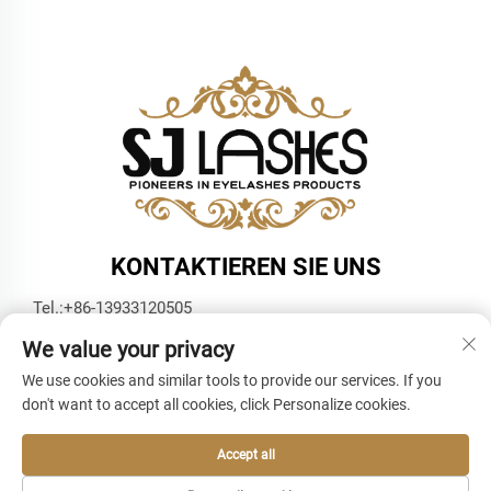
KONTAKTIEREN SIE UNS
Tel.:
+86-13933120505
E-Mail:
[email protected]
We value your privacy
WhatsApp:
+86-13933120505
We use cookies and similar tools to provide our services. If you
don't want to accept all cookies, click Personalize cookies.
Accept all