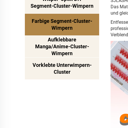
SJLASHES
Segment-Cluster-Wimpern
Das Mate
und glei
Farbige Segment-Cluster-
Entfesse
Wimpern
professi
Verblend
Aufklebbare
Manga/Anime-Cluster-
Wimpern
Vorklebte Unterwimpern-
Cluster