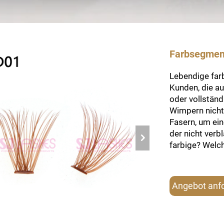
Farbsegmen
Lebendige far
Kunden, die a
oder vollständ
Wimpern nicht
Fasern, um ein
der nicht verb
farbige? Welc
Angebot anf