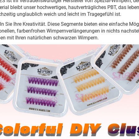
 ist Ihr vertrauenswürdiger Hersteller von Spezial-Wimpern, de
rial bleibt unser hochwertiges, hautverträgliches PBT, das lebend
chzeitig unglaublich weich und leicht im Tragegefühl ist.
ln Sie Ihre Kreativität. Diese Segmente bieten eine einfache Mögli
onellen, farbenfrohen Wimpernverlängerungen in nichts nachst
en mit Ihren natürlichen schwarzen Wimpern.