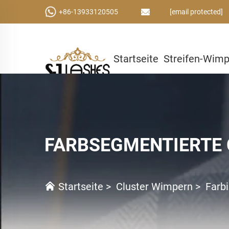
+86-13933120505
[email protected]
Startseite
Streifen-Wim
Kleber & Werkzeuge
Ben
FARBSEGMENTIERTE
Startseite
>
Cluster Wimpern
>
Farb