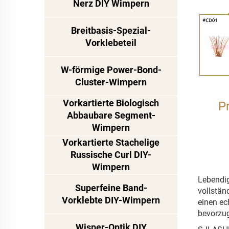
Nerz DIY Wimpern
Breitbasis-Spezial-
Vorklebeteil
W-förmige Power-Bond-
Cluster-Wimpern
Vorkartierte Biologisch
P
Abbaubare Segment-
Wimpern
Vorkartierte Stachelige
Russische Curl DIY-
Wimpern
Lebendig
Superfeine Band-
vollstän
Vorklebte DIY-Wimpern
einen ec
bevorzu
Wisper-Optik DIY