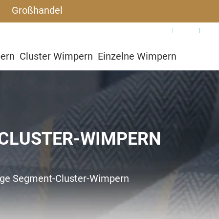
Großhandel
Warum SJLASHES
Blog
Häu
pern
Cluster Wimpern
Einzelne Wimpern
utzerdefiniert
 CLUSTER-WIMPERN
ige Segment-Cluster-Wimpern