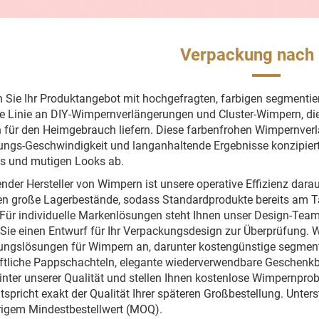
Verpackung nach
n Sie Ihr Produktangebot mit hochgefragten, farbigen segmenti
e Linie an DIY-Wimpernverlängerungen und Cluster-Wimpern, die 
für den Heimgebrauch liefern. Diese farbenfrohen Wimpernver
gs-Geschwindigkeit und langanhaltende Ergebnisse konzipiert 
s und mutigen Looks ab.
ender Hersteller von Wimpern ist unsere operative Effizienz dar
en große Lagerbestände, sodass Standardprodukte bereits am T
Für individuelle Markenlösungen steht Ihnen unser Design-Team s
 Sie einen Entwurf für Ihr Verpackungsdesign zur Überprüfung. Wi
ngslösungen für Wimpern an, darunter kostengünstige segment
ftliche Pappschachteln, elegante wiederverwendbare Geschenk
inter unserer Qualität und stellen Ihnen kostenlose Wimpernpro
tspricht exakt der Qualität Ihrer späteren Großbestellung. Unterst
rigem Mindestbestellwert (MOQ).