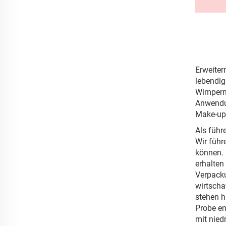
Erweiter
lebendig
Wimpern 
Anwendun
Make-up
Als führ
Wir führ
können. 
erhalten
Verpacku
wirtscha
stehen h
Probe en
mit nied