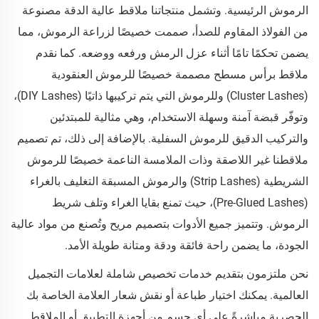
الرموش الرئيسية. وتشمل منتجاتنا ملاقط عالية الدقة مصنوعة
من الفولاذ المقاوم للصدأ، صممت خصيصًا لزراعة الرموش، مما
يضمن تحكمًا تامًا أثناء عزل الرمش ورفعه ووضعه. كما نقدم
ملاقط برأس مسطح مصممة خصيصًا للرموش العنقودية
(Cluster Lashes) وللرموش التي يتم تركيبها ذاتيًا (DIY Lashes)،
وتوفّر قبضة آمنة وسهلة الاستخدام، وهي مثالية للمبتدئين
والتركيب الدقيق للرموش السفلية. بالإضافة إلى ذلك، تم تصميم
ملاقطنا غير اللاصقة وذات الملامسة الناعمة خصيصًا للرموش
الشريطية (Strip Lashes) والرموش المسبقة التغليف بالغراء
(Pre-Glued Lashes)، حيث تمنع بقايا الغراء وتلف شريط
الرموش. وتتميز جميع الأدوات بتصميم مريح وتُصنع من مواد عالية
الجودة، ما يضمن راحة فائقة ودقة ومتانة طويلة الأمد.
نحن ملتزمون بتقديم خدمات تخصيص شاملة لعلامات التجميل
العالمية. يمكنك اختيار طباعة أو نقش شعار العلامة الخاصة بك
الحصرية مباشرةً على أي جسم من أجهزة التطبيق أو الملاقط.