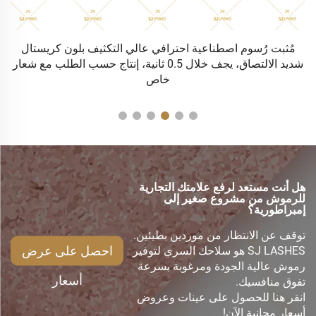
ة
مُثبت رُسوم اصطناعية احترافي عالي التكثيف بلون كريستال
شديد الالتصاق، يجف خلال 0.5 ثانية، إنتاج حسب الطلب مع شعار
خاص
هل أنت مستعد لرفع علامتك التجارية
للرموش من مشروع صغير إلى
إمبراطورية؟
توقف عن الانتظار من موردين بطيئين.
احصل على عرض
SJ LASHES هو سلاحك السري لتوفير
رموش عالية الجودة ومرغوبة بسرعة
أسعار
تفوق منافسيك.
انقر هنا للحصول على عينات وعروض
أسعار مجانية الآن!