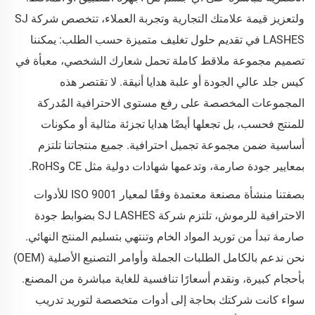
ولتعزيز قيمة علامتك التجارية وتجربة العملاء، تتخصص شركة SJ
LASHES في تقديم حلول تغليف متميزة حسب الطلب: يمكننا
تصميم مجموعة ملاقط كاملة تحمل شعارك الشخصي، معبأة في
كيس جلد عالي الجودة أو علبة هدايا أنيقة. لا تقتصر هذه
المجموعات المخصصة على رفع مستوى الاحترافية المُدركة
للمنتج فحسب، بل تجعلها أيضًا هدايا تجزئة مثالية أو مكونات
أساسية ضمن مجموعة تجميل احترافية. جميع منتجاتنا تلتزم
بمعايير جودة صارمة، وتدعمها شهادات دولية مثل CE وRoHS.
بصفتنا منشأة مصنعة معتمدة وفقًا لمعيار ISO 9001 للأدوات
الاحترافية للرموش، تلتزم شركة SJ LASHES بضوابط جودة
صارمة تبدأ من توريد المواد الخام وتنتهي بتسليم المنتج النهائي.
نحن ندعم بالكامل الطلبات الجملة وأوامر التصنيع الأصلية (OEM)
بأحجام كبيرة، ونقدم أسعارًا تنافسية للغاية مباشرة من المصنع.
سواء كانت شركتك بحاجة إلى أدوات متخصصة لتوريد تدريب