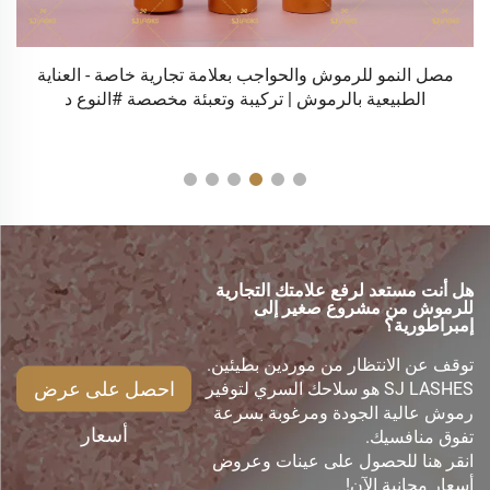
ا
مصل النمو للرموش والحواجب بعلامة تجارية خاصة - العناية
الطبيعية بالرموش | تركيبة وتعبئة مخصصة #النوع د
هل أنت مستعد لرفع علامتك التجارية
للرموش من مشروع صغير إلى
إمبراطورية؟
توقف عن الانتظار من موردين بطيئين.
احصل على عرض
SJ LASHES هو سلاحك السري لتوفير
رموش عالية الجودة ومرغوبة بسرعة
أسعار
تفوق منافسيك.
انقر هنا للحصول على عينات وعروض
أسعار مجانية الآن!