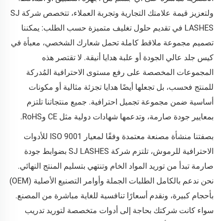
ولتعزيز قيمة علامتك التجارية وتجربة العملاء، تتخصص شركة SJ
LASHES في تقديم حلول تغليف متميزة حسب الطلب: يمكننا
تصميم مجموعة ملاقط كاملة تحمل شعارك الشخصي، معبأة في
كيس جلد عالي الجودة أو علبة هدايا أنيقة. لا تقتصر هذه
المجموعات المخصصة على رفع مستوى الاحترافية المُدركة
للمنتج فحسب، بل تجعلها أيضًا هدايا تجزئة مثالية أو مكونات
أساسية ضمن مجموعة تجميل احترافية. جميع منتجاتنا تلتزم
بمعايير جودة صارمة، وتدعمها شهادات دولية مثل CE وRoHS.
بصفتنا منشأة مصنعة معتمدة وفقًا لمعيار ISO 9001 للأدوات
الاحترافية للرموش، تلتزم شركة SJ LASHES بضوابط جودة
صارمة تبدأ من توريد المواد الخام وتنتهي بتسليم المنتج النهائي.
نحن ندعم بالكامل الطلبات الجملة وأوامر التصنيع الأصلية (OEM)
بأحجام كبيرة، ونقدم أسعارًا تنافسية للغاية مباشرة من المصنع.
سواء كانت شركتك بحاجة إلى أدوات متخصصة لتوريد تدريب