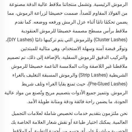
الرموش الرئيسية. وتشمل منتجاتنا ملاقط عالية الدقة مصنوعة
من الفولاذ المقاوم للصدأ، صممت خصيصًا لزراعة الرموش، مما
يضمن تحكمًا تامًا أثناء عزل الرمش ورفعه ووضعه. كما نقدم
ملاقط برأس مسطح مصممة خصيصًا للرموش العنقودية
(Cluster Lashes) وللرموش التي يتم تركيبها ذاتيًا (DIY Lashes)،
وتوفّر قبضة آمنة وسهلة الاستخدام، وهي مثالية للمبتدئين
والتركيب الدقيق للرموش السفلية. بالإضافة إلى ذلك، تم تصميم
ملاقطنا غير اللاصقة وذات الملامسة الناعمة خصيصًا للرموش
الشريطية (Strip Lashes) والرموش المسبقة التغليف بالغراء
(Pre-Glued Lashes)، حيث تمنع بقايا الغراء وتلف شريط
الرموش. وتتميز جميع الأدوات بتصميم مريح وتُصنع من مواد عالية
الجودة، ما يضمن راحة فائقة ودقة ومتانة طويلة الأمد.
نحن ملتزمون بتقديم خدمات تخصيص شاملة لعلامات التجميل
العالمية. يمكنك اختيار طباعة أو نقش شعار العلامة الخاصة بك
الحصرية مباشرةً على أي جسم من أجهزة التطبيق أو الملاقط.