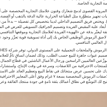
ة التجارية الخاصة.
 لك المرونة القصوى لدمج شعارك وفنون علامتك التجارية المخصصة على أ
ت تجهيز متطوِّرة مثل الطباعة الحرارية عالية الدقة بالذهب أو الفضة، 
لتلدين غير اللامع، أو التصفيح اللمّاع الموضعي (Spot UV). ويختص فريق التصميم الداخلي لدينا بتخصيص كل تفصيلة — بدءاً م
لى أبعاد علبة المقبض الفريدة وتصميم الجرافيك التسويقي للعرض في الم
 ليعبِّر بدقة عن «الهوية» الفريدة لعلامتك التجارية وموقعها التنافسي
لاصق الرموش الوظيفي الخاص بك إلى أداة تسويقية قوية تعزِّز وجود ع
ل العالمي التنافسي.
بصفتها شركة رائدة تُقدِّم حلولاً متكاملة في مج
صميم عبوات جاهزة للبيع حسب الطلب، وذلك لضمان اتساقٍ تامٍّ للعلام
موزِّعين العالميين الراسخين ورجال الأعمال الناشئين في قطاع الجمال
 خيارات منخفضة الحد الأدنى لكمية الطلب (MOQ) للمنتجات الاحترافية من اللاصقات، وسرعة في وقت الإنتاج، واست
ك على تحسين عرض منتجاتك في نقاط البيع وتعظيم العائد على الاستث
الخاص بعلامتك التجارية. وتكفل التزامنا بالتميز أن تُصنَّع لاصقات الرموش المخصصة بسعة ٧ غرام وفق أعلى المعا
تيح لك التوسُّع في نطاق أعمالك بثقة تامةٍ في جودة منتجك الفائقة وع