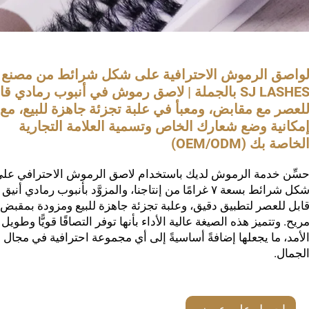
واصق الرموش الاحترافية على شكل شرائط من مصنع
SJ LASHES بالجملة | لاصق رموش في أنبوب رمادي قا
لعصر مع مقابض، ومعبأ في علبة تجزئة جاهزة للبيع، مع
مكانية وضع شعارك الخاص وتسمية العلامة التجارية
لخاصة بك (OEM/ODM)
سِّن خدمة الرموش لديك باستخدام لاصق الرموش الاحترافي عل
شكل شرائط بسعة ٧ غرامًا من إنتاجنا، والمزوَّد بأنبوب رمادي أنيق
ابل للعصر لتطبيق دقيق، وعلبة تجزئة جاهزة للبيع ومزودة بمقبض
ريح. وتتميز هذه الصيغة عالية الأداء بأنها توفر التصاقًا قويًّا وطويل
لأمد، ما يجعلها إضافةً أساسيةً إلى أي مجموعة احترافية في مجال
لجمال.