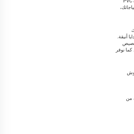
بدءاً من المستطيلات القياسية وصولاً إلى أشكال فريدة مثل القلب أو الدمعة. وتتوفر الطبقة الواقية الشفافة المصنوعة من مادة PVC
حتياجاتك،
ك
ا أنيقة.
تخصيص
كما نوفر
متدادات رموش
 من