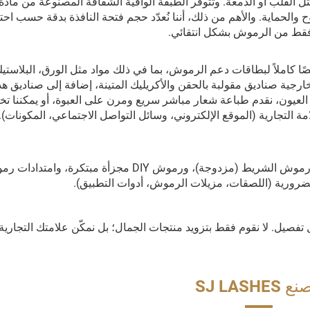
 إلى 14 ميل) لتوفير الوضوح والحماية. والأهم من ذلك، أننا نُعدّد حجم فتحة النافذة بدقة حسب ا
فقط من الرموش بشكل انتقائي.
ا كاملاً لبطاقات دعم الرموش، بما في ذلك مواد مثل الورق، البلاستي
ية صناديق مقولبة بالحقن والأكريليك المتينة، إضافة إلى صناديق هداي
 العيون، نقدم طباعة شعار مباشر سريع ومرن على العبوة، أو يمكننا 
تجارية (الموقع الإلكتروني، وسائل التواصل الاجتماعي، المكونات). 
تشمل عروض منتجاتنا الأساسية سوق الرموش بالكامل: رموش الشريط (مزدوجة)، ورموش DIY مجزأة مبتكرة، وا
لضرورية (اللصقات، مزيلات الرموش، أدوات التطبيق).
تفصيل. لا نقوم فقط بتزويد منتجات الجمال؛ بل نمكّن علامتك التجارية
SJ LASHES