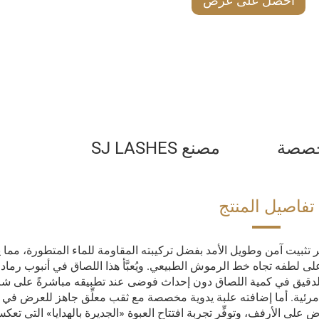
احصل على عرض
أسعار
مخصصة
مصنع SJ LASHES
تفاصيل المنتج
مصمم خصيصًا لتوفير تثبيت آمن وطويل الأمد بفضل تركيبته المقاومة للماء المتطورة، مم
ى لطفه تجاه خط الرموش الطبيعي. ويُعبَّأ هذا اللصاق في أنبوب رماد
الدقيق في كمية اللصاق دون إحداث فوضى عند تطبيقه مباشرةً على ش
 مرئية. أما إضافته علبة يدوية مخصصة مع ثقب معلِّق جاهز للعرض في ا
على الأرفف، وتوفِّر تجربة افتتاح العبوة «الجديرة بالهدايا» التي تعك