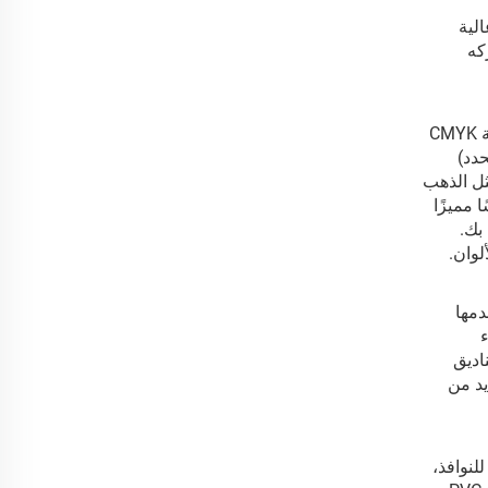
نتجات رموش عالية
كه
نقدم تقنيات احترافية في الطباعة والتشطيب تضمن تنفيذ صورة علامتك التجارية بدقة. بالنسبة للرسومات الأساسية، فإن طباعة CMYK
حدد)
ثل الذهب
Spo) تباينًا بصريًا وملموسًا مميزًا
بك.
لوان.
دمها
اء
اديق
ذلك، نوفر العديد من
لنوافذ،