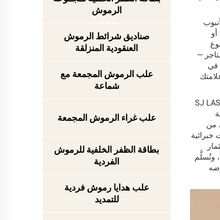
الرموش
نبوب
أو
صناديق شرائط الرموش
ن نوع
العنقودية المنزلقة
تاجر —
 في
علب الرموش المجمعة مع
لامتك
شماعة
ال صناعة الرموش والملحقات التجميلية على المستوى الدولي، توفر شركة SJ LASHES
ة
علب غراء الرموش المجمعة
، من
شارات خبرائية
مار
بطاقة الظفر الخلفية للرموش
يير الاحترافية، وتُسلَّم
الفردية
رضه
علب هدايا رموش فردية
للتمديد