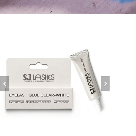
ل
ل
إ
ا
ح
ق
م
ا
ا