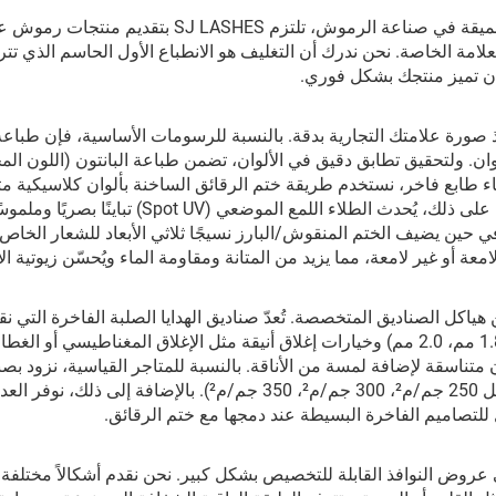
بصفتنا شركة مصنعة راسخة ولديها سنوات من الخبرة العميقة في صناعة الرموش، تلتزم SJ LASHES بتقديم م
 الخاصة. نحن ندرك أن التغليف هو الانطباع الأول الحاسم الذي تتر
ان تميز منتجك بشكل فوري.
لوان. ولتحقيق تطابق دقيق في الألوان، تضمن طباعة البانتون (اللون الم
إضفاء طابع فاخر، نستخدم طريقة ختم الرقائق الساخنة بألوان كلاسيكية م
والفضة والذهب الوردي، مما يجعل الشعارات تلمع. علاوة على ذلك، يُحدث الطلاء اللمع الموضعي (t UV
 حين يضيف الختم المنقوش/البارز نسيجًا ثلاثي الأبعاد للشعار الخاص 
ة أو غير لامعة، مما يزيد من المتانة ومقاومة الماء ويُحسّن زيوتية الأ
ل الصناديق المتخصصة. تُعدّ صناديق الهدايا الصلبة الفاخرة التي نق
عالية القيمة المدركة، ومتاحة بسماكات متينة (1.5 مم، 1.8 مم، 2.0 مم) وخيارات إغلاق أنيقة مثل الإغلاق المغناطيسي أو الغط
متناسقة لإضافة لمسة من الأناقة. بالنسبة للمتاجر القياسية، نزود بصن
قابلة للطي مصنوعة من ورق فنّ مغلف عالي الجودة (مثل 250 جم/م²، 300 جم/م²، 350 جم/م²). بالإضافة إلى 
ثل للتصاميم الفاخرة البسيطة عند دمجها مع ختم الرقائق.
 عروض النوافذ القابلة للتخصيص بشكل كبير. نحن نقدم أشكالاً مختلفة ل