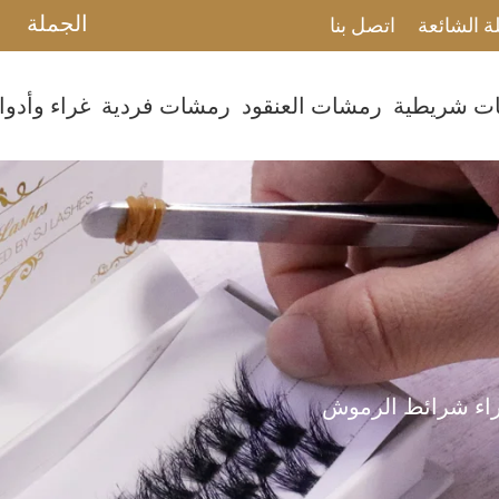
الجملة
ة الشائعة
اتصل بنا
ت شريطية
رمشات العنقود
رمشات فردية
غراء وأدو
اء شرائط الرموش