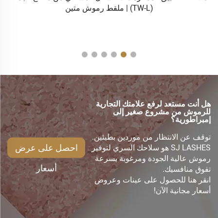
الرموش مع أنبوب ملصق يُفعَّل بالأشعة فوق البنفسجية | أنبوب
لاصق مخصّص بشعارك الشخصي، وعلبة تجزئة جاهزة للبيع،
وتصنيع حسب الطلب (OEM)
هل أنت مستعد لرفع علامتك التجارية
للرموش من مشروع صغير إلى
إمبراطورية؟
توقف عن الانتظار من موردين بطيئين.
احصل على عرض
SJ LASHES هو سلاحك السري لتوفير
رموش عالية الجودة ومرغوبة بسرعة
أسعار
تفوق منافسيك.
انقر هنا للحصول على عينات وعروض
أسعار مجانية الآن!