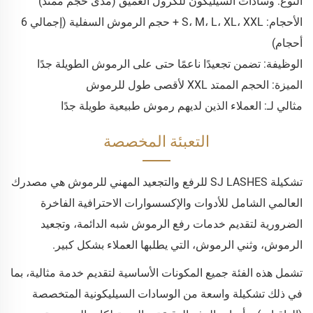
النوع: وسادات السيليكون للكرول العميق (مدى حجم ممتد)
الأحجام: S، M، L، XL، XXL + حجم الرموش السفلية (إجمالي 6
أحجام)
الوظيفة: تضمن تجعيدًا ناعمًا حتى على الرموش الطويلة جدًا
الميزة: الحجم الممتد XXL لأقصى طول للرموش
مثالي لـ: العملاء الذين لديهم رموش طبيعية طويلة جدًا
التعبئة المخصصة
تشكيلة SJ LASHES للرفع والتجعيد المهني للرموش هي مصدرك
العالمي الشامل للأدوات والإكسسوارات الاحترافية الفاخرة
الضرورية لتقديم خدمات رفع الرموش شبه الدائمة، وتجعيد
الرموش، وثني الرموش، التي يطلبها العملاء بشكل كبير.
تشمل هذه الفئة جميع المكونات الأساسية لتقديم خدمة مثالية، بما
في ذلك تشكيلة واسعة من الوسادات السيليكونية المتخصصة