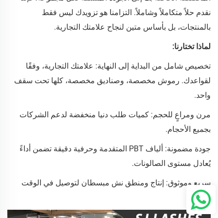
نقدم حلاً متكاملاً وشاملاً. التزامنا هو تزويدك ليس فقط
بالمنتجات، بل بأساس متين لنجاح علامتك التجارية.
لماذا تختارنا:
تخصيص شامل من البداية إلى النهاية: علامتك التجارية، وفقًا
لقواعدك. رموش مخصصة، وصناديق مخصصة، كلها تحت سقف
واحد.
مرن ومراعٍ للحجم: كميات طلب دنيا منخفضة لدعم الشركات
بجميع الأحجام.
جودة مضمونة: ألياف PBT المتقدمة وحرفية دقيقة تضمن أداءً
يُعادل مستوى الصالونات.
سريع وموثوق: إنتاج ومنطق نش مبسطان لتوصيل في الوقت
المحدد.