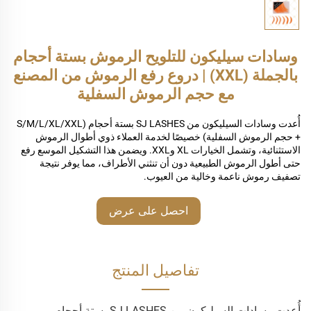
وسادات سيليكون للتلويح الرموش بستة أحجام
بالجملة (XXL) | دروع رفع الرموش من المصنع
مع حجم الرموش السفلية
أُعدت وسادات السيليكون من SJ LASHES بستة أحجام (S/M/L/XL/XXL
+ حجم الرموش السفلية) خصيصًا لخدمة العملاء ذوي أطوال الرموش
الاستثنائية، وتشمل الخيارات XL وXXL. ويضمن هذا التشكيل الموسع رفع
حتى أطول الرموش الطبيعية دون أن تنثني الأطراف، مما يوفر نتيجة
تصفيف رموش ناعمة وخالية من العيوب.
احصل على عرض
أسعار
تفاصيل المنتج
أُعدت وسادات السيليكون من SJ LASHES بستة أحجام