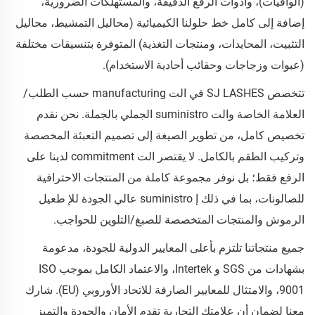
(الواقيات)، وأدوات الرفع الدقيقة، والمستهلكات الضرورية،
إضافة إلى كامل خط حلولنا الكيميائية (محاليل التمشيط، محاليل
التثبيت، المحايدات، ومنتجات التغذية) المتوفرة بتنسيقات مختلفة
(عبوات وزجاجات وحقائب أحادية الاستخدام).
تتخصص SJ LASHES في الت manufacturing حسب الطلب/
العلامة الخاصة والت suministro الجملي بالجملة. نحن نقدم
تخصيص كامل، من تطوير الصيغة إلى تصميم التعبئة المخصصة
وتركيب الطقم بالكامل. لا يقتصر الت commitment لدينا على
الرفع فقط؛ بل نوفر مجموعة كاملة من المنتجات الاحترافية
للصالونات، بما في ذلك إ suministro عالي الجودة للإ طعيل
الرموش والمنتجات المتخصصة للصبغ/التلوين للحواجب.
جميع منتجاتنا تلتزم بأعلى المعايير الدولية للجودة، مدعومة
بشهادات من SGS و Intertek، والاعتماد الكامل بموجب ISO
9001، والامتثال للمعايير الصارفة للاتحاد الأوروبي (EU). شارك
معنا لضمان أن علامتك التجارية تقدم الأمان والجودة والتميز