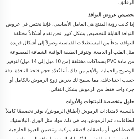
الرقائق.
تخصيص عروض النوافذ
إذا كانت رؤية المنتج هي العامل الأساسي، فإننا نختص في عروض
النوافذ القابلة للتخصيص بشكل كبير. نحن نقدم أشكالاً مختلفة
للنوافذ، بدءاً من المستطيلات القياسية وصولاً إلى أشكال فريدة
مثل القلب أو الدمعة. وتتوفر الطبقة الواقية الشفافة المصنوعة
من مادة PVC بسماكات مختلفة (من 10 ميل إلى 14 ميل) لتوفير
الوضوح والحماية. والأهم من ذلك، أننا نُعدّد حجم فتحة النافذة بدقة
حسب احتياجاتك، مما يسمح لك بعرض زوج الرموش بالكامل أو
جزء واحد فقط من الرموش بشكل انتقائي.
حلول متخصصة للمنتجات والأدوات
بالنسبة لامتدادات الرموش (أطباق الرموش)، نوفر تخصيصًا كاملاً
لبطاقات دعم الرموش، بما في ذلك مواد مثل الورق، البلاستيك
الاصطناعي، أو ملصقات لاصقة مركبة. وتتضمن العبوة الخارجية
صناديق مقولبة بالحقن والأكريليك المتينة، إضافة إلى صناديق