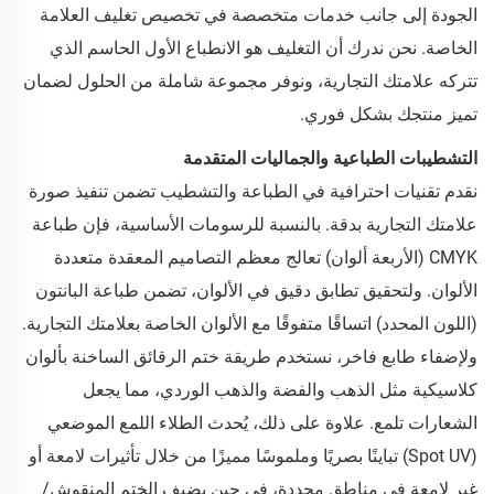
الجودة إلى جانب خدمات متخصصة في تخصيص تغليف العلامة
الخاصة. نحن ندرك أن التغليف هو الانطباع الأول الحاسم الذي
تتركه علامتك التجارية، ونوفر مجموعة شاملة من الحلول لضمان
تميز منتجك بشكل فوري.
التشطيبات الطباعية والجماليات المتقدمة
نقدم تقنيات احترافية في الطباعة والتشطيب تضمن تنفيذ صورة
علامتك التجارية بدقة. بالنسبة للرسومات الأساسية، فإن طباعة
CMYK (الأربعة ألوان) تعالج معظم التصاميم المعقدة متعددة
الألوان. ولتحقيق تطابق دقيق في الألوان، تضمن طباعة البانتون
(اللون المحدد) اتساقًا متفوقًا مع الألوان الخاصة بعلامتك التجارية.
ولإضفاء طابع فاخر، نستخدم طريقة ختم الرقائق الساخنة بألوان
كلاسيكية مثل الذهب والفضة والذهب الوردي، مما يجعل
الشعارات تلمع. علاوة على ذلك، يُحدث الطلاء اللمع الموضعي
(Spot UV) تباينًا بصريًا وملموسًا مميزًا من خلال تأثيرات لامعة أو
غير لامعة في مناطق محددة، في حين يضيف الختم المنقوش/