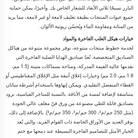
البارز نسيجًا ثلاثي الأبعاد للشعار الخاص بك. وأخيرًا، يمكن حماية
جميع عبوات المنتجات بطبقة تغليف لامعة أو غير لامعة، مما يزيد
من المتانة ومقاومة الماء ويُحسّن زيوتية الألوان.
خيارات هيكل العلب الفاخرة والمواد
لخدمة خطوط منتجات متنوعة، نوفر مجموعة متنوعة من هياكل
الصناديق المتخصصة. تُعدّ صناديق الهدايا الصلبة الفاخرة التي
نقدمها عالية القيمة المدركة، ومتاحة بسماكات متينة (1.5 مم،
1.8 مم، 2.0 مم) وخيارات إغلاق أنيقة مثل الإغلاق المغناطيسي أو
الغطاء المنفصل التقليدي. ويمكن إنهاؤها باستخدام أشرطة ساتان
متناسقة لإضافة لمسة من الأناقة. بالنسبة للمتاجر القياسية، نزود
بصناديق قابلة للطي مصنوعة من ورق فنّ مغلف عالي الجودة
(مثل 250 جم/م²، 300 جم/م²، 350 جم/م²). بالإضافة إلى ذلك،
نوفر العديد من الأوراق الخاصة ذات القوام الفريد، والتي تُعد
الخيار الأمثل للتصاميم الفاخرة البسيطة عند دمجها مع ختم