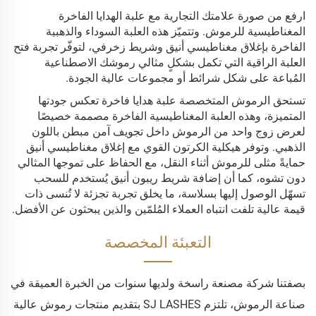
ارفع من صورة علامتك التجارية مع علبة الهدايا الفاخرة
المغناطيسية للرموش. وتتميّز هذه العلبة السوداء والذهبية
الفاخرة بإغلاق مغناطيسي أنيق وشريط زخرفي، لتوفّر تجربة فتح
العلبة الراقية التي تكمل بشكلٍ مثالي رموشك الاصطناعية
المُباعة على شكل شرائط أو مجموعات عالية الجودة.
تستحق الرموش المتخصصة علبة هدايا فاخرة تعكس جودتها
المتميزة، وهذه العلبة المغناطيسية الفاخرة مصممة خصيصًا
لعرض زوج واحد من الرموش داخل تجويف آمن مبطن باللون
الذهبي. وتوفر هيكلية الكرتون القوي مع إغلاق مغناطيسي أنيق
حمايةً مثلى للرموش أثناء النقل، مع الحفاظ على تموجها المثالي
دون تشوه، كما أن إضافة شريط ريبون أنيق يُستخدم للسحب
تسهّل الوصول إليها بسلاسة، ما يخلق تجربة تجزئة لا تُنسى ذات
قيمة عالية تلفت انتباه العملاء المُلمّين والذين يبحثون عن الأفضل.
التعبئة المخصصة
بصفتنا شركة مصنعة راسخة ولديها سنوات من الخبرة العميقة في
صناعة الرموش، تلتزم SJ LASHES بتقديم منتجات رموش عالية