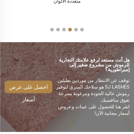
متعددة الألوان
با
هل أنت مستعد لرفع علامتك التجارية
للرموش من مشروع صغير إلى
إمبراطورية؟
توقف عن الانتظار من موردين بطيئين.
احصل على عرض
SJ LASHES هو سلاحك السري لتوفير
رموش عالية الجودة ومرغوبة بسرعة
أسعار
تفوق منافسيك.
انقر هنا للحصول على عينات وعروض
أسعار مجانية الآن!