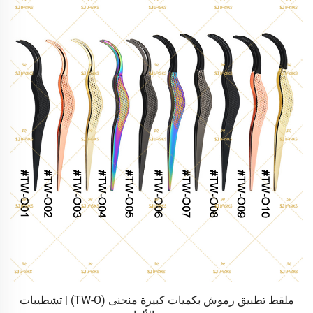
ملقط تطبيق رموش بكميات كبيرة منحنى (TW-O) | تشطيبات