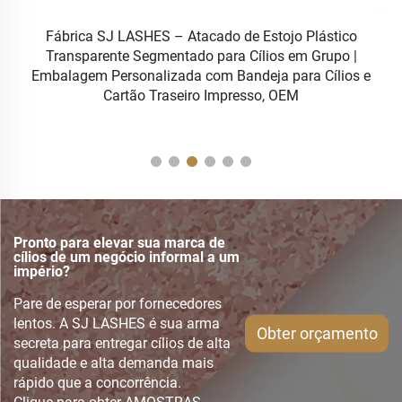
a
Fábrica SJ LASHES – Atacado de Estojo Plástico
Transparente Segmentado para Cílios em Grupo |
c
Embalagem Personalizada com Bandeja para Cílios e
Cartão Traseiro Impresso, OEM
Pronto para elevar sua marca de
cílios de um negócio informal a um
império?
Pare de esperar por fornecedores
lentos. A SJ LASHES é sua arma
Obter orçamento
secreta para entregar cílios de alta
qualidade e alta demanda mais
rápido que a concorrência.
Clique para obter AMOSTRAS