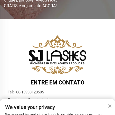
GRÁTIS e orçamento AGORA!
ENTRE EM CONTATO
Tel:
+86-13933120505
E-mail:
[email protected]
We value your privacy
WhatsApp:
+86-13933120505
We use cookies and similar tools to provide our services. If you