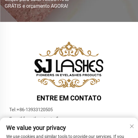
GRÁTIS e orçamento AGORA!
ENTRE EM CONTATO
Tel:
+86-13933120505
E-mail:
[email protected]
We value your privacy
WhatsApp:
+86-13933120505
We use cookies and similar tools to provide our services. If you