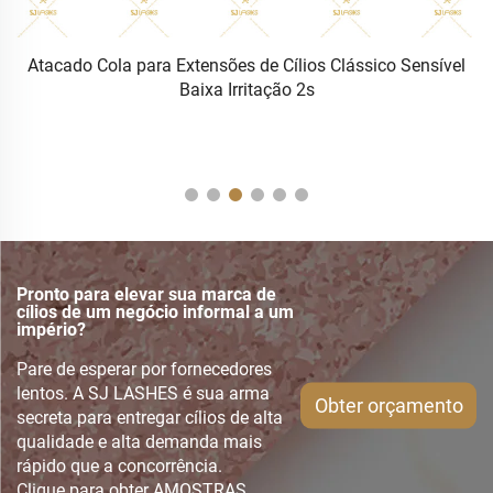
Atacado Cola para Extensões de Cílios Clássico Sensível
E
|
Baixa Irritação 2s
Pronto para elevar sua marca de
cílios de um negócio informal a um
império?
Pare de esperar por fornecedores
lentos. A SJ LASHES é sua arma
Obter orçamento
secreta para entregar cílios de alta
qualidade e alta demanda mais
rápido que a concorrência.
Clique para obter AMOSTRAS