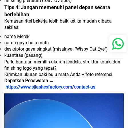
finishing premium (foil / UV spot)
Tips 4: Jangan memenuhi panel depan secara
berlebihan
Kemasan ritel bekerja lebih baik ketika mudah dibaca
sekilas:
nama Merek
nama gaya bulu mata
deskriptor gaya singkat (misalnya, "Wispy Cat Eye")
kuantitas (pasang)
Perlu bantuan memilih ukuran jendela, struktur kotak, dan
finishing logo yang tepat?
Kirimkan ukuran baki bulu mata Anda + foto referensi.
Dapatkan Penawaran →
https://www.sjlashesfactory.com/contact-us