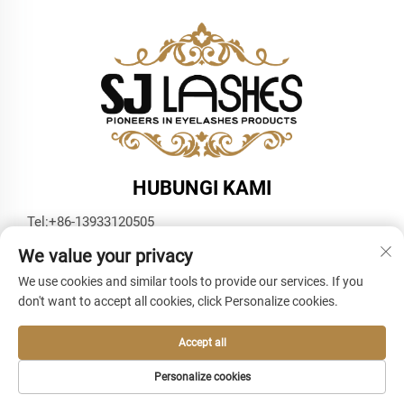
HUBUNGI KAMI
Tel:
+86-13933120505
Surel:
[email protected]
We value your privacy
WhatsApp:
+86-13933120505
We use cookies and similar tools to provide our services. If you
don't want to accept all cookies, click Personalize cookies.
Accept all
Personalize cookies
Hak Cipta © 2025 oleh SJ Lashes -
Kebijakan privasi