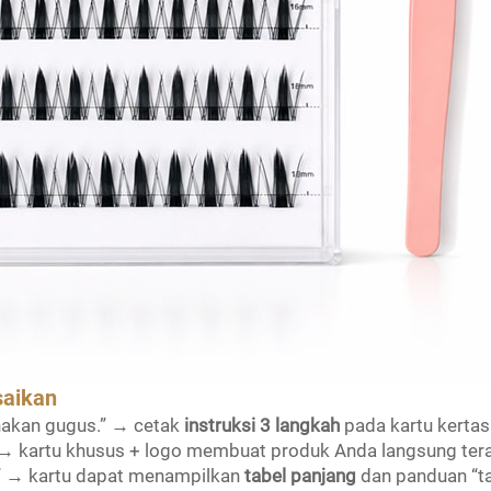
saikan
nakan gugus.” → cetak
instruksi 3 langkah
pada kartu kertas
” → kartu khusus + logo membuat produk Anda langsung te
h.” → kartu dapat menampilkan
tabel panjang
dan panduan “ta