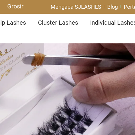
Grosir
Mengapa SJLASHES
Blog
Per
rip Lashes
Cluster Lashes
Individual Lashe