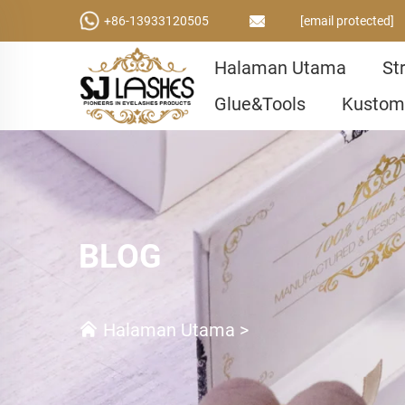
+86-13933120505
[email protected]
Halaman Utama
St
Glue&Tools
Kustom
BLOG
Halaman Utama
>