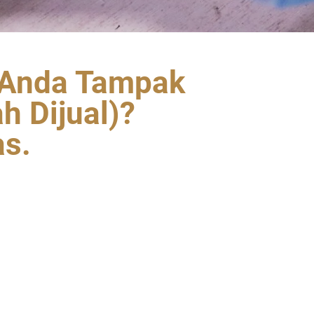
m Anda Tampak
h Dijual)?
as.