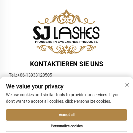
KONTAKTIEREN SIE UNS
Tel.:
+86-13933120505
E-Mail:
[email protected]
We value your privacy
WhatsApp:
+86-13933120505
We use cookies and similar tools to provide our services. If you
don't want to accept all cookies, click Personalize cookies.
Accept all
Personalize cookies
Urheberrecht © 2025 durch SJ Lashes -
Datenschutzrichtlinie