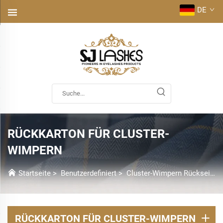
DE
RÜCKKARTON FÜR CLUSTER-
WIMPERN
Startseite
>
Benutzerdefiniert
>
Cluster-Wimpern Rückseite Karte
RÜCKKARTON FÜR CLUSTER-WIMPERN