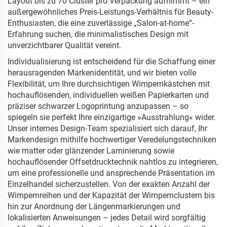
Layout bis zu 70 Cluster pro Verpackung aufnimmt – ein
außergewöhnliches Preis-Leistungs-Verhältnis für Beauty-
Enthusiasten, die eine zuverlässige „Salon-at-home“-
Erfahrung suchen, die minimalistisches Design mit
unverzichtbarer Qualität vereint.
Individualisierung ist entscheidend für die Schaffung einer
herausragenden Markenidentität, und wir bieten volle
Flexibilität, um Ihre durchsichtigen Wimpernkästchen mit
hochauflösenden, individuellen weißen Papierkarten und
präziser schwarzer Logoprintung anzupassen – so
spiegeln sie perfekt Ihre einzigartige »Ausstrahlung« wider.
Unser internes Design-Team spezialisiert sich darauf, Ihr
Markendesign mithilfe hochwertiger Veredelungstechniken
wie matter oder glänzender Laminierung sowie
hochauflösender Offsetdrucktechnik nahtlos zu integrieren,
um eine professionelle und ansprechende Präsentation im
Einzelhandel sicherzustellen. Von der exakten Anzahl der
Wimpernreihen und der Kapazität der Wimpernclustern bis
hin zur Anordnung der Längenmarkierungen und
lokalisierten Anweisungen – jedes Detail wird sorgfältig