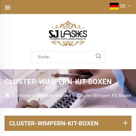
DE
CLUSTER-WIMPERN-KIT-BOXEN
Startseite
>
Benutzerdefiniert
>
Cluster Wimpern Kit Boxen
CLUSTER-WIMPERN-KIT-BOXEN