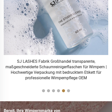
SJ LASHES Fabrik Großhandel transparente,
Y-
maßgeschneiderte Schaumreinigerflaschen für Wimpern |
Hochwertige Verpackung mit bedrucktem Etikett für
professionelle Wimpernpflege OEM
g
Bereit, Ihre Wimpernmarke von