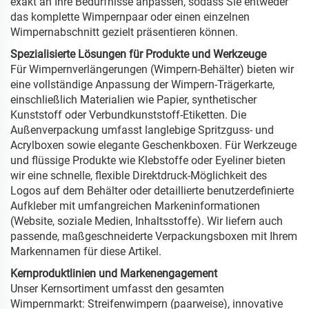
exakt an Ihre Bedürfnisse anpassen, sodass Sie entweder
das komplette Wimpernpaar oder einen einzelnen
Wimpernabschnitt gezielt präsentieren können.
Spezialisierte Lösungen für Produkte und Werkzeuge
Für Wimpernverlängerungen (Wimpern-Behälter) bieten wir
eine vollständige Anpassung der Wimpern-Trägerkarte,
einschließlich Materialien wie Papier, synthetischer
Kunststoff oder Verbundkunststoff-Etiketten. Die
Außenverpackung umfasst langlebige Spritzguss- und
Acrylboxen sowie elegante Geschenkboxen. Für Werkzeuge
und flüssige Produkte wie Klebstoffe oder Eyeliner bieten
wir eine schnelle, flexible Direktdruck-Möglichkeit des
Logos auf dem Behälter oder detaillierte benutzerdefinierte
Aufkleber mit umfangreichen Markeninformationen
(Website, soziale Medien, Inhaltsstoffe). Wir liefern auch
passende, maßgeschneiderte Verpackungsboxen mit Ihrem
Markennamen für diese Artikel.
Kernproduktlinien und Markenengagement
Unser Kernsortiment umfasst den gesamten
Wimpernmarkt: Streifenwimpern (paarweise), innovative