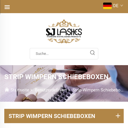
DE
STRIP WIMPERN SCHIEBEBOXEN
Startseite
>
Benutzerdefiniert
>
Strip-Wimpern Schiebeboxen
STRIP WIMPERN SCHIEBEBOXEN