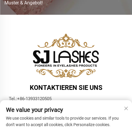
Muster & Angebot!
KONTAKTIEREN SIE UNS
Tel.:
+86-13933120505
E-Mail:
[email protected]
We value your privacy
WhatsApp:
+86-13933120505
We use cookies and similar tools to provide our services. If you
don't want to accept all cookies, click Personalize cookies.