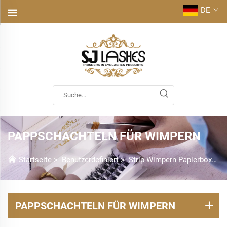
DE
PAPPSCHACHTELN FÜR WIMPERN
Startseite
>
Benutzerdefiniert
>
Strip-Wimpern Papierboxen
PAPPSCHACHTELN FÜR WIMPERN