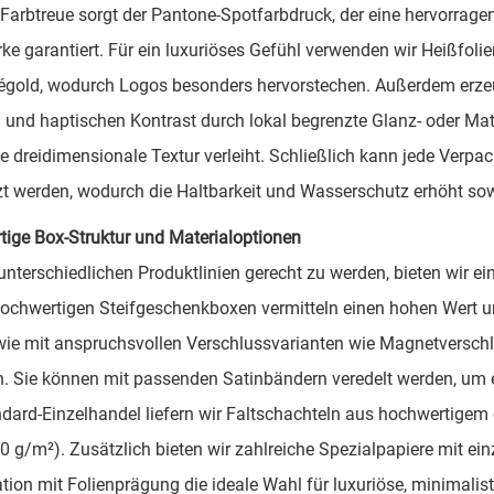
 Farbtreue sorgt der Pantone-Spotfarbdruck, der eine hervorrag
rke garantiert. Für ein luxuriöses Gefühl verwenden wir Heißfoli
gold, wodurch Logos besonders hervorstechen. Außerdem erzeu
n und haptischen Kontrast durch lokal begrenzte Glanz- oder M
e dreidimensionale Textur verleiht. Schließlich kann jede Verp
t werden, wodurch die Haltbarkeit und Wasserschutz erhöht sowi
ige Box-Struktur und Materialoptionen
nterschiedlichen Produktlinien gerecht zu werden, bieten wir ein
ochwertigen Steifgeschenkboxen vermitteln einen hohen Wert un
e mit anspruchsvollen Verschlussvarianten wie Magnetversch
ch. Sie können mit passenden Satinbändern veredelt werden, um e
dard-Einzelhandel liefern wir Faltschachteln aus hochwertigem 
0 g/m²). Zusätzlich bieten wir zahlreiche Spezialpapiere mit ein
ion mit Folienprägung die ideale Wahl für luxuriöse, minimalist