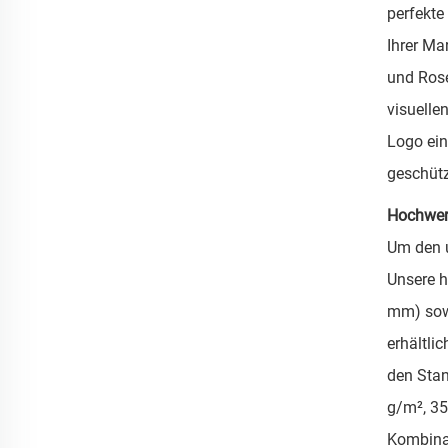
perfekte
Ihrer Ma
und Rosé
visuelle
Logo ein
geschütz
Hochwert
Um den u
Unsere h
mm) sowi
erhältli
den Stan
g/m², 35
Kombinat