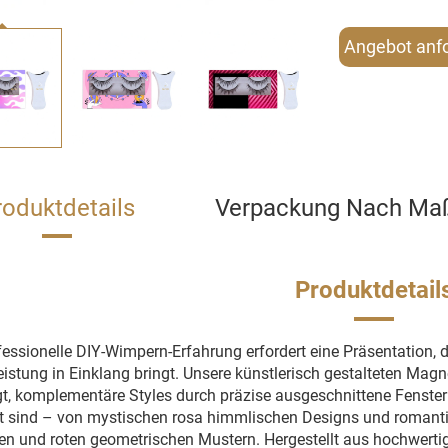
Angebot anf
roduktdetails
Verpackung Nach Ma
Produktdetail
fessionelle DIY-Wimpern-Erfahrung erfordert eine Präsentation, di
eistung in Einklang bringt. Unsere künstlerisch gestalteten Mag
t, komplementäre Styles durch präzise ausgeschnittene Fenster z
sind – von mystischen rosa himmlischen Designs und romantisc
n und roten geometrischen Mustern. Hergestellt aus hochwertig