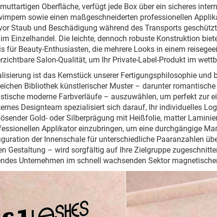
lmuttartigen Oberfläche, verfügt jede Box über ein sicheres inte
mpern sowie einen maßgeschneiderten professionellen Applika
vor Staub und Beschädigung während des Transports geschützt un
im Einzelhandel. Die leichte, dennoch robuste Konstruktion biet
is für Beauty-Enthusiasten, die mehrere Looks in einem reisegee
rzichtbare Salon-Qualität, um Ihr Private-Label-Produkt im wet
alisierung ist das Kernstück unserer Fertigungsphilosophie und bi
ichen Bibliothek künstlerischer Muster – darunter romantische
stische moderne Farbverläufe – auszuwählen, um perfekt zur ei
ternes Designteam spezialisiert sich darauf, Ihr individuelles L
ösender Gold- oder Silberprägung mit Heißfolie, matter Lamini
essionellen Applikator einzubringen, um eine durchgängige Mar
iguration der Innenschale für unterschiedliche Paaranzahlen üb
en Gestaltung – wird sorgfältig auf Ihre Zielgruppe zugeschnit
endes Unternehmen im schnell wachsenden Sektor magnetischer 