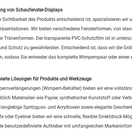
ng von Schaufenster-Displays
 Sichtbarkeit des Produkts entscheidend ist, spezialisieren wi
räsentationen. Wir bieten verschiedene Fensterformen, von sta
er Tränenformen. Der transparente PVC-Schutzfilm ist in untersch
 und Schutz zu gewährleisten. Entscheidend ist, dass wir die Gr
, sodass Sie entweder das komplette Wimpernpaar oder einen e
sierte Lösungen für Produkte und Werkzeuge
ernverlängerungen (Wimpern-Behälter) bieten wir eine vollstä
eßlich Materialien wie Papier, synthetischer Kunststoff oder Ve
langlebige Spritzguss- und Acrylboxen sowie elegante Geschen
fe oder Eyeliner bieten wir eine schnelle, flexible Direktdruck-M
erte benutzerdefinierte Aufkleber mit umfangreichen Markeninform