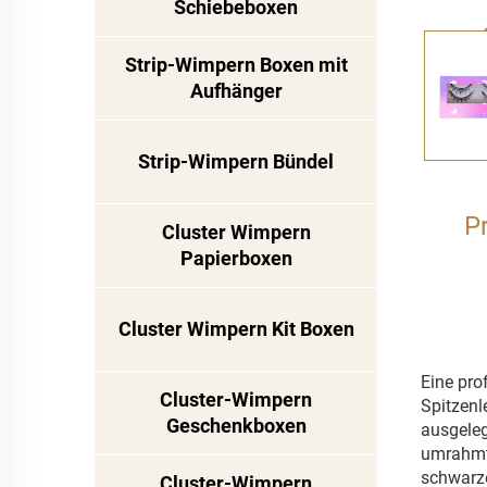
Schiebeboxen
Strip-Wimpern Boxen mit
Aufhänger
Strip-Wimpern Bündel
P
Cluster Wimpern
Papierboxen
Cluster Wimpern Kit Boxen
Eine pro
Cluster-Wimpern
Spitzenl
Geschenkboxen
ausgeleg
umrahmt 
schwarze
Cluster-Wimpern