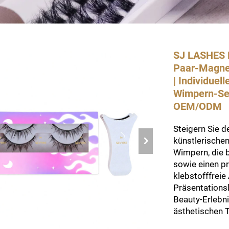
SJ LASHES F
Paar-Magne
| Individuel
Wimpern-Set
OEM/ODM
Steigern Sie d
künstlerische
Wimpern, die
sowie einen pr
klebstofffrei
Präsentations
Beauty-Erlebni
ästhetischen 