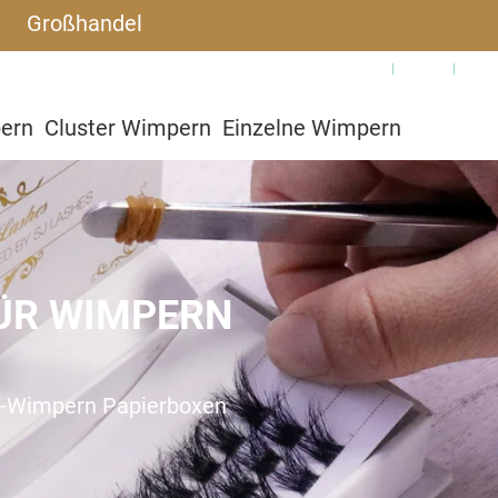
Großhandel
Warum SJLASHES
Blog
Häu
pern
Cluster Wimpern
Einzelne Wimpern
utzerdefiniert
ÜR WIMPERN
p-Wimpern Papierboxen