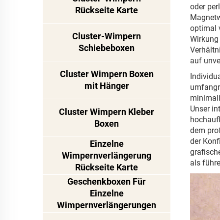
oder per
Rückseite Karte
Magnetwi
optimal 
Cluster-Wimpern
Wirkung 
Schiebeboxen
Verhältn
auf unve
Cluster Wimpern Boxen
Individu
mit Hänger
umfangre
minimali
Unser in
Cluster Wimpern Kleber
hochaufl
Boxen
dem prof
der Konf
Einzelne
grafisch
Wimpernverlängerung
als führ
Rückseite Karte
Geschenkboxen Für
Einzelne
Wimpernverlängerungen