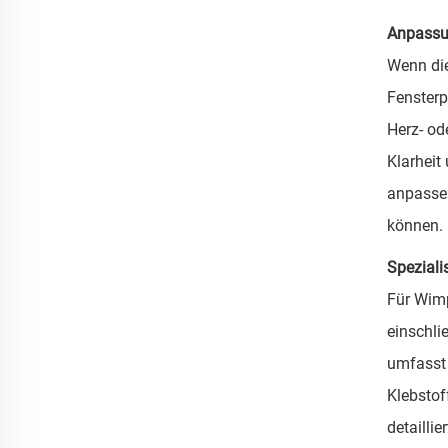
Anpassu
Wenn die
Fensterp
Herz- od
Klarheit
anpassen
können.
Speziali
Für Wimp
einschli
umfasst 
Klebstof
detailli