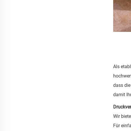
Als etabl
hochwert
dass die
damit Ih
Druckver
Wir biet
Für einf