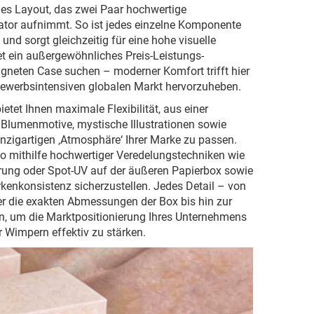
rnes Layout, das zwei Paar hochwertige
tor aufnimmt. So ist jedes einzelne Komponente
d sorgt gleichzeitig für eine hohe visuelle
et ein außergewöhnliches Preis-Leistungs-
igneten Case suchen – moderner Komfort trifft hier
tbewerbsintensiven globalen Markt hervorzuheben.
etet Ihnen maximale Flexibilität, aus einer
 Blumenmotive, mystische Illustrationen sowie
nzigartigen ‚Atmosphäre‘ Ihrer Marke zu passen.
ogo mithilfe hochwertiger Veredelungstechniken wie
erung oder Spot-UV auf der äußeren Papierbox sowie
kenkonsistenz sicherzustellen. Jedes Detail – von
er die exakten Abmessungen der Box bis hin zur
ten, um die Marktpositionierung Ihres Unternehmens
Wimpern effektiv zu stärken.