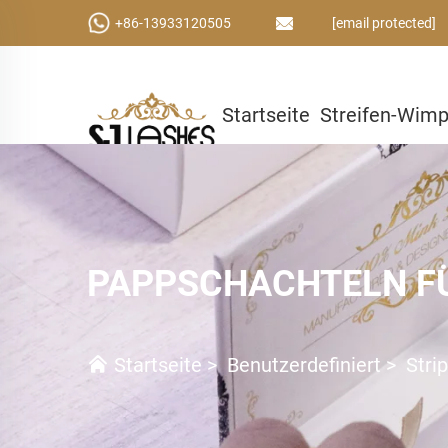
+86-13933120505
[email protected]
Startseite
Streifen-Wim
Kleber & Werkzeuge
Ben
PAPPSCHACHTELN F
Startseite
>
Benutzerdefiniert
>
Stri