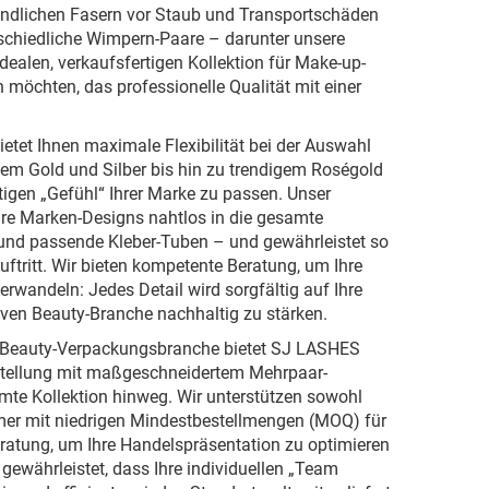
findlichen Fasern vor Staub und Transportschäden
rschiedliche Wimpern-Paare – darunter unsere
ealen, verkaufsfertigen Kollektion für Make-up-
 möchten, das professionelle Qualität mit einer
ietet Ihnen maximale Flexibilität bei der Auswahl
hem Gold und Silber bis hin zu trendigem Roségold
igen „Gefühl“ Ihrer Marke zu passen. Unser
 Ihre Marken-Designs nahtlos in die gesamte
 und passende Kleber-Tuben – und gewährleistet so
ftritt. Wir bieten kompetente Beratung, um Ihre
rwandeln: Jedes Detail wird sorgfältig auf Ihre
iven Beauty-Branche nachhaltig zu stärken.
und Beauty-Verpackungsbranche bietet SJ LASHES
rstellung mit maßgeschneidertem Mehrpaar-
mte Kollektion hinweg. Wir unterstützen sowohl
hmer mit niedrigen Mindestbestellmengen (MOQ) für
ratung, um Ihre Handelspräsentation zu optimieren
gewährleistet, dass Ihre individuellen „Team