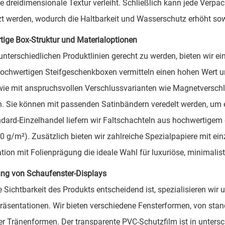
e dreidimensionale Textur verleiht. Schließlich kann jede Verp
t werden, wodurch die Haltbarkeit und Wasserschutz erhöht sowi
ige Box-Struktur und Materialoptionen
nterschiedlichen Produktlinien gerecht zu werden, bieten wir ein
ochwertigen Steifgeschenkboxen vermitteln einen hohen Wert un
e mit anspruchsvollen Verschlussvarianten wie Magnetversch
ch. Sie können mit passenden Satinbändern veredelt werden, um e
dard-Einzelhandel liefern wir Faltschachteln aus hochwertigem 
0 g/m²). Zusätzlich bieten wir zahlreiche Spezialpapiere mit ein
ion mit Folienprägung die ideale Wahl für luxuriöse, minimalist
ng von Schaufenster-Displays
 Sichtbarkeit des Produkts entscheidend ist, spezialisieren wi
räsentationen. Wir bieten verschiedene Fensterformen, von sta
er Tränenformen. Der transparente PVC-Schutzfilm ist in untersch