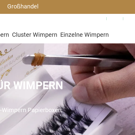
Großhandel
Warum SJLASHES
Blog
Häu
pern
Cluster Wimpern
Einzelne Wimpern
utzerdefiniert
ÜR WIMPERN
p-Wimpern Papierboxen