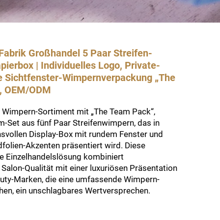
abrik Großhandel 5 Paar Streifen-
erbox | Individuelles Logo, Private-
e Sichtfenster-Wimpernverpackung „The
“, OEM/ODM
hr Wimpern-Sortiment mit „The Team Pack“,
-Set aus fünf Paar Streifenwimpern, das in
hsvollen Display-Box mit rundem Fenster und
folien-Akzenten präsentiert wird. Diese
ke Einzelhandelslösung kombiniert
 Salon-Qualität mit einer luxuriösen Präsentation
auty-Marken, die eine umfassende Wimpern-
chen, ein unschlagbares Wertversprechen.