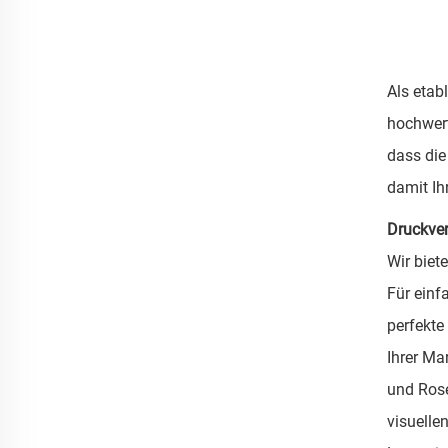
Als etabl
hochwert
dass die
damit Ih
Druckver
Wir biet
Für einf
perfekte
Ihrer Ma
und Rosé
visuelle