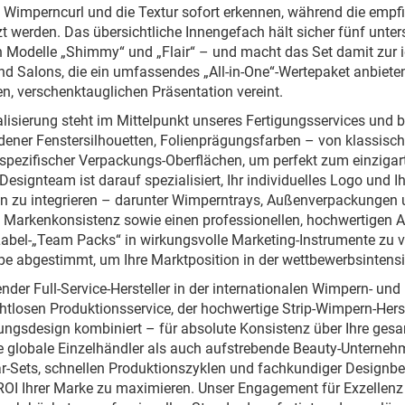
e Wimperncurl und die Textur sofort erkennen, während die emp
t werden. Das übersichtliche Innengefach hält sicher fünf unte
n Modelle „Shimmy“ und „Flair“ – und macht das Set damit zur id
und Salons, die ein umfassendes „All-in-One“-Wertepaket anbieten
en, verschenktauglichen Präsentation vereint.
alisierung steht im Mittelpunkt unseres Fertigungsservices und b
dener Fenstersilhouetten, Folienprägungsfarben – von klassisc
spezifischer Verpackungs-Oberflächen, um perfekt zum einzigart
 Designteam ist darauf spezialisiert, Ihr individuelles Logo und
on zu integrieren – darunter Wimperntrays, Außenverpackungen
 Markenkonsistenz sowie einen professionellen, hochwertigen Au
Label-„Team Packs“ in wirkungsvolle Marketing-Instrumente zu ve
pe abgestimmt, um Ihre Marktposition in der wettbewerbsintens
ender Full-Service-Hersteller in der internationalen Wimpern- 
htlosen Produktionsservice, der hochwertige Strip-Wimpern-He
ngsdesign kombiniert – für absolute Konsistenz über Ihre gesa
te globale Einzelhändler als auch aufstrebende Beauty-Unterne
-Sets, schnellen Produktionszyklen und fachkundiger Designbe
ROI Ihrer Marke zu maximieren. Unser Engagement für Exzellenz 