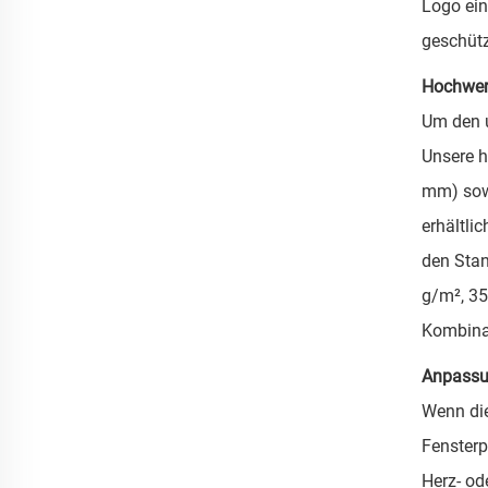
Logo ein
geschütz
Hochwert
Um den u
Unsere h
mm) sowi
erhältli
den Stan
g/m², 35
Kombinat
Anpassu
Wenn die
Fensterp
Herz- od