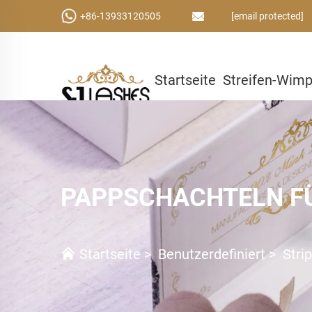
+86-13933120505
[email protected]
Startseite
Streifen-Wim
Kleber & Werkzeuge
Ben
PAPPSCHACHTELN F
Startseite
>
Benutzerdefiniert
>
Stri