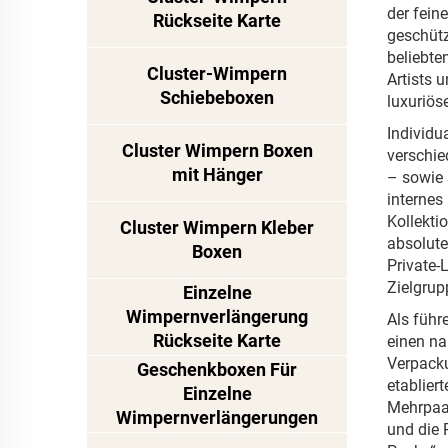
der fein
Rückseite Karte
geschütz
beliebte
Cluster-Wimpern
Artists 
Schiebeboxen
luxuriös
Individu
Cluster Wimpern Boxen
verschie
mit Hänger
– sowie 
internes
Kollekti
Cluster Wimpern Kleber
absolute
Boxen
Private-
Zielgrup
Einzelne
Wimpernverlängerung
Als führ
Rückseite Karte
einen na
Verpacku
Geschenkboxen Für
etablier
Einzelne
Mehrpaar
Wimpernverlängerungen
und die 