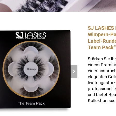
SJ LASHES F
Wimpern-Papi
Label-Rund
Team Pack
Stärken Sie I
einem Premium
einer anspruc
eleganten Gold
leistungsstar
professionelle
und bietet Be
Kollektion su