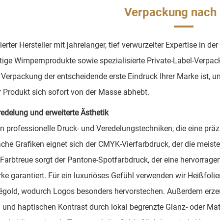
Verpackung nach
ierter Hersteller mit jahrelanger, tief verwurzelter Expertise in 
ige Wimpernprodukte sowie spezialisierte Private-Label-Verpa
 Verpackung der entscheidende erste Eindruck Ihrer Marke ist,
r Produkt sich sofort von der Masse abhebt.
edelung und erweiterte Ästhetik
en professionelle Druck- und Veredelungstechniken, die eine pr
ache Grafiken eignet sich der CMYK-Vierfarbdruck, der die meis
 Farbtreue sorgt der Pantone-Spotfarbdruck, der eine hervorrag
rke garantiert. Für ein luxuriöses Gefühl verwenden wir Heißfoli
gold, wodurch Logos besonders hervorstechen. Außerdem erzeu
n und haptischen Kontrast durch lokal begrenzte Glanz- oder M